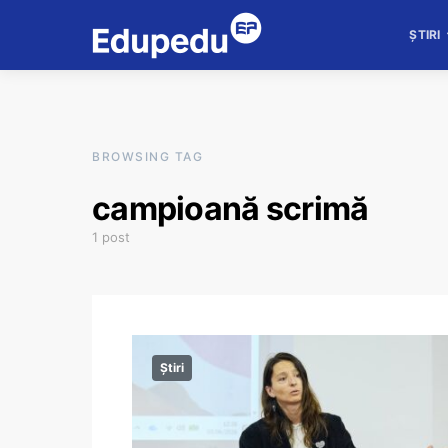
ȘTIRI
BROWSING TAG
campioană scrimă
1 post
Știri