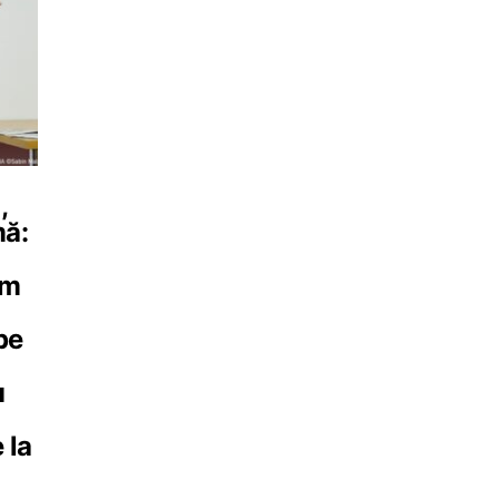
,
mă:
im
pe
u
 la