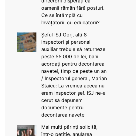
directorii disperați că
oamenii rămân fără posturi.
Ce se întâmplă cu
învățătorii, cu educatorii?
Șeful ISJ Gorj, alți 8
inspectori și personal
auxiliar trebuie să returneze
peste 55.000 de lei, bani
acordați pentru decontarea
navetei, timp de peste un an
/ Inspectorul general, Marian
Staicu: La vremea aceea nu
eram inspector șef. ISJ ne-a
cerut să depunem
documente pentru
decontarea navetei
Mai mulți părinți solicită,
într-o petiție, anularea