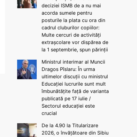
deciziei ISMB de a nu mai
acorda sumele pentru
posturile la plata cu ora din
cadrul cluburilor copiilor:
Multe cercuri de activități
extrașcolare vor dispărea de
la 1 septembrie, spun părinții
Ministrul interimar al Muncii
Dragos Pîslaru: În urma
ultimelor discuții cu ministrul
Educației lucrurile sunt mult
îmbunătățite față de varianta
publicată pe 17 iulie /
Sectorul educației este
crucial
De la 4.90 la Titularizare
2026, o învățătoare din Sibiu