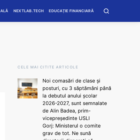
OALĂ
NEXTLAB.TECH
EDUCAȚIE FINANCIARĂ
CELE MAI CITITE ARTICOLE
Noi comasări de clase și
posturi, cu 3 săptămâni până
la debutul anului școlar
2026-2027, sunt semnalate
de Alin Badea, prim-
vicepreședinte USLI
Gorj: Ministerul o comite
grav de tot. Ne sună