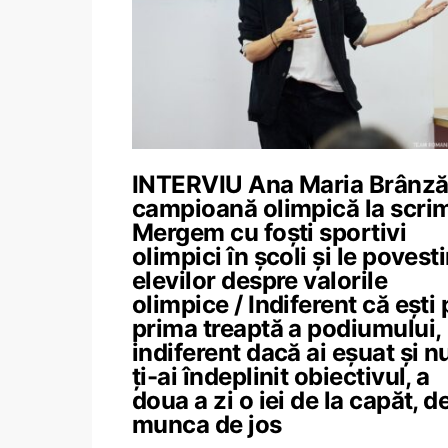
INTERVIU Ana Maria Brânză
campioană olimpică la scri
Mergem cu foști sportivi
olimpici în școli și le povest
elevilor despre valorile
olimpice / Indiferent că ești 
prima treaptă a podiumului,
indiferent dacă ai eșuat și n
ți-ai îndeplinit obiectivul, a
doua a zi o iei de la capăt, de
munca de jos