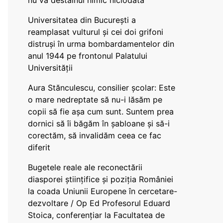
nu va destăinui nimic niciodată
Universitatea din București a
reamplasat vulturul și cei doi grifoni
distruși în urma bombardamentelor din
anul 1944 pe frontonul Palatului
Universității
Aura Stănculescu, consilier școlar: Este
o mare nedreptate să nu-i lăsăm pe
copii să fie așa cum sunt. Suntem prea
dornici să îi băgăm în șabloane și să-i
corectăm, să invalidăm ceea ce fac
diferit
Bugetele reale ale reconectării
diasporei științifice și poziția României
la coada Uniunii Europene în cercetare-
dezvoltare / Op Ed Profesorul Eduard
Stoica, conferențiar la Facultatea de