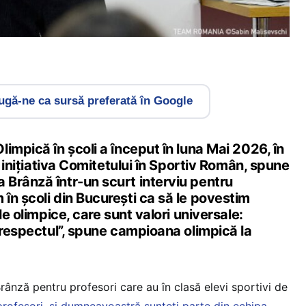
gă-ne ca sursă preferată în Google
impică în școli a început în luna Mai 2026, în
a inițiativa Comitetului în Sportiv Român, spune
Brânză într-un scurt interviu pentru
în școli din București ca să le povestim
le olimpice, care sunt valori universale:
 respectul”, spune campioana olimpică la
rânză pentru profesori care au în clasă elevi sportivi de
profesori, și dumneavoastră sunteți parte din echipa