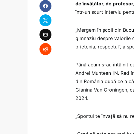
de învățător, de profesor,
într-un scurt interviu pen
„Mergem în școli din Bucur
gimnaziu despre valorile o
prietenia, respectul”, a s
Până acum s-au întâlnit c
Andrei Muntean [N. Red în
din România după ce a câșt
Gianina Van Groningen, ca
2024.
„Sportul te învață să nu r
„Cred că este cea mai bun