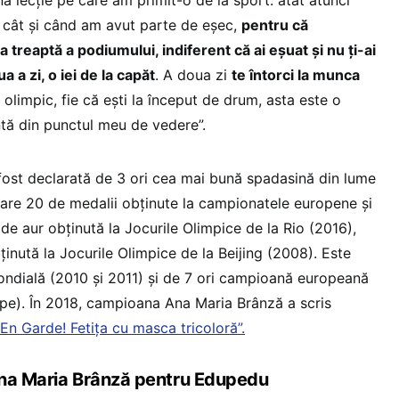
 cât și când am avut parte de eșec,
pentru că
a treaptă a podiumului, indiferent că ai eșuat și nu ți-ai
a a zi, o iei de la capăt
. A doua zi
te întorci la munca
olimpic, fie că ești la început de drum, asta este o
tă din punctul meu de vedere”.
fost declarată de 3 ori cea mai bună spadasină din lume
are 20 de medalii obținute la campionatele europene și
de aur obținută la Jocurile Olimpice de la Rio (2016),
ținută la Jocurile Olimpice de la Beijing (2008). Este
dială (2010 și 2011) și de 7 ori campioană europeană
hipe). În 2018, campioana Ana Maria Brânză a scris
”En Garde! Fetița cu masca tricoloră”.
Ana Maria Brânză pentru Edupedu