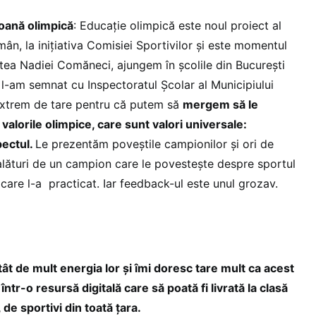
oană olimpică
: Educație olimpică este noul proiect al
ân, la inițiativa Comisiei Sportivilor și este momentul
stea Nadiei Comăneci, ajungem în școlile din București
 l-am semnat cu Inspectoratul Școlar al Municipiului
extrem de tare pentru că putem să
mergem să le
valorile olimpice, care sunt valori universale:
pectul.
Le prezentăm poveștile campionilor și ori de
lături de un campion care le povestește despre sportul
 care l-a practicat. Iar feedback-ul este unul grozav.
ât de mult energia lor și îmi doresc tare mult ca acest
ntr-o resursă digitală care să poată fi livrată la clasă
 de sportivi din toată țara.