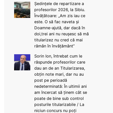
Ședințele de repartizare a
profesorilor 2026, la Sibiu.
Învățătoare: „Am zis iau ce
este. O să fac naveta și
Doamne-ajută, dar dacă în
doi,trei ani nu reușesc să mă
titularizez nu cred că mai
rămân în învățământ”
Sorin Ion, întrebat cum le
răspunde profesorilor care
dau an de an Titularizarea,
obțin note mari, dar nu au
post pe perioadă
nedeterminată: În ultimii ani
am încercat să ținem cât se
poate de bine sub control
posturile titularizabile / La
niciun concurs nu poți