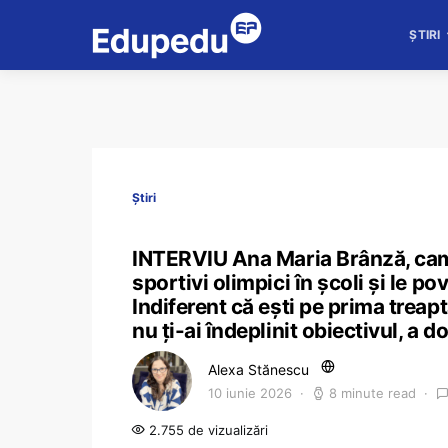
ȘTIRI
Știri
INTERVIU Ana Maria Brânză, cam
sportivi olimpici în școli și le p
Indiferent că ești pe prima treapt
nu ți-ai îndeplinit obiectivul, a d
Alexa Stănescu
10 iunie 2026
8 minute read
2.755 de vizualizări