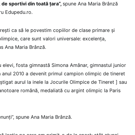
 de sportivi din toată țara”,
spune Ana Maria Brânză
tru Edupedu.ro.
ești ca să le povestim copiilor de clase primare și
limpice, care sunt valori universale: excelența,
pus Ana Maria Brânză.
u elevi, fosta gimnastă Simona Amânar, gimnastul junior
 anul 2010 a devenit primul campion olimpic de tineret
igat aurul la inele la Jocurile Olimpice de Tineret ] sau
notoare română, medaliată cu argint olimpic la Paris
enunți”, spune Ana Maria Brânză.
ă lecție pe care am primit-o de la sport: atât atunci