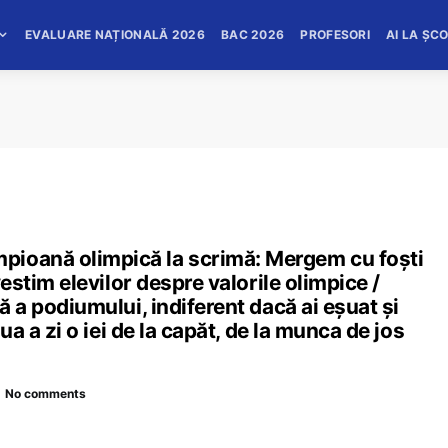
EVALUARE NAȚIONALĂ 2026
BAC 2026
PROFESORI
AI LA ȘC
pioană olimpică la scrimă: Mergem cu foști
ovestim elevilor despre valorile olimpice /
ă a podiumului, indiferent dacă ai eșuat și
oua a zi o iei de la capăt, de la munca de jos
No comments