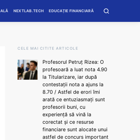
OALĂ
NEXTLAB.TECH
EDUCAȚIE FINANCIARĂ
CELE MAI CITITE ARTICOLE
Profesorul Petruț Rizea: O
profesoară a luat nota 4.90
la Titularizare, iar după
contestații nota a ajuns la
8.70 / Astfel de erori îmi
arată ce entuziasmați sunt
profesorii buni, cu
experiență să vină la
corectat și ce resurse
financiare sunt alocate unui
astfel de concurs important