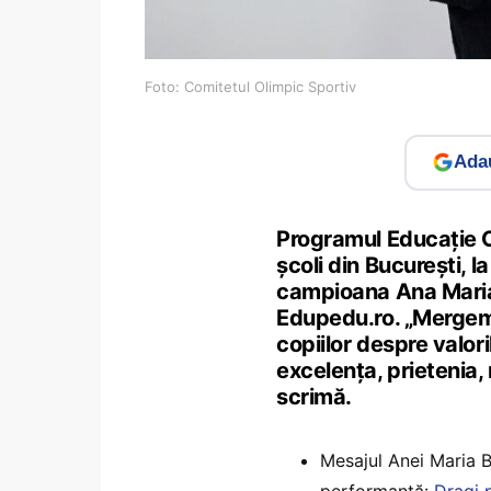
Foto: Comitetul Olimpic Sportiv
Adau
Programul Educație Ol
școli din București, l
campioana Ana Maria 
Edupedu.ro. „Mergem 
copiilor despre valori
excelența, prietenia,
scrimă.
Mesajul Anei Maria B
performanță:
Dragi 