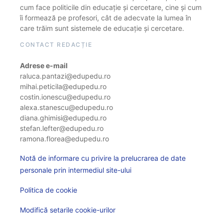
cum face politicile din educație și cercetare, cine și cum
îi formează pe profesori, cât de adecvate la lumea în
care trăim sunt sistemele de educație și cercetare.
CONTACT REDACȚIE
Adrese e-mail
raluca.pantazi@edupedu.ro
mihai.peticila@edupedu.ro
costin.ionescu@edupedu.ro
alexa.stanescu@edupedu.ro
diana.ghimisi@edupedu.ro
stefan.lefter@edupedu.ro
ramona.florea@edupedu.ro
Notă de informare cu privire la prelucrarea de date
personale prin intermediul site-ului
Politica de cookie
Modifică setarile cookie-urilor