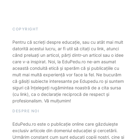
COPYRIGHT
Pentru că scrieți despre educație, sau cu atât mai mult
datorită acestui lucru, ar fi util să citați cu link, atunci
când preluați un articol, părți dintr-un articol sau o idee
care v-a inspirat. Noi, la EduPedu.ro ne-am asumat
această conduită etică și sperăm că și publicațiile cu
mult mai multă experiență vor face la fel. Ne bucurăm
că găsiți subiecte interesante pe Edupedu.ro și suntem
siguri că înțelegeți rugămintea noastră de a cita sursa
(cu link), ca o declarație reciprocă de respect și
profesionalism. Vă mulțumim!
DESPRE NOI
EduPedu.ro este o publicație online care găzduiește
exclusiv articole din domeniul educației și cercetării.
Urmărim constant cum sunt educați copiii noștri, cine și