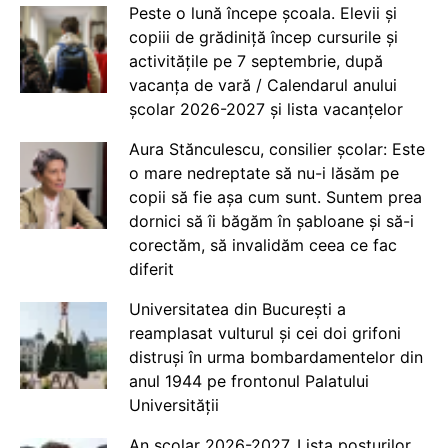
Peste o lună începe școala. Elevii și
copiii de grădiniță încep cursurile și
activitățile pe 7 septembrie, după
vacanța de vară / Calendarul anului
școlar 2026-2027 și lista vacanțelor
Aura Stănculescu, consilier școlar: Este
o mare nedreptate să nu-i lăsăm pe
copii să fie așa cum sunt. Suntem prea
dornici să îi băgăm în șabloane și să-i
corectăm, să invalidăm ceea ce fac
diferit
Universitatea din București a
reamplasat vulturul și cei doi grifoni
distruși în urma bombardamentelor din
anul 1944 pe frontonul Palatului
Universității
An școlar 2026-2027. Lista posturilor