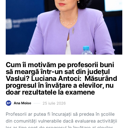
Cum îi motivăm pe profesorii buni
să meargă într-un sat din județul
Vaslui? Luciana Antoci: Măsurând
progresul în învățare a elevilor, nu
doar rezultatele la examene
25 iulie 2026
Ana Moise
Profesorii ar putea fi încurajați să predea în școlile
din comunități vulnerabile dacă evaluarea activității
lor ar ține cont de progresul în învățare al elevilor,