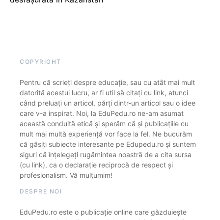
COPYRIGHT
Pentru că scrieți despre educație, sau cu atât mai mult
datorită acestui lucru, ar fi util să citați cu link, atunci
când preluați un articol, părți dintr-un articol sau o idee
care v-a inspirat. Noi, la EduPedu.ro ne-am asumat
această conduită etică și sperăm că și publicațiile cu
mult mai multă experiență vor face la fel. Ne bucurăm
că găsiți subiecte interesante pe Edupedu.ro și suntem
siguri că înțelegeți rugămintea noastră de a cita sursa
(cu link), ca o declarație reciprocă de respect și
profesionalism. Vă mulțumim!
DESPRE NOI
EduPedu.ro este o publicație online care găzduiește