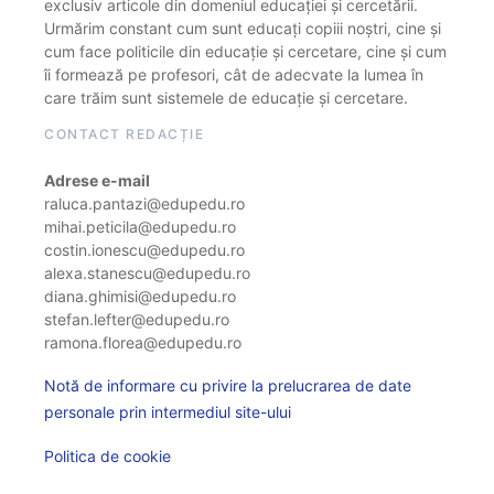
exclusiv articole din domeniul educației și cercetării.
Urmărim constant cum sunt educați copiii noștri, cine și
cum face politicile din educație și cercetare, cine și cum
îi formează pe profesori, cât de adecvate la lumea în
care trăim sunt sistemele de educație și cercetare.
CONTACT REDACȚIE
Adrese e-mail
raluca.pantazi@edupedu.ro
mihai.peticila@edupedu.ro
costin.ionescu@edupedu.ro
alexa.stanescu@edupedu.ro
diana.ghimisi@edupedu.ro
stefan.lefter@edupedu.ro
ramona.florea@edupedu.ro
Notă de informare cu privire la prelucrarea de date
personale prin intermediul site-ului
Politica de cookie