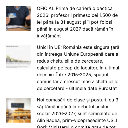
OFICIAL Prima de carieră didactică
2026: profesorii primesc cei 1.500 de
lei până la 31 august și îi pot folosi
până în august 2027 dacă rămân în
învățământ
Unici în UE: România este singura țară
din întreaga Uniune Europeană care a
redus cheltuielile de cercetare,
calculate pe cap de locuitor, în ultimul
deceniu. Între 2015-2025, spațiul
comunitar a crescut masiv cheltuielile
de cercetare - ultimele date Eurostat
Noi comasări de clase și posturi, cu 3
săptămâni până la debutul anului
școlar 2026-2027, sunt semnalate de
Alin Badea, prim-vicepreședinte USLI
Gorj: Ministerul o comite grav de tot.