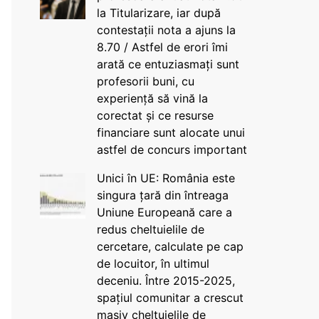
la Titularizare, iar după
contestații nota a ajuns la
8.70 / Astfel de erori îmi
arată ce entuziasmați sunt
profesorii buni, cu
experiență să vină la
corectat și ce resurse
financiare sunt alocate unui
astfel de concurs important
Unici în UE: România este
singura țară din întreaga
Uniune Europeană care a
redus cheltuielile de
cercetare, calculate pe cap
de locuitor, în ultimul
deceniu. Între 2015-2025,
spațiul comunitar a crescut
masiv cheltuielile de