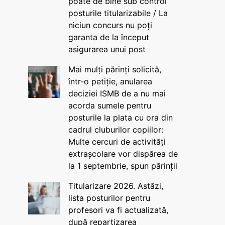
poate de bine sub control
posturile titularizabile / La
niciun concurs nu poți
garanta de la început
asigurarea unui post
Mai mulți părinți solicită,
într-o petiție, anularea
deciziei ISMB de a nu mai
acorda sumele pentru
posturile la plata cu ora din
cadrul cluburilor copiilor:
Multe cercuri de activități
extrașcolare vor dispărea de
la 1 septembrie, spun părinții
Titularizare 2026. Astăzi,
lista posturilor pentru
profesori va fi actualizată,
după repartizarea