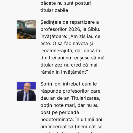
păcate nu sunt posturi
titularizabile
Ședințele de repartizare a
profesorilor 2026, la Sibiu.
Învățătoare: „Am zis iau ce
este. O să fac naveta și
Doamne-ajută, dar dacă în
doi,trei ani nu reușesc să mă
titularizez nu cred că mai
rămân în învățământ”
Sorin Ion, întrebat cum le
răspunde profesorilor care
dau an de an Titularizarea,
obțin note mari, dar nu au
post pe perioadă
nedeterminată: În ultimii ani
am încercat să ținem cât se