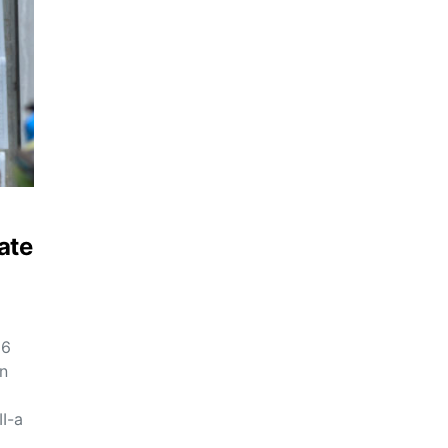
ate
26
în
II-a