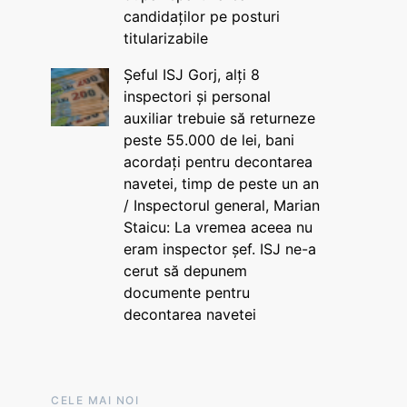
candidaților pe posturi
titularizabile
Șeful ISJ Gorj, alți 8
inspectori și personal
auxiliar trebuie să returneze
peste 55.000 de lei, bani
acordați pentru decontarea
navetei, timp de peste un an
/ Inspectorul general, Marian
Staicu: La vremea aceea nu
eram inspector șef. ISJ ne-a
cerut să depunem
documente pentru
decontarea navetei
CELE MAI NOI