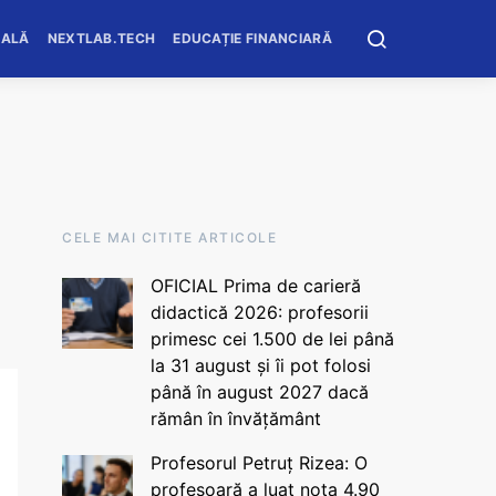
OALĂ
NEXTLAB.TECH
EDUCAȚIE FINANCIARĂ
CELE MAI CITITE ARTICOLE
OFICIAL Prima de carieră
didactică 2026: profesorii
primesc cei 1.500 de lei până
la 31 august și îi pot folosi
până în august 2027 dacă
rămân în învățământ
Profesorul Petruț Rizea: O
profesoară a luat nota 4.90