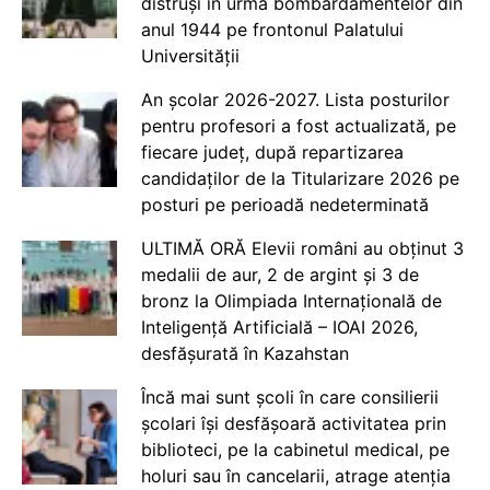
distruși în urma bombardamentelor din
anul 1944 pe frontonul Palatului
Universității
An școlar 2026-2027. Lista posturilor
pentru profesori a fost actualizată, pe
fiecare județ, după repartizarea
candidaților de la Titularizare 2026 pe
posturi pe perioadă nedeterminată
ULTIMĂ ORĂ Elevii români au obținut 3
medalii de aur, 2 de argint și 3 de
bronz la Olimpiada Internațională de
Inteligență Artificială – IOAI 2026,
desfășurată în Kazahstan
Încă mai sunt școli în care consilierii
școlari își desfășoară activitatea prin
biblioteci, pe la cabinetul medical, pe
holuri sau în cancelarii, atrage atenția