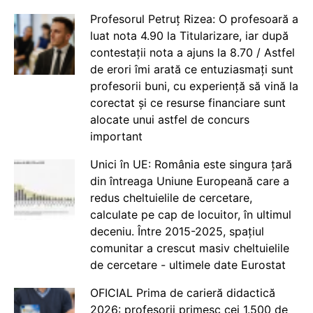
Profesorul Petruț Rizea: O profesoară a
luat nota 4.90 la Titularizare, iar după
contestații nota a ajuns la 8.70 / Astfel
de erori îmi arată ce entuziasmați sunt
profesorii buni, cu experiență să vină la
corectat și ce resurse financiare sunt
alocate unui astfel de concurs
important
Unici în UE: România este singura țară
din întreaga Uniune Europeană care a
redus cheltuielile de cercetare,
calculate pe cap de locuitor, în ultimul
deceniu. Între 2015-2025, spațiul
comunitar a crescut masiv cheltuielile
de cercetare - ultimele date Eurostat
OFICIAL Prima de carieră didactică
2026: profesorii primesc cei 1.500 de