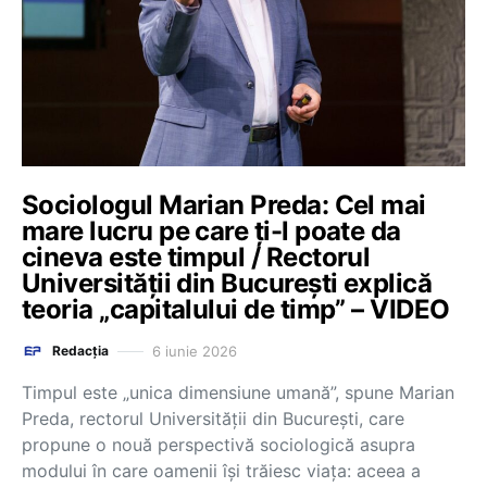
Sociologul Marian Preda: Cel mai
mare lucru pe care ți-l poate da
cineva este timpul / Rectorul
Universității din București explică
teoria „capitalului de timp” – VIDEO
6 iunie 2026
Redacția
Timpul este „unica dimensiune umană”, spune Marian
Preda, rectorul Universității din București, care
propune o nouă perspectivă sociologică asupra
modului în care oamenii își trăiesc viața: aceea a