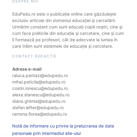
DESPRE NOI
EduPedu.ro este o publicație online care găzduiește
exclusiv articole din domeniul educației și cercetării.
Urmărim constant cum sunt educați copiii noștri, cine și
cum face politicile din educație și cercetare, cine și cum
îi formează pe profesori, cât de adecvate la lumea în
care trăim sunt sistemele de educație și cercetare.
CONTACT REDACȚIE
Adrese e-mail
raluca.pantazi@edupedu.ro
mihai.peticila@edupedu.ro
costin.ionescu@edupedu.ro
alexa.stanescu@edupedu.ro
diana.ghimisi@edupedu.ro
stefan.lefter@edupedu.ro
ramona.florea@edupedu.ro
Notă de informare cu privire la prelucrarea de date
personale prin intermediul site-ului