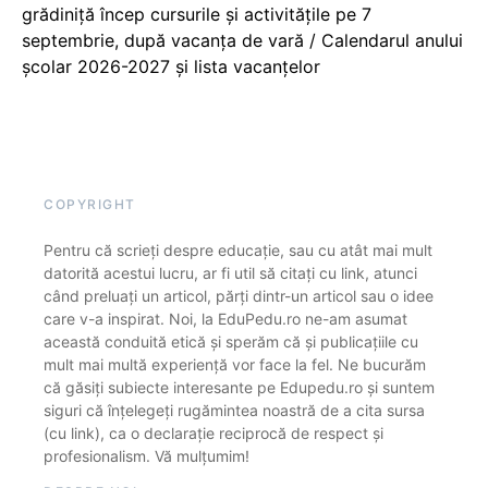
grădiniță încep cursurile și activitățile pe 7
septembrie, după vacanța de vară / Calendarul anului
școlar 2026-2027 și lista vacanțelor
COPYRIGHT
Pentru că scrieți despre educație, sau cu atât mai mult
datorită acestui lucru, ar fi util să citați cu link, atunci
când preluați un articol, părți dintr-un articol sau o idee
care v-a inspirat. Noi, la EduPedu.ro ne-am asumat
această conduită etică și sperăm că și publicațiile cu
mult mai multă experiență vor face la fel. Ne bucurăm
că găsiți subiecte interesante pe Edupedu.ro și suntem
siguri că înțelegeți rugămintea noastră de a cita sursa
(cu link), ca o declarație reciprocă de respect și
profesionalism. Vă mulțumim!