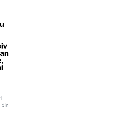
Nu
siv
ian
,
i
i
 din