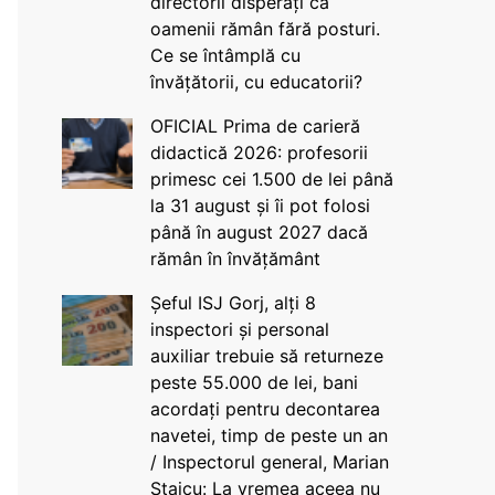
directorii disperați că
oamenii rămân fără posturi.
Ce se întâmplă cu
învățătorii, cu educatorii?
OFICIAL Prima de carieră
didactică 2026: profesorii
primesc cei 1.500 de lei până
la 31 august și îi pot folosi
până în august 2027 dacă
rămân în învățământ
Șeful ISJ Gorj, alți 8
inspectori și personal
auxiliar trebuie să returneze
peste 55.000 de lei, bani
acordați pentru decontarea
navetei, timp de peste un an
/ Inspectorul general, Marian
Staicu: La vremea aceea nu