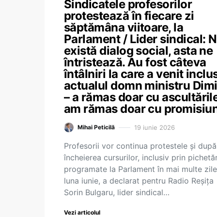
Sindicatele profesorilor
protestează în fiecare zi
săptămâna viitoare, la
Parlament / Lider sindical: 
există dialog social, asta ne
întristează. Au fost câteva
întâlniri la care a venit inclu
actualul domn ministru Dim
– a rămas doar cu ascultările
am rămas doar cu promisiun
19 iunie 2026
Mihai Peticilă
Profesorii vor continua protestele și după
încheierea cursurilor, inclusiv prin pichetăr
programate la Parlament în mai multe zile
luna iunie, a declarat pentru Radio Reșița
Sorin Bulgaru, lider sindical…
Vezi articolul