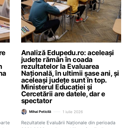
re
Analiză Edupedu.ro: aceleași
județe rămân în coada
n
rezultatelor la Evaluarea
na
Națională, în ultimii șase ani, și
aceleași județe sunt în top.
Ministerul Educației și
Cercetării are datele, dar e
spectator
1 iulie 2026
Mihai Peticilă
oarte
Rezultatele Evaluării Naționale din perioada