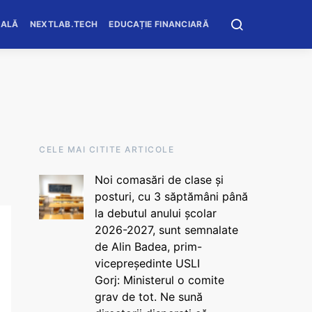
OALĂ
NEXTLAB.TECH
EDUCAȚIE FINANCIARĂ
CELE MAI CITITE ARTICOLE
Noi comasări de clase și
posturi, cu 3 săptămâni până
la debutul anului școlar
2026-2027, sunt semnalate
de Alin Badea, prim-
vicepreședinte USLI
Gorj: Ministerul o comite
grav de tot. Ne sună