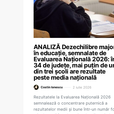
ANALIZĂ Dezechilibre majo
în educație, semnalate de
Evaluarea Națională 2026: î
34 de județe, mai puțin de u
din trei școli are rezultate
peste media națională
2 iulie 2026
Costin Ionescu
Rezultatele la Evaluarea Națională 2026
semnalează o concentrare puternică a
rezultatelor medii și bune într-un număr f