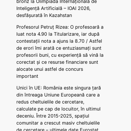
bronz la Olimpiada Internațională de
Inteligență Artificială – IOAI 2026,
desfășurată în Kazahstan
Profesorul Petruț Rizea: O profesoară a
luat nota 4.90 la Titularizare, iar după
contestații nota a ajuns la 8.70 / Astfel
de erori îmi arată ce entuziasmați sunt
profesorii buni, cu experiență să vină la
corectat și ce resurse financiare sunt
alocate unui astfel de concurs
important
Unici în UE: România este singura țară
din întreaga Uniune Europeană care a
redus cheltuielile de cercetare,
calculate pe cap de locuitor, în ultimul
deceniu. Între 2015-2025, spațiul
comunitar a crescut masiv cheltuielile
de cercetare – ultimele date Eurostat