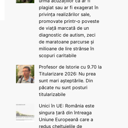
urma acuzațiilor că ar fi
plagiat sau ar fi exagerat în
privința realizărilor sale,
promovate printr-o poveste
de viață marcată de un
diagnostic de autism, zeci
de maratoane parcurse și
milioane de lire strânse în
scopuri caritabile
Profesor de Istorie cu 9.70 la
Titularizare 2026: Nu prea
sunt mari așteptările. Din
păcate nu sunt posturi
titularizabile
Unici în UE: România este
singura țară din întreaga
Uniune Europeană care a
redus cheltuielile de