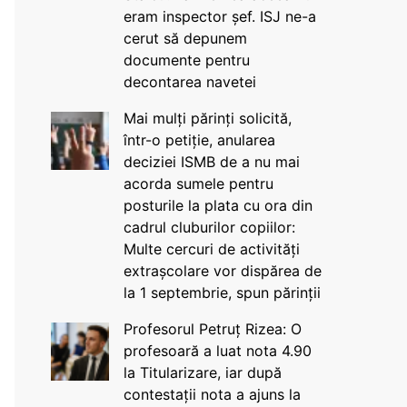
eram inspector șef. ISJ ne-a
cerut să depunem
documente pentru
decontarea navetei
Mai mulți părinți solicită,
într-o petiție, anularea
deciziei ISMB de a nu mai
acorda sumele pentru
posturile la plata cu ora din
cadrul cluburilor copiilor:
Multe cercuri de activități
extrașcolare vor dispărea de
la 1 septembrie, spun părinții
Profesorul Petruț Rizea: O
profesoară a luat nota 4.90
la Titularizare, iar după
contestații nota a ajuns la