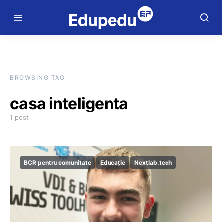
BROWSING TAG
casa inteligenta
1 post
BCR pentru comunitate
Educație
Nextlab.tech