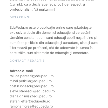
(cu link), ca o declarație reciprocă de respect și
profesionalism. Vă mulțumim!
DESPRE NOI
EduPedu.ro este o publicație online care găzduiește
exclusiv articole din domeniul educației și cercetării.
Urmărim constant cum sunt educați copiii noștri, cine și
cum face politicile din educație și cercetare, cine și cum
îi formează pe profesori, cât de adecvate la lumea în
care trăim sunt sistemele de educație și cercetare.
CONTACT REDACȚIE
Adrese e-mail
raluca.pantazi@edupedu.ro
mihai.peticila@edupedu.ro
costin.ionescu@edupedu.ro
alexa.stanescu@edupedu.ro
diana.ghimisi@edupedu.ro
stefan.lefter@edupedu.ro
ramona.florea@edupedu.ro