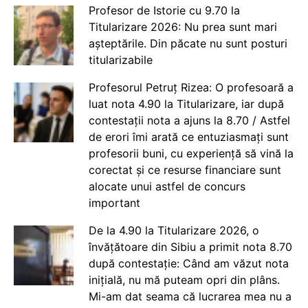
Profesor de Istorie cu 9.70 la
Titularizare 2026: Nu prea sunt mari
așteptările. Din păcate nu sunt posturi
titularizabile
Profesorul Petruț Rizea: O profesoară a
luat nota 4.90 la Titularizare, iar după
contestații nota a ajuns la 8.70 / Astfel
de erori îmi arată ce entuziasmați sunt
profesorii buni, cu experiență să vină la
corectat și ce resurse financiare sunt
alocate unui astfel de concurs
important
De la 4.90 la Titularizare 2026, o
învățătoare din Sibiu a primit nota 8.70
după contestație: Când am văzut nota
inițială, nu mă puteam opri din plâns.
Mi-am dat seama că lucrarea mea nu a