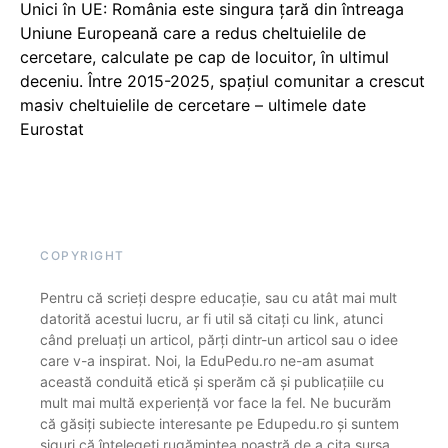
Unici în UE: România este singura țară din întreaga
Uniune Europeană care a redus cheltuielile de
cercetare, calculate pe cap de locuitor, în ultimul
deceniu. Între 2015-2025, spațiul comunitar a crescut
masiv cheltuielile de cercetare – ultimele date
Eurostat
COPYRIGHT
Pentru că scrieți despre educație, sau cu atât mai mult
datorită acestui lucru, ar fi util să citați cu link, atunci
când preluați un articol, părți dintr-un articol sau o idee
care v-a inspirat. Noi, la EduPedu.ro ne-am asumat
această conduită etică și sperăm că și publicațiile cu
mult mai multă experiență vor face la fel. Ne bucurăm
că găsiți subiecte interesante pe Edupedu.ro și suntem
siguri că înțelegeți rugămintea noastră de a cita sursa