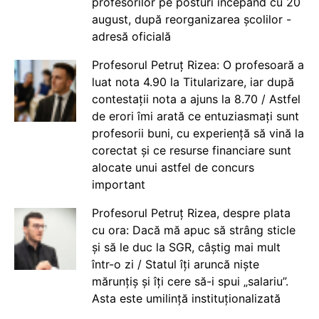
profesorilor pe posturi începând cu 20
august, după reorganizarea școlilor -
adresă oficială
Profesorul Petruț Rizea: O profesoară a
luat nota 4.90 la Titularizare, iar după
contestații nota a ajuns la 8.70 / Astfel
de erori îmi arată ce entuziasmați sunt
profesorii buni, cu experiență să vină la
corectat și ce resurse financiare sunt
alocate unui astfel de concurs
important
Profesorul Petruț Rizea, despre plata
cu ora: Dacă mă apuc să strâng sticle
și să le duc la SGR, câștig mai mult
într-o zi / Statul îți aruncă niște
mărunțiș și îți cere să-i spui „salariu”.
Asta este umilință instituționalizată