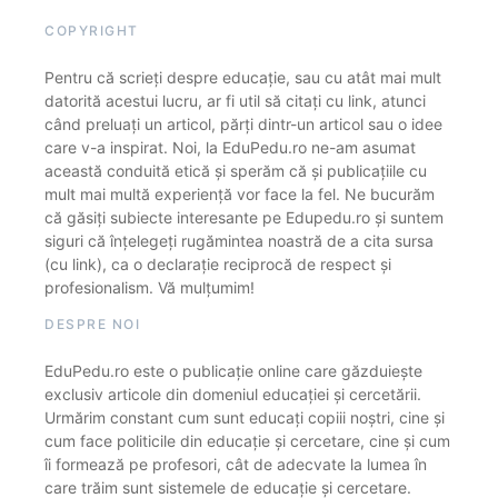
COPYRIGHT
Pentru că scrieți despre educație, sau cu atât mai mult
datorită acestui lucru, ar fi util să citați cu link, atunci
când preluați un articol, părți dintr-un articol sau o idee
care v-a inspirat. Noi, la EduPedu.ro ne-am asumat
această conduită etică și sperăm că și publicațiile cu
mult mai multă experiență vor face la fel. Ne bucurăm
că găsiți subiecte interesante pe Edupedu.ro și suntem
siguri că înțelegeți rugămintea noastră de a cita sursa
(cu link), ca o declarație reciprocă de respect și
profesionalism. Vă mulțumim!
DESPRE NOI
EduPedu.ro este o publicație online care găzduiește
exclusiv articole din domeniul educației și cercetării.
Urmărim constant cum sunt educați copiii noștri, cine și
cum face politicile din educație și cercetare, cine și cum
îi formează pe profesori, cât de adecvate la lumea în
care trăim sunt sistemele de educație și cercetare.