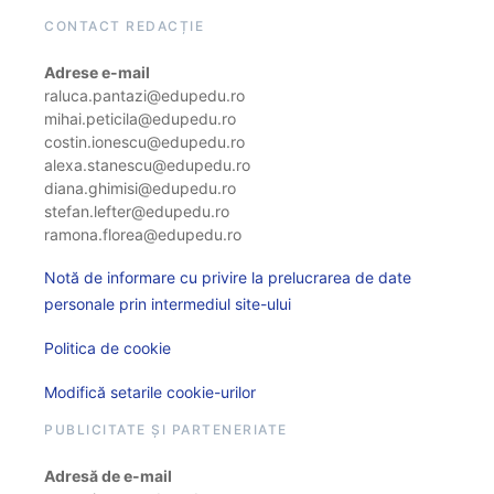
CONTACT REDACȚIE
Adrese e-mail
raluca.pantazi@edupedu.ro
mihai.peticila@edupedu.ro
costin.ionescu@edupedu.ro
alexa.stanescu@edupedu.ro
diana.ghimisi@edupedu.ro
stefan.lefter@edupedu.ro
ramona.florea@edupedu.ro
Notă de informare cu privire la prelucrarea de date
personale prin intermediul site-ului
Politica de cookie
Modifică setarile cookie-urilor
PUBLICITATE ȘI PARTENERIATE
Adresă de e-mail