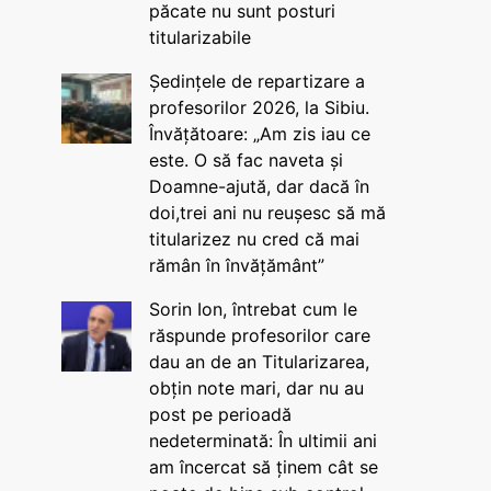
păcate nu sunt posturi
titularizabile
Ședințele de repartizare a
profesorilor 2026, la Sibiu.
Învățătoare: „Am zis iau ce
este. O să fac naveta și
Doamne-ajută, dar dacă în
doi,trei ani nu reușesc să mă
titularizez nu cred că mai
rămân în învățământ”
Sorin Ion, întrebat cum le
răspunde profesorilor care
dau an de an Titularizarea,
obțin note mari, dar nu au
post pe perioadă
nedeterminată: În ultimii ani
am încercat să ținem cât se