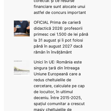
corectat și ce resurse
financiare sunt alocate unui
astfel de concurs important
OFICIAL Prima de carieră
didactică 2026: profesorii
primesc cei 1.500 de lei până
la 31 august și îi pot folosi
până în august 2027 dacă
rămân în învățământ
Unici în UE: România este
singura țară din întreaga
Uniune Europeană care a
redus cheltuielile de
cercetare, calculate pe cap
de locuitor, în ultimul
deceniu. Între 2015-2025,
spațiul comunitar a crescut
masiv cheltuielile de