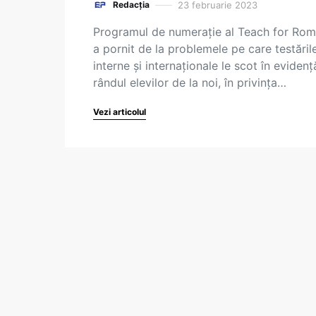
23 februarie 2023
Redacția
Programul de numerație al Teach for Rom
a pornit de la problemele pe care testăril
interne și internaționale le scot în evidenț
rândul elevilor de la noi, în privința…
Vezi articolul