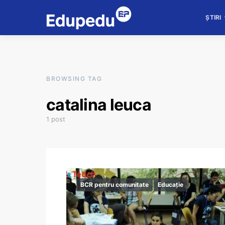
ȘTIRI
BROWSING TAG
catalina leuca
1 post
BCR pentru comunitate
Educație