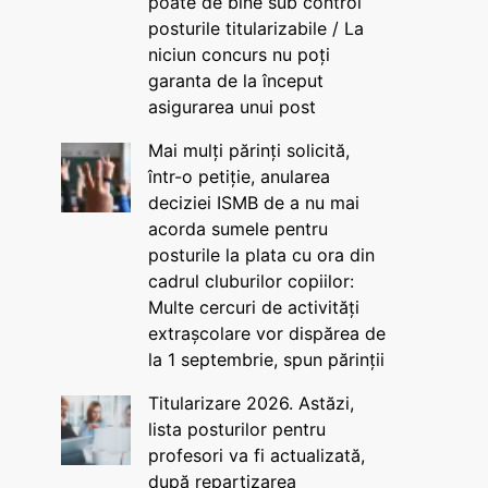
poate de bine sub control
posturile titularizabile / La
niciun concurs nu poți
garanta de la început
asigurarea unui post
Mai mulți părinți solicită,
într-o petiție, anularea
deciziei ISMB de a nu mai
acorda sumele pentru
posturile la plata cu ora din
cadrul cluburilor copiilor:
Multe cercuri de activități
extrașcolare vor dispărea de
la 1 septembrie, spun părinții
Titularizare 2026. Astăzi,
lista posturilor pentru
profesori va fi actualizată,
după repartizarea