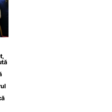
t,
ută
ă
ul
că