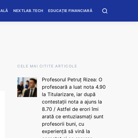
OALĂ
NEXTLAB.TECH
EDUCAȚIE FINANCIARĂ
CELE MAI CITITE ARTICOLE
Profesorul Petruț Rizea: O
profesoară a luat nota 4.90
la Titularizare, iar după
contestații nota a ajuns la
8.70 / Astfel de erori îmi
arată ce entuziasmați sunt
profesorii buni, cu
experiență să vină la