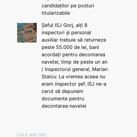
candidaților pe posturi
titularizabile
Șeful ISJ Gorj, alți 8
inspectori și personal
auxiliar trebuie să returneze
peste 55.000 de lei, bani
acordați pentru decontarea
navetei, timp de peste un an
/ Inspectorul general, Marian
Staicu: La vremea aceea nu
eram inspector șef. ISJ ne-a
cerut să depunem
documente pentru
decontarea navetei
CELE MAI NOI