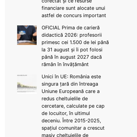
corectat și ce resurse
financiare sunt alocate unui
astfel de concurs important
OFICIAL Prima de carieră
didactică 2026: profesorii
primesc cei 1.500 de lei până
la 31 august și îi pot folosi
până în august 2027 dacă
rămân în învățământ
Unici în UE: România este
singura țară din întreaga
Uniune Europeană care a
redus cheltuielile de
cercetare, calculate pe cap
de locuitor, în ultimul
deceniu. Între 2015-2025,
spațiul comunitar a crescut
masiv cheltuielile de