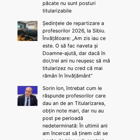
păcate nu sunt posturi
titularizabile
Ședințele de repartizare a
profesorilor 2026, la Sibiu.
Învățătoare: „Am zis iau ce
este. O să fac naveta și
Doamne-ajută, dar dacă în
doi,trei ani nu reușesc să mă
titularizez nu cred că mai
rămân în învățământ”
Sorin Ion, întrebat cum le
răspunde profesorilor care
dau an de an Titularizarea,
obțin note mari, dar nu au
post pe perioadă
nedeterminată: În ultimii ani
am încercat să ținem cât se