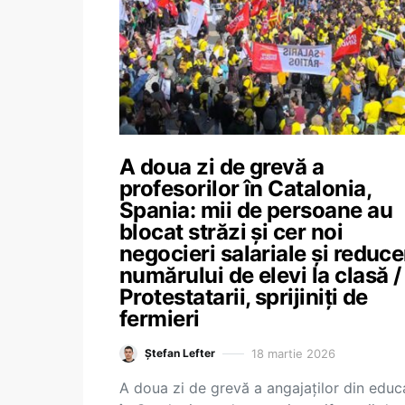
A doua zi de grevă a
profesorilor în Catalonia,
Spania: mii de persoane au
blocat străzi și cer noi
negocieri salariale și reduc
numărului de elevi la clasă /
Protestatarii, sprijiniți de
fermieri
18 martie 2026
Ștefan Lefter
A doua zi de grevă a angajaților din educ