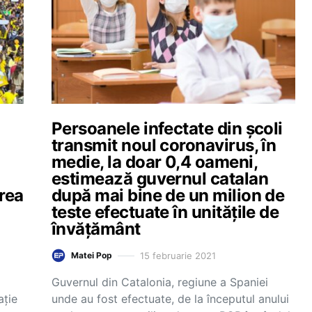
Persoanele infectate din școli
transmit noul coronavirus, în
medie, la doar 0,4 oameni,
estimează guvernul catalan
erea
după mai bine de un milion de
teste efectuate în unitățile de
învățământ
15 februarie 2021
Matei Pop
Guvernul din Catalonia, regiune a Spaniei
ație
unde au fost efectuate, de la începutul anului