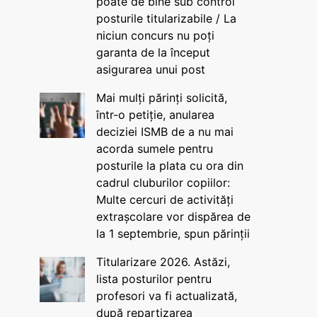
poate de bine sub control
posturile titularizabile / La
niciun concurs nu poți
garanta de la început
asigurarea unui post
Mai mulți părinți solicită,
într-o petiție, anularea
deciziei ISMB de a nu mai
acorda sumele pentru
posturile la plata cu ora din
cadrul cluburilor copiilor:
Multe cercuri de activități
extrașcolare vor dispărea de
la 1 septembrie, spun părinții
Titularizare 2026. Astăzi,
lista posturilor pentru
profesori va fi actualizată,
după repartizarea