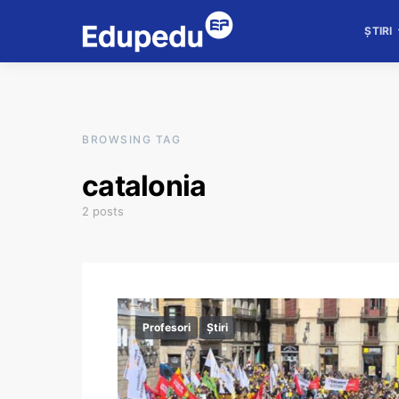
ȘTIRI
BROWSING TAG
catalonia
2 posts
Profesori
Știri