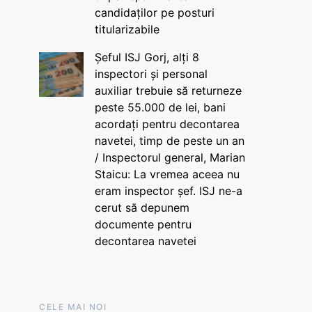
candidaților pe posturi
titularizabile
Șeful ISJ Gorj, alți 8
inspectori și personal
auxiliar trebuie să returneze
peste 55.000 de lei, bani
acordați pentru decontarea
navetei, timp de peste un an
/ Inspectorul general, Marian
Staicu: La vremea aceea nu
eram inspector șef. ISJ ne-a
cerut să depunem
documente pentru
decontarea navetei
CELE MAI NOI