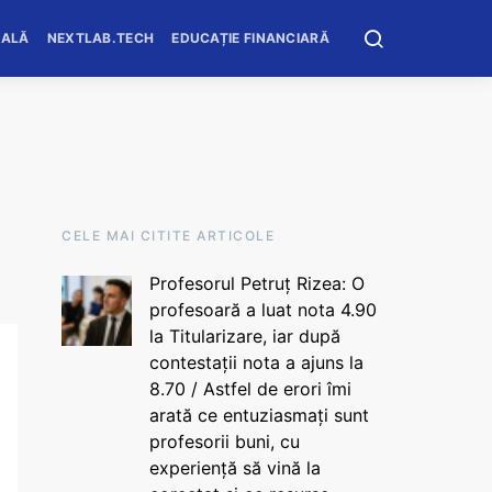
OALĂ
NEXTLAB.TECH
EDUCAȚIE FINANCIARĂ
CELE MAI CITITE ARTICOLE
Profesorul Petruț Rizea: O
profesoară a luat nota 4.90
la Titularizare, iar după
contestații nota a ajuns la
8.70 / Astfel de erori îmi
arată ce entuziasmați sunt
profesorii buni, cu
experiență să vină la