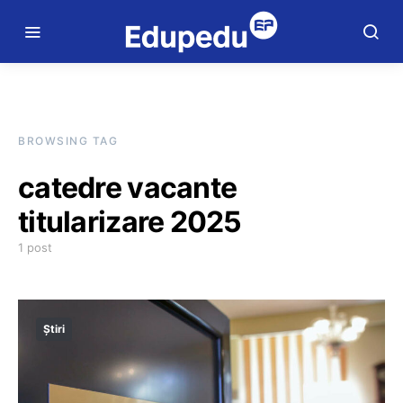
BROWSING TAG
catedre vacante
titularizare 2025
1 post
Știri