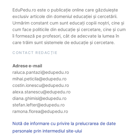
EduPedu.ro este o publicație online care găzduiește
exclusiv articole din domeniul educației și cercetării.
Urmărim constant cum sunt educați copiii noștri, cine și
cum face politicile din educație și cercetare, cine și cum
îi formează pe profesori, cât de adecvate la lumea în
care trăim sunt sistemele de educație și cercetare.
CONTACT REDACȚIE
Adrese e-mail
raluca.pantazi@edupedu.ro
mihai.peticila@edupedu.ro
costin.ionescu@edupedu.ro
alexa.stanescu@edupedu.ro
diana.ghimisi@edupedu.ro
stefan.lefter@edupedu.ro
ramona.florea@edupedu.ro
Notă de informare cu privire la prelucrarea de date
personale prin intermediul site-ului