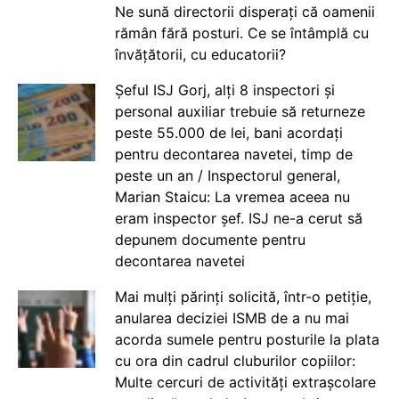
Ne sună directorii disperați că oamenii
rămân fără posturi. Ce se întâmplă cu
învățătorii, cu educatorii?
Șeful ISJ Gorj, alți 8 inspectori și
personal auxiliar trebuie să returneze
peste 55.000 de lei, bani acordați
pentru decontarea navetei, timp de
peste un an / Inspectorul general,
Marian Staicu: La vremea aceea nu
eram inspector șef. ISJ ne-a cerut să
depunem documente pentru
decontarea navetei
Mai mulți părinți solicită, într-o petiție,
anularea deciziei ISMB de a nu mai
acorda sumele pentru posturile la plata
cu ora din cadrul cluburilor copiilor:
Multe cercuri de activități extrașcolare