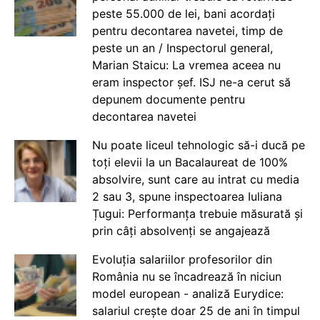
peste 55.000 de lei, bani acordați
pentru decontarea navetei, timp de
peste un an / Inspectorul general,
Marian Staicu: La vremea aceea nu
eram inspector șef. ISJ ne-a cerut să
depunem documente pentru
decontarea navetei
Nu poate liceul tehnologic să-i ducă pe
toți elevii la un Bacalaureat de 100%
absolvire, sunt care au intrat cu media
2 sau 3, spune inspectoarea Iuliana
Țugui: Performanța trebuie măsurată și
prin câți absolvenți se angajează
Evoluția salariilor profesorilor din
România nu se încadrează în niciun
model european - analiză Eurydice:
salariul crește doar 25 de ani în timpul