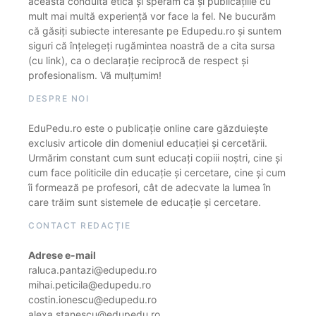
această conduită etică și sperăm că și publicațiile cu
mult mai multă experiență vor face la fel. Ne bucurăm
că găsiți subiecte interesante pe Edupedu.ro și suntem
siguri că înțelegeți rugămintea noastră de a cita sursa
(cu link), ca o declarație reciprocă de respect și
profesionalism. Vă mulțumim!
DESPRE NOI
EduPedu.ro este o publicație online care găzduiește
exclusiv articole din domeniul educației și cercetării.
Urmărim constant cum sunt educați copiii noștri, cine și
cum face politicile din educație și cercetare, cine și cum
îi formează pe profesori, cât de adecvate la lumea în
care trăim sunt sistemele de educație și cercetare.
CONTACT REDACȚIE
Adrese e-mail
raluca.pantazi@edupedu.ro
mihai.peticila@edupedu.ro
costin.ionescu@edupedu.ro
alexa.stanescu@edupedu.ro