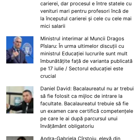
carierei, dar procesul e între statele cu
venituri mari pentru profesori încă de
la începutul carierei și cele cu cele mai
mici salarii
Ministrul interimar al Muncii Dragos
Pîslaru: În urma ultimelor discuții cu
ministrul Educației lucrurile sunt mult
îmbunătățite față de varianta publicată
pe 17 iulie / Sectorul educației este
crucial
Daniel David: Bacalaureatul nu ar trebui
să fie folosit ca mijloc de intrare la
facultate. Bacalaureatul trebuie să fie
un examen care certifică competențele
pe care le ai după parcursul unui
învățământ obligatoriu
Andra-Gabriela Cîrstoiu, elevă din