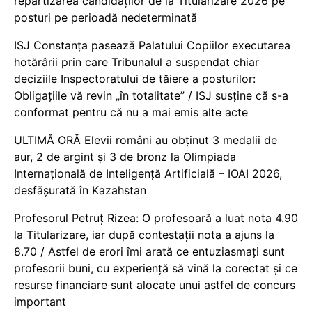
repartizarea candidaților de la Titularizare 2026 pe
posturi pe perioadă nedeterminată
ISJ Constanța pasează Palatului Copiilor executarea
hotărârii prin care Tribunalul a suspendat chiar
deciziile Inspectoratului de tăiere a posturilor:
Obligațiile vă revin „în totalitate” / ISJ susține că s-a
conformat pentru că nu a mai emis alte acte
ULTIMĂ ORĂ Elevii români au obținut 3 medalii de
aur, 2 de argint și 3 de bronz la Olimpiada
Internațională de Inteligență Artificială – IOAI 2026,
desfășurată în Kazahstan
Profesorul Petruț Rizea: O profesoară a luat nota 4.90
la Titularizare, iar după contestații nota a ajuns la
8.70 / Astfel de erori îmi arată ce entuziasmați sunt
profesorii buni, cu experiență să vină la corectat și ce
resurse financiare sunt alocate unui astfel de concurs
important