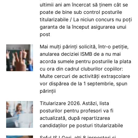
ultimii ani am încercat să ținem cât se
poate de bine sub control posturile
titularizabile / La niciun concurs nu poți
garanta de la început asigurarea unui
post
Mai mulți părinți solicită, într-o petiție,
anularea deciziei ISMB de a nu mai
acorda sumele pentru posturile la plata
cu ora din cadrul cluburilor copiilor:
Multe cercuri de activități extrașcolare
vor dispărea de la 1 septembrie, spun
părinții
Titularizare 2026. Astăzi, lista
posturilor pentru profesori va fi
actualizată, după repartizarea
candidaților pe posturi titularizabile
Șeful ISJ Gorj, alți 8 inspectori și