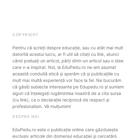
COPYRIGHT
Pentru că scrieți despre educație, sau cu atât mai mult
datorită acestui lucru, ar fi util să citați cu link, atunci
când preluați un articol, părți dintr-un articol sau o idee
care v-a inspirat. Noi, la EduPedu.ro ne-am asumat
această conduită etică și sperăm că și publicațiile cu
mult mai multă experiență vor face la fel. Ne bucurăm
că găsiți subiecte interesante pe Edupedu.ro și suntem
siguri că înțelegeți rugămintea noastră de a cita sursa
(cu link), ca o declarație reciprocă de respect și
profesionalism. Vă mulțumim!
DESPRE NOI
EduPedu.ro este o publicație online care găzduiește
exclusiv articole din domeniul educației și cercetării.