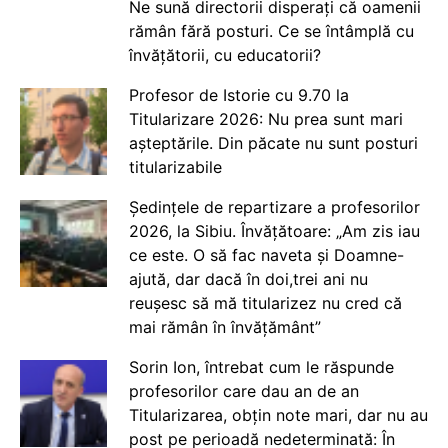
Ne sună directorii disperați că oamenii
rămân fără posturi. Ce se întâmplă cu
învățătorii, cu educatorii?
Profesor de Istorie cu 9.70 la
Titularizare 2026: Nu prea sunt mari
așteptările. Din păcate nu sunt posturi
titularizabile
Ședințele de repartizare a profesorilor
2026, la Sibiu. Învățătoare: „Am zis iau
ce este. O să fac naveta și Doamne-
ajută, dar dacă în doi,trei ani nu
reușesc să mă titularizez nu cred că
mai rămân în învățământ”
Sorin Ion, întrebat cum le răspunde
profesorilor care dau an de an
Titularizarea, obțin note mari, dar nu au
post pe perioadă nedeterminată: În