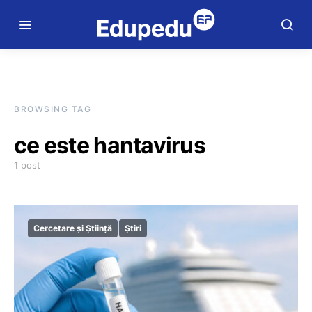
BROWSING TAG
ce este hantavirus
1 post
Cercetare și Știință
Știri