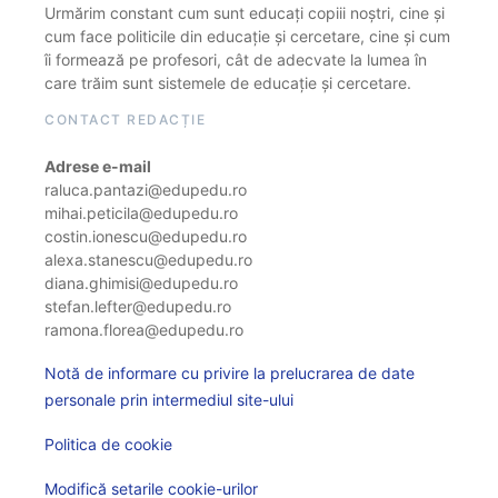
Urmărim constant cum sunt educați copiii noștri, cine și
cum face politicile din educație și cercetare, cine și cum
îi formează pe profesori, cât de adecvate la lumea în
care trăim sunt sistemele de educație și cercetare.
CONTACT REDACȚIE
Adrese e-mail
raluca.pantazi@edupedu.ro
mihai.peticila@edupedu.ro
costin.ionescu@edupedu.ro
alexa.stanescu@edupedu.ro
diana.ghimisi@edupedu.ro
stefan.lefter@edupedu.ro
ramona.florea@edupedu.ro
Notă de informare cu privire la prelucrarea de date
personale prin intermediul site-ului
Politica de cookie
Modifică setarile cookie-urilor