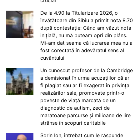
crucial
De la 4.90 la Titularizare 2026, o
învățătoare din Sibiu a primit nota 8.70
după contestație: Când am văzut nota
inițială, nu mă puteam opri din plâns.
Mi-am dat seama că lucrarea mea nu a
fost corectată în adevăratul sens al
cuvântului
Un cunoscut profesor de la Cambridge
a demisionat în urma acuzațiilor că ar
fi plagiat sau ar fi exagerat în privința
realizărilor sale, promovate printr-o
poveste de viață marcată de un
diagnostic de autism, zeci de
maratoane parcurse și milioane de lire
strânse în scopuri caritabile
Sorin Ion, întrebat cum le răspunde