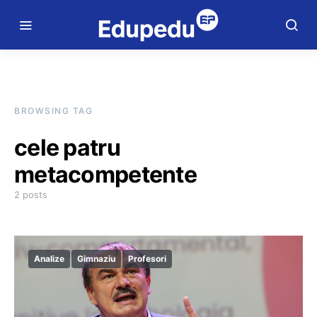
BROWSING TAG
cele patru
metacompetente
2 posts
Analize
Gimnaziu
Profesori