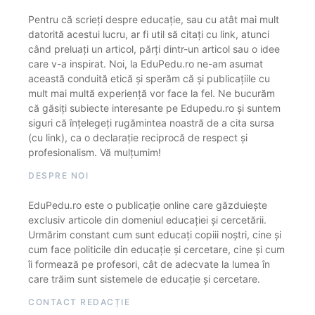
Pentru că scrieți despre educație, sau cu atât mai mult
datorită acestui lucru, ar fi util să citați cu link, atunci
când preluați un articol, părți dintr-un articol sau o idee
care v-a inspirat. Noi, la EduPedu.ro ne-am asumat
această conduită etică și sperăm că și publicațiile cu
mult mai multă experiență vor face la fel. Ne bucurăm
că găsiți subiecte interesante pe Edupedu.ro și suntem
siguri că înțelegeți rugămintea noastră de a cita sursa
(cu link), ca o declarație reciprocă de respect și
profesionalism. Vă mulțumim!
DESPRE NOI
EduPedu.ro este o publicație online care găzduiește
exclusiv articole din domeniul educației și cercetării.
Urmărim constant cum sunt educați copiii noștri, cine și
cum face politicile din educație și cercetare, cine și cum
îi formează pe profesori, cât de adecvate la lumea în
care trăim sunt sistemele de educație și cercetare.
CONTACT REDACȚIE