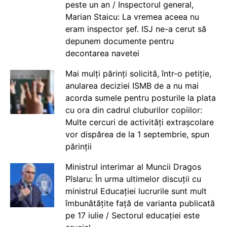
peste un an / Inspectorul general,
Marian Staicu: La vremea aceea nu
eram inspector șef. ISJ ne-a cerut să
depunem documente pentru
decontarea navetei
Mai mulți părinți solicită, într-o petiție,
anularea deciziei ISMB de a nu mai
acorda sumele pentru posturile la plata
cu ora din cadrul cluburilor copiilor:
Multe cercuri de activități extrașcolare
vor dispărea de la 1 septembrie, spun
părinții
Ministrul interimar al Muncii Dragos
Pîslaru: În urma ultimelor discuții cu
ministrul Educației lucrurile sunt mult
îmbunătățite față de varianta publicată
pe 17 iulie / Sectorul educației este