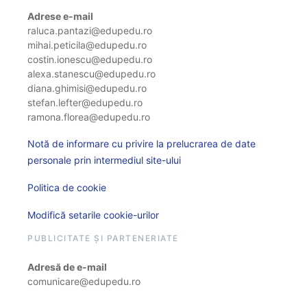
Adrese e-mail
raluca.pantazi@edupedu.ro
mihai.peticila@edupedu.ro
costin.ionescu@edupedu.ro
alexa.stanescu@edupedu.ro
diana.ghimisi@edupedu.ro
stefan.lefter@edupedu.ro
ramona.florea@edupedu.ro
Notă de informare cu privire la prelucrarea de date
personale prin intermediul site-ului
Politica de cookie
Modifică setarile cookie-urilor
PUBLICITATE ȘI PARTENERIATE
Adresă de e-mail
comunicare@edupedu.ro