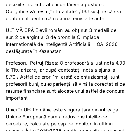
deciziile Inspectoratului de tăiere a posturilor:
Obligațiile vă revin „în totalitate” / ISJ susține că s-a
conformat pentru că nu a mai emis alte acte
ULTIMĂ ORĂ Elevii români au obținut 3 medalii de
aur, 2 de argint și 3 de bronz la Olimpiada
Internațională de Inteligență Artificială – IOAI 2026,
desfășurată în Kazahstan
Profesorul Petruț Rizea: O profesoară a luat nota 4.90
la Titularizare, iar după contestații nota a ajuns la
8.70 / Astfel de erori îmi arată ce entuziasmați sunt
profesorii buni, cu experiență să vină la corectat și ce
resurse financiare sunt alocate unui astfel de concurs
important
Unici în UE: România este singura țară din întreaga
Uniune Europeană care a redus cheltuielile de
cercetare, calculate pe cap de locuitor, în ultimul
deceniu. Între 2015-2025, spațiul comunitar a crescut