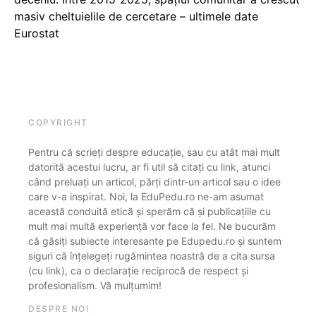
masiv cheltuielile de cercetare – ultimele date
Eurostat
COPYRIGHT
Pentru că scrieți despre educație, sau cu atât mai mult
datorită acestui lucru, ar fi util să citați cu link, atunci
când preluați un articol, părți dintr-un articol sau o idee
care v-a inspirat. Noi, la EduPedu.ro ne-am asumat
această conduită etică și sperăm că și publicațiile cu
mult mai multă experiență vor face la fel. Ne bucurăm
că găsiți subiecte interesante pe Edupedu.ro și suntem
siguri că înțelegeți rugămintea noastră de a cita sursa
(cu link), ca o declarație reciprocă de respect și
profesionalism. Vă mulțumim!
DESPRE NOI