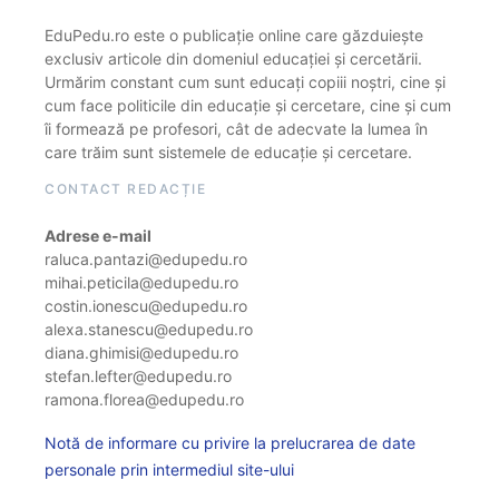
EduPedu.ro este o publicație online care găzduiește
exclusiv articole din domeniul educației și cercetării.
Urmărim constant cum sunt educați copiii noștri, cine și
cum face politicile din educație și cercetare, cine și cum
îi formează pe profesori, cât de adecvate la lumea în
care trăim sunt sistemele de educație și cercetare.
CONTACT REDACȚIE
Adrese e-mail
raluca.pantazi@edupedu.ro
mihai.peticila@edupedu.ro
costin.ionescu@edupedu.ro
alexa.stanescu@edupedu.ro
diana.ghimisi@edupedu.ro
stefan.lefter@edupedu.ro
ramona.florea@edupedu.ro
Notă de informare cu privire la prelucrarea de date
personale prin intermediul site-ului