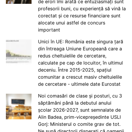
de erori îmi arată ce entuziasmați sunt
profesorii buni, cu experiență să vină la
corectat și ce resurse financiare sunt
alocate unui astfel de concurs
important
Unici în UE: România este singura țară
din întreaga Uniune Europeană care a
redus cheltuielile de cercetare,
calculate pe cap de locuitor, în ultimul
deceniu. Între 2015-2025, spațiul
comunitar a crescut masiv cheltuielile
de cercetare - ultimele date Eurostat
Noi comasări de clase și posturi, cu 3
săptămâni până la debutul anului
școlar 2026-2027, sunt semnalate de
Alin Badea, prim-vicepreședinte USLI
Gorj: Ministerul o comite grav de tot.
Ne sună directorii disperați că oamenii