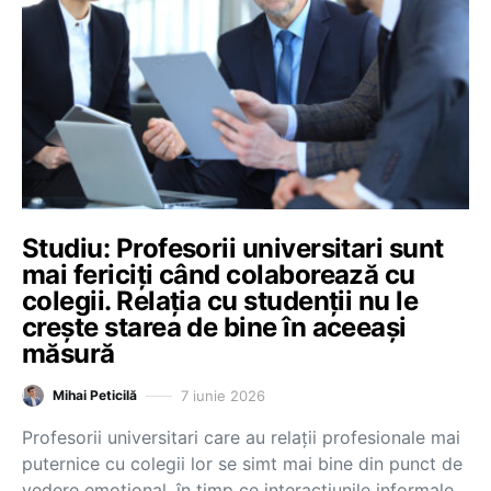
Studiu: Profesorii universitari sunt
mai fericiți când colaborează cu
colegii. Relația cu studenții nu le
crește starea de bine în aceeași
măsură
7 iunie 2026
Mihai Peticilă
Profesorii universitari care au relații profesionale mai
puternice cu colegii lor se simt mai bine din punct de
vedere emoțional, în timp ce interacțiunile informale