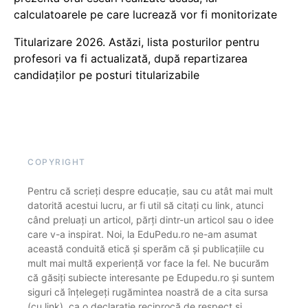
calculatoarele pe care lucrează vor fi monitorizate
Titularizare 2026. Astăzi, lista posturilor pentru
profesori va fi actualizată, după repartizarea
candidaților pe posturi titularizabile
COPYRIGHT
Pentru că scrieți despre educație, sau cu atât mai mult
datorită acestui lucru, ar fi util să citați cu link, atunci
când preluați un articol, părți dintr-un articol sau o idee
care v-a inspirat. Noi, la EduPedu.ro ne-am asumat
această conduită etică și sperăm că și publicațiile cu
mult mai multă experiență vor face la fel. Ne bucurăm
că găsiți subiecte interesante pe Edupedu.ro și suntem
siguri că înțelegeți rugămintea noastră de a cita sursa
(cu link), ca o declarație reciprocă de respect și