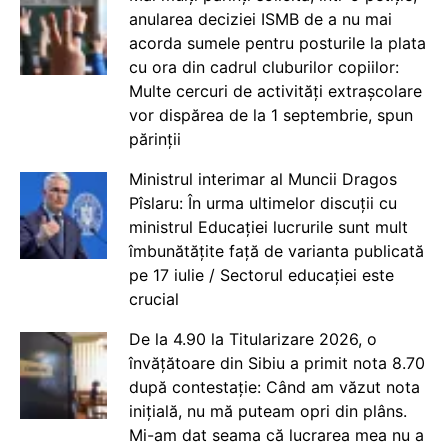
anularea deciziei ISMB de a nu mai
acorda sumele pentru posturile la plata
cu ora din cadrul cluburilor copiilor:
Multe cercuri de activități extrașcolare
vor dispărea de la 1 septembrie, spun
părinții
Ministrul interimar al Muncii Dragos
Pîslaru: În urma ultimelor discuții cu
ministrul Educației lucrurile sunt mult
îmbunătățite față de varianta publicată
pe 17 iulie / Sectorul educației este
crucial
De la 4.90 la Titularizare 2026, o
învățătoare din Sibiu a primit nota 8.70
după contestație: Când am văzut nota
inițială, nu mă puteam opri din plâns.
Mi-am dat seama că lucrarea mea nu a