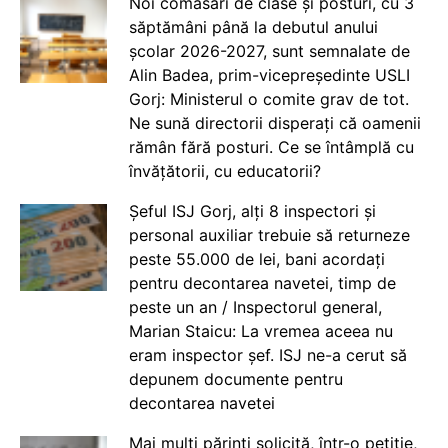
Noi comasări de clase și posturi, cu 3
săptămâni până la debutul anului
școlar 2026-2027, sunt semnalate de
Alin Badea, prim-vicepreședinte USLI
Gorj: Ministerul o comite grav de tot.
Ne sună directorii disperați că oamenii
rămân fără posturi. Ce se întâmplă cu
învățătorii, cu educatorii?
Șeful ISJ Gorj, alți 8 inspectori și
personal auxiliar trebuie să returneze
peste 55.000 de lei, bani acordați
pentru decontarea navetei, timp de
peste un an / Inspectorul general,
Marian Staicu: La vremea aceea nu
eram inspector șef. ISJ ne-a cerut să
depunem documente pentru
decontarea navetei
Mai mulți părinți solicită, într-o petiție,