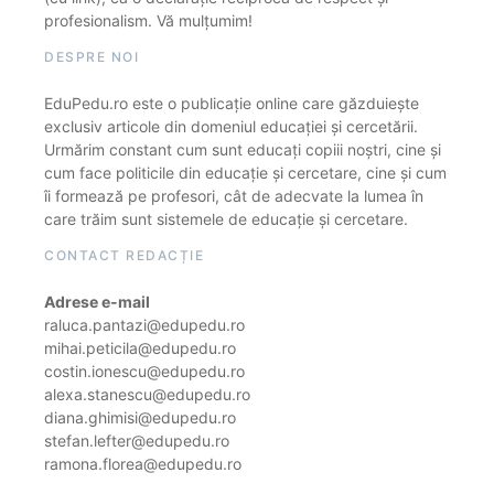
profesionalism. Vă mulțumim!
DESPRE NOI
EduPedu.ro este o publicație online care găzduiește
exclusiv articole din domeniul educației și cercetării.
Urmărim constant cum sunt educați copiii noștri, cine și
cum face politicile din educație și cercetare, cine și cum
îi formează pe profesori, cât de adecvate la lumea în
care trăim sunt sistemele de educație și cercetare.
CONTACT REDACȚIE
Adrese e-mail
raluca.pantazi@edupedu.ro
mihai.peticila@edupedu.ro
costin.ionescu@edupedu.ro
alexa.stanescu@edupedu.ro
diana.ghimisi@edupedu.ro
stefan.lefter@edupedu.ro
ramona.florea@edupedu.ro