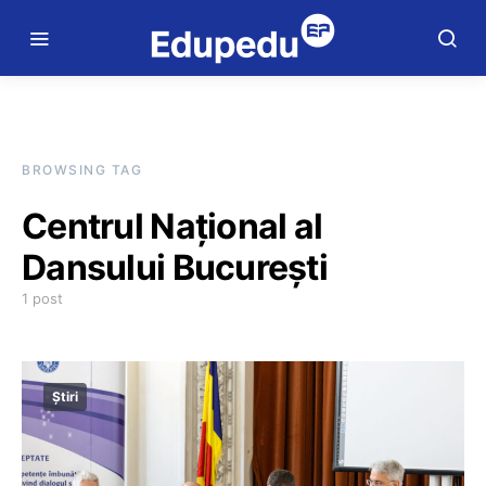
BROWSING TAG
Centrul Național al
Dansului București
1 post
Știri