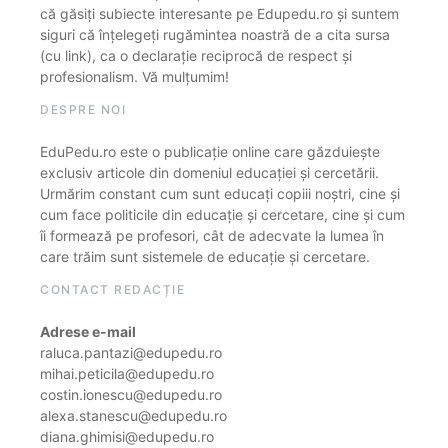
că găsiți subiecte interesante pe Edupedu.ro și suntem
siguri că înțelegeți rugămintea noastră de a cita sursa
(cu link), ca o declarație reciprocă de respect și
profesionalism. Vă mulțumim!
DESPRE NOI
EduPedu.ro este o publicație online care găzduiește
exclusiv articole din domeniul educației și cercetării.
Urmărim constant cum sunt educați copiii noștri, cine și
cum face politicile din educație și cercetare, cine și cum
îi formează pe profesori, cât de adecvate la lumea în
care trăim sunt sistemele de educație și cercetare.
CONTACT REDACȚIE
Adrese e-mail
raluca.pantazi@edupedu.ro
mihai.peticila@edupedu.ro
costin.ionescu@edupedu.ro
alexa.stanescu@edupedu.ro
diana.ghimisi@edupedu.ro