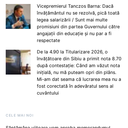
Vicepremierul Tanczos Barna: Dacă
învățământul nu se rezolvă, pică toată
legea salarizării / Sunt mai multe
promisiuni din partea Guvernului către
angajații din educație și nu par a fi
respectate
De la 4.90 la Titularizare 2026, o
învățătoare din Sibiu a primit nota 8.70
după contestație: Când am văzut nota
inițială, nu mă puteam opri din plâns.
Mi-am dat seama că lucrarea mea nu a
fost corectată în adevăratul sens al
cuvântului
CELE MAI NOI
Săptămâna viitoare vom aproba memorandumul