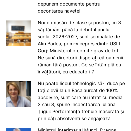
depunem documente pentru
decontarea navetei
Noi comasări de clase și posturi, cu 3
săptămâni până la debutul anului
școlar 2026-2027, sunt semnalate de
Alin Badea, prim-vicepreședinte USLI
Gorj: Ministerul o comite grav de tot.
Ne sună directorii disperați că oamenii
rămân fără posturi. Ce se întâmplă cu
învățătorii, cu educatorii?
Nu poate liceul tehnologic să-i ducă pe
toți elevii la un Bacalaureat de 100%
absolvire, sunt care au intrat cu media
2 sau 3, spune inspectoarea Iuliana
Țugui: Performanța trebuie măsurată și
prin câți absolvenți se angajează
Ministrul interimar al Muncii Dragos