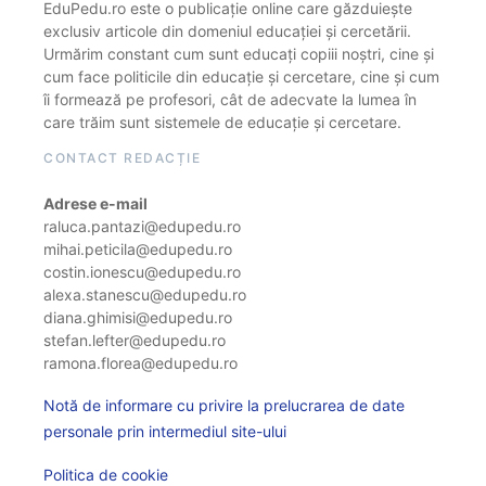
EduPedu.ro este o publicație online care găzduiește
exclusiv articole din domeniul educației și cercetării.
Urmărim constant cum sunt educați copiii noștri, cine și
cum face politicile din educație și cercetare, cine și cum
îi formează pe profesori, cât de adecvate la lumea în
care trăim sunt sistemele de educație și cercetare.
CONTACT REDACȚIE
Adrese e-mail
raluca.pantazi@edupedu.ro
mihai.peticila@edupedu.ro
costin.ionescu@edupedu.ro
alexa.stanescu@edupedu.ro
diana.ghimisi@edupedu.ro
stefan.lefter@edupedu.ro
ramona.florea@edupedu.ro
Notă de informare cu privire la prelucrarea de date
personale prin intermediul site-ului
Politica de cookie