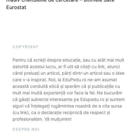
Eurostat
COPYRIGHT
Pentru că scrieți despre educație, sau cu atât mai mult
datorită acestui lucru, ar fi util să citați cu link, atunci
când preluați un articol, părți dintr-un articol sau o idee
care v-a inspirat. Noi, la EduPedu.ro ne-am asumat
această conduită etică și sperăm că și publicațiile cu
mult mai multă experiență vor face la fel. Ne bucurăm
că găsiți subiecte interesante pe Edupedu.ro și suntem
siguri că înțelegeți rugămintea noastră de a cita sursa
(cu link), ca o declarație reciprocă de respect și
profesionalism. Vă mulțumim!
DESPRE NOI