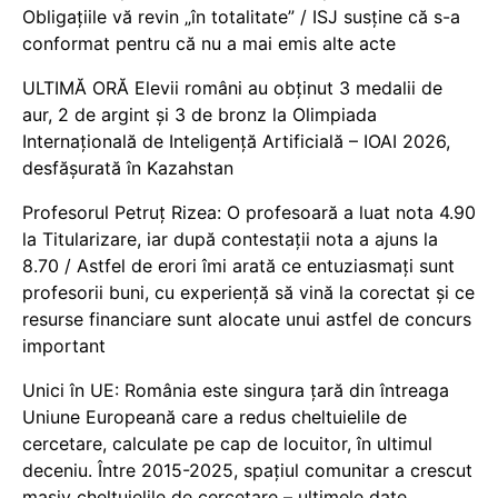
Obligațiile vă revin „în totalitate” / ISJ susține că s-a
conformat pentru că nu a mai emis alte acte
ULTIMĂ ORĂ Elevii români au obținut 3 medalii de
aur, 2 de argint și 3 de bronz la Olimpiada
Internațională de Inteligență Artificială – IOAI 2026,
desfășurată în Kazahstan
Profesorul Petruț Rizea: O profesoară a luat nota 4.90
la Titularizare, iar după contestații nota a ajuns la
8.70 / Astfel de erori îmi arată ce entuziasmați sunt
profesorii buni, cu experiență să vină la corectat și ce
resurse financiare sunt alocate unui astfel de concurs
important
Unici în UE: România este singura țară din întreaga
Uniune Europeană care a redus cheltuielile de
cercetare, calculate pe cap de locuitor, în ultimul
deceniu. Între 2015-2025, spațiul comunitar a crescut
masiv cheltuielile de cercetare – ultimele date