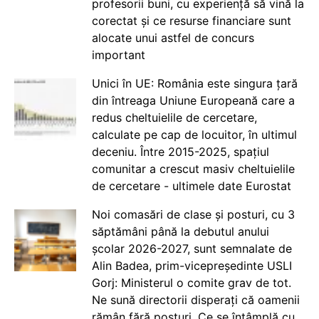
profesorii buni, cu experiență să vină la
corectat și ce resurse financiare sunt
alocate unui astfel de concurs
important
Unici în UE: România este singura țară
din întreaga Uniune Europeană care a
redus cheltuielile de cercetare,
calculate pe cap de locuitor, în ultimul
deceniu. Între 2015-2025, spațiul
comunitar a crescut masiv cheltuielile
de cercetare - ultimele date Eurostat
Noi comasări de clase și posturi, cu 3
săptămâni până la debutul anului
școlar 2026-2027, sunt semnalate de
Alin Badea, prim-vicepreședinte USLI
Gorj: Ministerul o comite grav de tot.
Ne sună directorii disperați că oamenii
rămân fără posturi. Ce se întâmplă cu