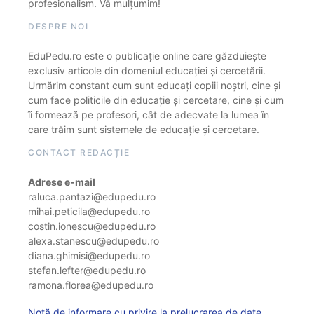
profesionalism. Vă mulțumim!
DESPRE NOI
EduPedu.ro este o publicație online care găzduiește
exclusiv articole din domeniul educației și cercetării.
Urmărim constant cum sunt educați copiii noștri, cine și
cum face politicile din educație și cercetare, cine și cum
îi formează pe profesori, cât de adecvate la lumea în
care trăim sunt sistemele de educație și cercetare.
CONTACT REDACȚIE
Adrese e-mail
raluca.pantazi@edupedu.ro
mihai.peticila@edupedu.ro
costin.ionescu@edupedu.ro
alexa.stanescu@edupedu.ro
diana.ghimisi@edupedu.ro
stefan.lefter@edupedu.ro
ramona.florea@edupedu.ro
Notă de informare cu privire la prelucrarea de date