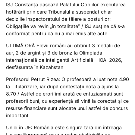
ISJ Constanța pasează Palatului Copiilor executarea
hotărârii prin care Tribunalul a suspendat chiar
deciziile Inspectoratului de tăiere a posturilor:
Obligațiile vă revin „în totalitate” / ISJ susține că s-a
conformat pentru că nu a mai emis alte acte
ULTIMĂ ORĂ Elevii români au obținut 3 medalii de
aur, 2 de argint și 3 de bronz la Olimpiada
Internațională de Inteligență Artificială – IOAI 2026,
desfășurată în Kazahstan
Profesorul Petruț Rizea: O profesoară a luat nota 4.90
la Titularizare, iar după contestații nota a ajuns la
8.70 / Astfel de erori îmi arată ce entuziasmați sunt
profesorii buni, cu experiență să vină la corectat și ce
resurse financiare sunt alocate unui astfel de concurs
important
Unici în UE: România este singura țară din întreaga
Uniune Europeană care a redus cheltuielile de