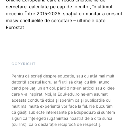
cercetare, calculate pe cap de locuitor, în ultimul
deceniu. Între 2015-2025, spațiul comunitar a crescut
masiv cheltuielile de cercetare – ultimele date
Eurostat
COPYRIGHT
Pentru că scrieți despre educație, sau cu atât mai mult
datorită acestui lucru, ar fi util să citați cu link, atunci
când preluați un articol, părți dintr-un articol sau o idee
care v-a inspirat. Noi, la EduPedu.ro ne-am asumat
această conduită etică și sperăm că și publicațiile cu
mult mai multă experiență vor face la fel. Ne bucurăm
că găsiți subiecte interesante pe Edupedu.ro și suntem
siguri că înțelegeți rugămintea noastră de a cita sursa
(cu link), ca o declarație reciprocă de respect și