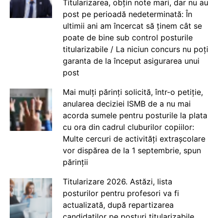
Titularizarea, obțin note mari, dar nu au
post pe perioadă nedeterminată: În
ultimii ani am încercat să ținem cât se
poate de bine sub control posturile
titularizabile / La niciun concurs nu poți
garanta de la început asigurarea unui
post
Mai mulți părinți solicită, într-o petiție,
anularea deciziei ISMB de a nu mai
acorda sumele pentru posturile la plata
cu ora din cadrul cluburilor copiilor:
Multe cercuri de activități extrașcolare
vor dispărea de la 1 septembrie, spun
părinții
Titularizare 2026. Astăzi, lista
posturilor pentru profesori va fi
actualizată, după repartizarea
candidaților pe posturi titularizabile