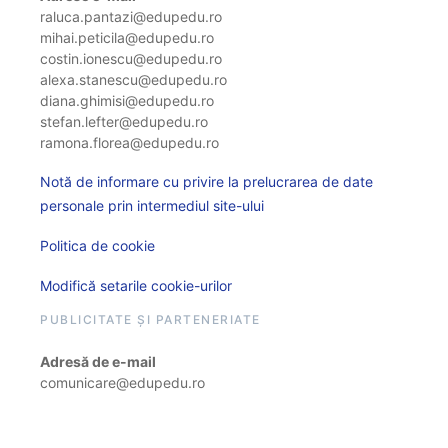
raluca.pantazi@edupedu.ro
mihai.peticila@edupedu.ro
costin.ionescu@edupedu.ro
alexa.stanescu@edupedu.ro
diana.ghimisi@edupedu.ro
stefan.lefter@edupedu.ro
ramona.florea@edupedu.ro
Notă de informare cu privire la prelucrarea de date
personale prin intermediul site-ului
Politica de cookie
Modifică setarile cookie-urilor
PUBLICITATE ȘI PARTENERIATE
Adresă de e-mail
comunicare@edupedu.ro