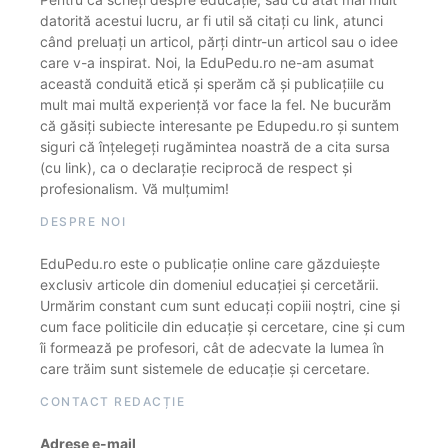
datorită acestui lucru, ar fi util să citați cu link, atunci
când preluați un articol, părți dintr-un articol sau o idee
care v-a inspirat. Noi, la EduPedu.ro ne-am asumat
această conduită etică și sperăm că și publicațiile cu
mult mai multă experiență vor face la fel. Ne bucurăm
că găsiți subiecte interesante pe Edupedu.ro și suntem
siguri că înțelegeți rugămintea noastră de a cita sursa
(cu link), ca o declarație reciprocă de respect și
profesionalism. Vă mulțumim!
DESPRE NOI
EduPedu.ro este o publicație online care găzduiește
exclusiv articole din domeniul educației și cercetării.
Urmărim constant cum sunt educați copiii noștri, cine și
cum face politicile din educație și cercetare, cine și cum
îi formează pe profesori, cât de adecvate la lumea în
care trăim sunt sistemele de educație și cercetare.
CONTACT REDACȚIE
Adrese e-mail