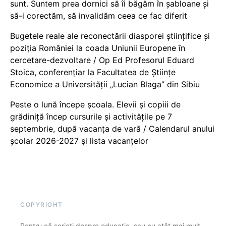
sunt. Suntem prea dornici să îi băgăm în șabloane și
să-i corectăm, să invalidăm ceea ce fac diferit
Bugetele reale ale reconectării diasporei științifice și
poziția României la coada Uniunii Europene în
cercetare-dezvoltare / Op Ed Profesorul Eduard
Stoica, conferențiar la Facultatea de Științe
Economice a Universității „Lucian Blaga” din Sibiu
Peste o lună începe școala. Elevii și copiii de
grădiniță încep cursurile și activitățile pe 7
septembrie, după vacanța de vară / Calendarul anului
școlar 2026-2027 și lista vacanțelor
COPYRIGHT
Pentru că scrieți despre educație, sau cu atât mai mult