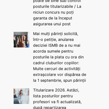
poate de bine sub control
posturile titularizabile / La
niciun concurs nu poți
garanta de la început
asigurarea unui post
Mai mulți părinți solicită,
într-o petiție, anularea
deciziei ISMB de a nu mai
acorda sumele pentru
posturile la plata cu ora din
cadrul cluburilor copiilor:
Multe cercuri de activități
extrașcolare vor dispărea de
la 1 septembrie, spun părinții
Titularizare 2026. Astăzi,
lista posturilor pentru
profesori va fi actualizată,
după repartizarea