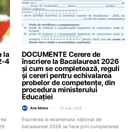
 la
DOCUMENTE Cerere de
2-4
înscriere la Bacalaureat 2026
și cum se completează, reguli
și cereri pentru echivalarea
probelor de competențe, din
procedura ministerului
Educației
12 mai 2026
Ana Moise
rea
Înscrierea la examenului național de
26
bacalaureat 2026 se face prin completarea