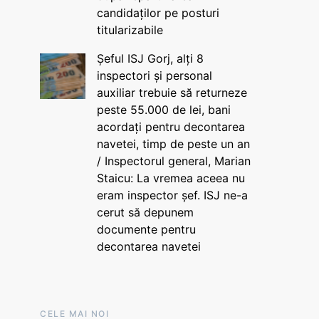
candidaților pe posturi
titularizabile
Șeful ISJ Gorj, alți 8
inspectori și personal
auxiliar trebuie să returneze
peste 55.000 de lei, bani
acordați pentru decontarea
navetei, timp de peste un an
/ Inspectorul general, Marian
Staicu: La vremea aceea nu
eram inspector șef. ISJ ne-a
cerut să depunem
documente pentru
decontarea navetei
CELE MAI NOI