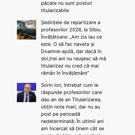
păcate nu sunt posturi
titularizabile
Ședințele de repartizare a
profesorilor 2026, la Sibiu.
Învățătoare: „Am zis iau ce
este. O să fac naveta și
Doamne-ajută, dar dacă în
doi,trei ani nu reușesc să mă
titularizez nu cred că mai
rămân în învățământ”
Sorin Ion, întrebat cum le
răspunde profesorilor care
dau an de an Titularizarea,
obțin note mari, dar nu au
post pe perioadă
nedeterminată: În ultimii ani
am încercat să ținem cât se