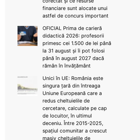
corectat și ce resurse
financiare sunt alocate unui
astfel de concurs important
OFICIAL Prima de carieră
didactică 2026: profesorii
primesc cei 1.500 de lei până
la 31 august și îi pot folosi
până în august 2027 dacă
rămân în învățământ
Unici în UE: România este
singura țară din întreaga
Uniune Europeană care a
redus cheltuielile de
cercetare, calculate pe cap
de locuitor, în ultimul
deceniu. Între 2015-2025,
spațiul comunitar a crescut
masiv cheltuielile de