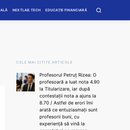
OALĂ
NEXTLAB.TECH
EDUCAȚIE FINANCIARĂ
CELE MAI CITITE ARTICOLE
Profesorul Petruț Rizea: O
profesoară a luat nota 4.90
la Titularizare, iar după
contestații nota a ajuns la
8.70 / Astfel de erori îmi
arată ce entuziasmați sunt
profesorii buni, cu
experiență să vină la