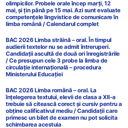
olimpicilor. Probele orale încep marți, 12
mai, și țin până pe 15 mai. Azi sunt evaluate
competențele lingvistice de comunicare în
limba română / Calendarul complet
BAC 2026 Limba străină – oral. În timpul
audierii textelor nu se admit întreruperi.
Candidații ascultă de două ori înregistrările
/ Ce presupun cele 3 probe la limba de
circulație internațională – procedura
Ministerului Educației
BAC 2026 Limba română – oral. La
înțelegerea textului, elevii de clasa a XII-a
trebuie să citească corect și cursiv pentru a
obține calificativul mediu / Candidații care
primesc un bilet de examen nu pot solicita
schimbarea acestuia