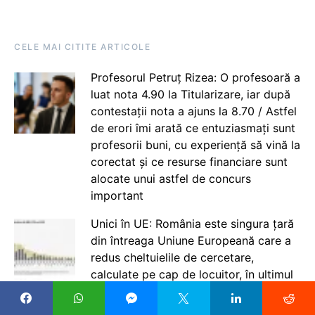
CELE MAI CITITE ARTICOLE
Profesorul Petruț Rizea: O profesoară a
luat nota 4.90 la Titularizare, iar după
contestații nota a ajuns la 8.70 / Astfel
de erori îmi arată ce entuziasmați sunt
profesorii buni, cu experiență să vină la
corectat și ce resurse financiare sunt
alocate unui astfel de concurs
important
Unici în UE: România este singura țară
din întreaga Uniune Europeană care a
redus cheltuielile de cercetare,
calculate pe cap de locuitor, în ultimul
deceniu. Între 2015-2025, spațiul
comunitar a crescut masiv cheltuielile