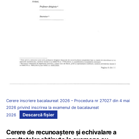
Cerere inscriere bacalaureat 2026 – Procedura nr 27027 din 4 mai
2026 privind inscrirea la examenul de bacalaureat
Descarcă fișier
2026
Cerere de recunoaștere și echivalare a