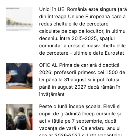
Unici în UE: România este singura țară
din întreaga Uniune Europeană care a
redus cheltuielile de cercetare,
calculate pe cap de locuitor, în ultimul
deceniu. Între 2015-2025, spațiul
comunitar a crescut masiv cheltuielile
de cercetare - ultimele date Eurostat
OFICIAL Prima de carieră didactică
2026: profesorii primesc cei 1.500 de
lei până la 31 august și îi pot folosi
până în august 2027 dacă rămân în
învățământ
Peste o lună începe școala. Elevii și
copiii de grădiniță încep cursurile și
activitățile pe 7 septembrie, după
vacanța de vară / Calendarul anului
școlar 2026-2027 și lista vacanțelor