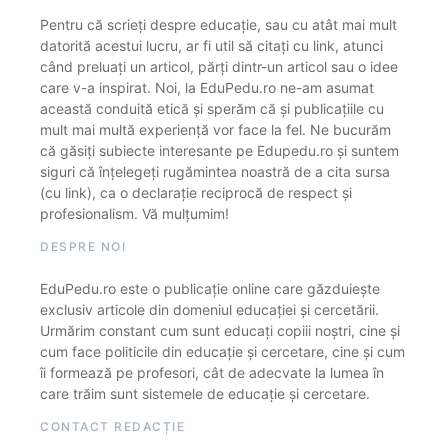
Pentru că scrieți despre educație, sau cu atât mai mult
datorită acestui lucru, ar fi util să citați cu link, atunci
când preluați un articol, părți dintr-un articol sau o idee
care v-a inspirat. Noi, la EduPedu.ro ne-am asumat
această conduită etică și sperăm că și publicațiile cu
mult mai multă experiență vor face la fel. Ne bucurăm
că găsiți subiecte interesante pe Edupedu.ro și suntem
siguri că înțelegeți rugămintea noastră de a cita sursa
(cu link), ca o declarație reciprocă de respect și
profesionalism. Vă mulțumim!
DESPRE NOI
EduPedu.ro este o publicație online care găzduiește
exclusiv articole din domeniul educației și cercetării.
Urmărim constant cum sunt educați copiii noștri, cine și
cum face politicile din educație și cercetare, cine și cum
îi formează pe profesori, cât de adecvate la lumea în
care trăim sunt sistemele de educație și cercetare.
CONTACT REDACȚIE