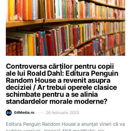
Controversa cărților pentru copii
ale lui Roald Dahl: Editura Penguin
Random House a revenit asupra
deciziei / Ar trebui operele clasice
schimbate pentru a se alinia
standardelor morale moderne?
26 februarie 2023
G4Media.ro
Editura Penguin Random House a anunțat vineri că va
publica versiuni „clasice”, fără modificări, ale