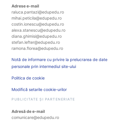
Adrese e-mail
raluca.pantazi@edupedu.ro
mihai.peticila@edupedu.ro
costin.ionescu@edupedu.ro
alexa.stanescu@edupedu.ro
diana.ghimisi@edupedu.ro
stefan.lefter@edupedu.ro
ramona.florea@edupedu.ro
Notă de informare cu privire la prelucrarea de date
personale prin intermediul site-ului
Politica de cookie
Modifică setarile cookie-urilor
PUBLICITATE ȘI PARTENERIATE
Adresă de e-mail
comunicare@edupedu.ro