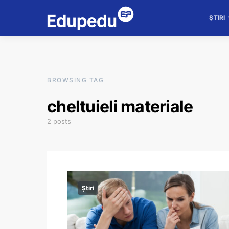
ȘTIRI
BROWSING TAG
cheltuieli materiale
2 posts
Știri