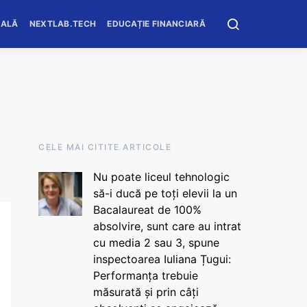
OALĂ
NEXTLAB.TECH
EDUCAȚIE FINANCIARĂ
CELE MAI CITITE ARTICOLE
Nu poate liceul tehnologic
să-i ducă pe toți elevii la un
Bacalaureat de 100%
absolvire, sunt care au intrat
cu media 2 sau 3, spune
inspectoarea Iuliana Țugui:
Performanța trebuie
măsurată și prin câți