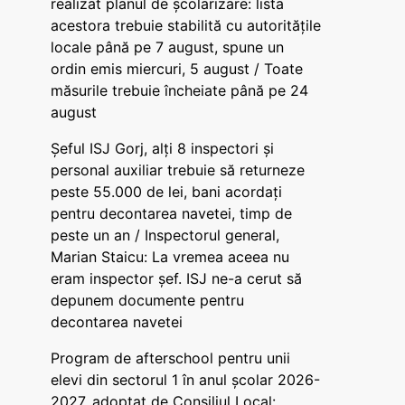
realizat planul de școlarizare: lista
acestora trebuie stabilită cu autoritățile
locale până pe 7 august, spune un
ordin emis miercuri, 5 august / Toate
măsurile trebuie încheiate până pe 24
august
Șeful ISJ Gorj, alți 8 inspectori și
personal auxiliar trebuie să returneze
peste 55.000 de lei, bani acordați
pentru decontarea navetei, timp de
peste un an / Inspectorul general,
Marian Staicu: La vremea aceea nu
eram inspector șef. ISJ ne-a cerut să
depunem documente pentru
decontarea navetei
Program de afterschool pentru unii
elevi din sectorul 1 în anul școlar 2026-
2027, adoptat de Consiliul Local: