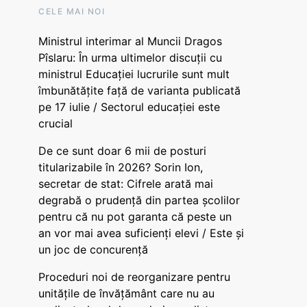
CELE MAI NOI
Ministrul interimar al Muncii Dragos
Pîslaru: În urma ultimelor discuții cu
ministrul Educației lucrurile sunt mult
îmbunătățite față de varianta publicată
pe 17 iulie / Sectorul educației este
crucial
De ce sunt doar 6 mii de posturi
titularizabile în 2026? Sorin Ion,
secretar de stat: Cifrele arată mai
degrabă o prudență din partea școlilor
pentru că nu pot garanta că peste un
an vor mai avea suficienți elevi / Este și
un joc de concurență
Proceduri noi de reorganizare pentru
unitățile de învățământ care nu au