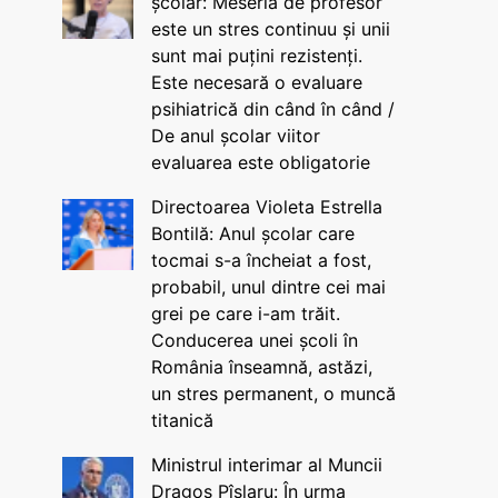
școlar: Meseria de profesor
este un stres continuu și unii
sunt mai puțini rezistenți.
Este necesară o evaluare
psihiatrică din când în când /
De anul școlar viitor
evaluarea este obligatorie
Directoarea Violeta Estrella
Bontilă: Anul școlar care
tocmai s-a încheiat a fost,
probabil, unul dintre cei mai
grei pe care i-am trăit.
Conducerea unei școli în
România înseamnă, astăzi,
un stres permanent, o muncă
titanică
Ministrul interimar al Muncii
Dragos Pîslaru: În urma