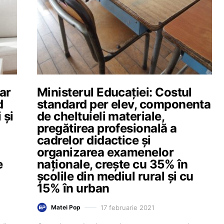
ar
Ministerul Educației: Costul
d
standard per elev, componenta
 și
de cheltuieli materiale,
pregătirea profesională a
cadrelor didactice și
organizarea examenelor
e
naționale, crește cu 35% în
școlile din mediul rural și cu
15% în urban
17 februarie 2021
Matei Pop