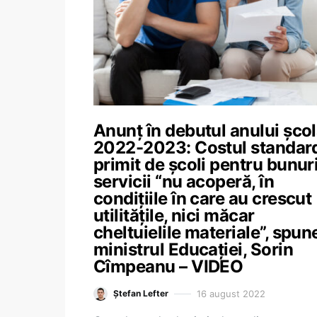
Anunț în debutul anului școl
2022-2023: Costul standar
primit de școli pentru bunuri
servicii “nu acoperă, în
condițiile în care au crescut
utilitățile, nici măcar
cheltuielile materiale”, spun
ministrul Educației, Sorin
Cîmpeanu – VIDEO
16 august 2022
Ștefan Lefter