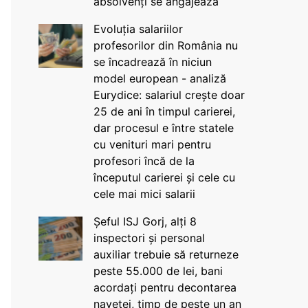
absolvenți se angajează
Evoluția salariilor
profesorilor din România nu
se încadrează în niciun
model european - analiză
Eurydice: salariul crește doar
25 de ani în timpul carierei,
dar procesul e între statele
cu venituri mari pentru
profesori încă de la
începutul carierei și cele cu
cele mai mici salarii
Șeful ISJ Gorj, alți 8
inspectori și personal
auxiliar trebuie să returneze
peste 55.000 de lei, bani
acordați pentru decontarea
navetei, timp de peste un an