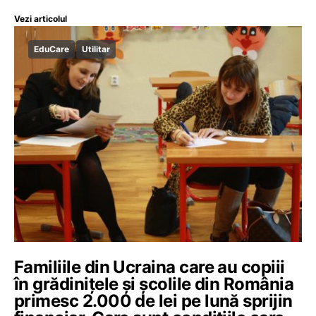
Vezi articolul
EduCare
Utilitar
Familiile din Ucraina care au copiii
în grădinițele și școlile din România
primesc 2.000 de lei pe lună sprijin