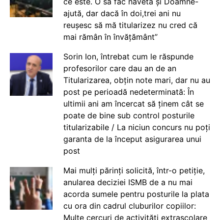
ce este. O să fac naveta și Doamne-
ajută, dar dacă în doi,trei ani nu
reușesc să mă titularizez nu cred că
mai rămân în învățământ”
Sorin Ion, întrebat cum le răspunde
profesorilor care dau an de an
Titularizarea, obțin note mari, dar nu au
post pe perioadă nedeterminată: În
ultimii ani am încercat să ținem cât se
poate de bine sub control posturile
titularizabile / La niciun concurs nu poți
garanta de la început asigurarea unui
post
Mai mulți părinți solicită, într-o petiție,
anularea deciziei ISMB de a nu mai
acorda sumele pentru posturile la plata
cu ora din cadrul cluburilor copiilor:
Multe cercuri de activități extrașcolare