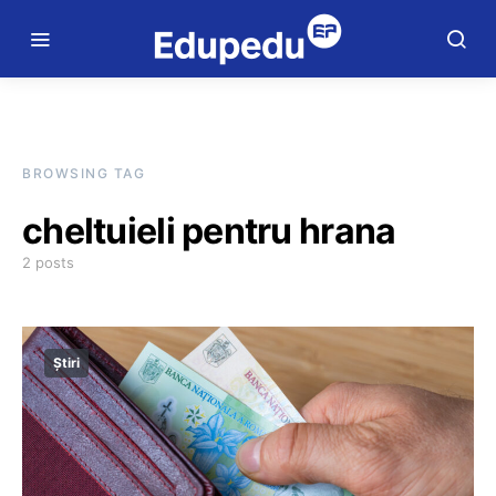
BROWSING TAG
cheltuieli pentru hrana
2 posts
Știri