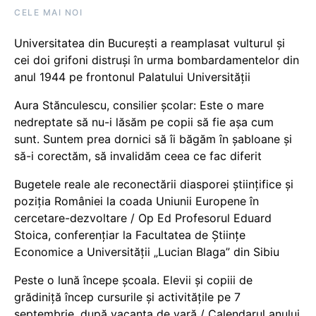
CELE MAI NOI
Universitatea din București a reamplasat vulturul și
cei doi grifoni distruși în urma bombardamentelor din
anul 1944 pe frontonul Palatului Universității
Aura Stănculescu, consilier școlar: Este o mare
nedreptate să nu-i lăsăm pe copii să fie așa cum
sunt. Suntem prea dornici să îi băgăm în șabloane și
să-i corectăm, să invalidăm ceea ce fac diferit
Bugetele reale ale reconectării diasporei științifice și
poziția României la coada Uniunii Europene în
cercetare-dezvoltare / Op Ed Profesorul Eduard
Stoica, conferențiar la Facultatea de Științe
Economice a Universității „Lucian Blaga” din Sibiu
Peste o lună începe școala. Elevii și copiii de
grădiniță încep cursurile și activitățile pe 7
septembrie, după vacanța de vară / Calendarul anului