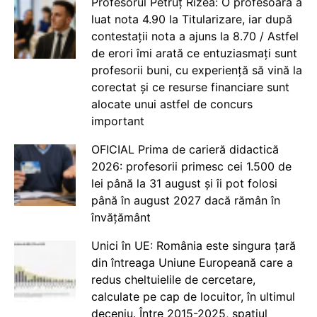
Profesorul Petruț Rizea: O profesoară a
luat nota 4.90 la Titularizare, iar după
contestații nota a ajuns la 8.70 / Astfel
de erori îmi arată ce entuziasmați sunt
profesorii buni, cu experiență să vină la
corectat și ce resurse financiare sunt
alocate unui astfel de concurs
important
OFICIAL Prima de carieră didactică
2026: profesorii primesc cei 1.500 de
lei până la 31 august și îi pot folosi
până în august 2027 dacă rămân în
învățământ
Unici în UE: România este singura țară
din întreaga Uniune Europeană care a
redus cheltuielile de cercetare,
calculate pe cap de locuitor, în ultimul
deceniu. Între 2015-2025, spațiul