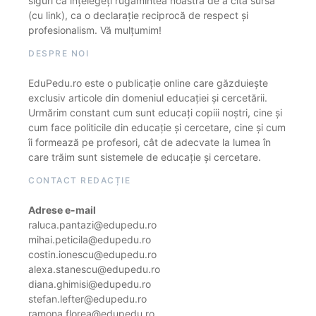
siguri că înțelegeți rugămintea noastră de a cita sursa
(cu link), ca o declarație reciprocă de respect și
profesionalism. Vă mulțumim!
DESPRE NOI
EduPedu.ro este o publicație online care găzduiește
exclusiv articole din domeniul educației și cercetării.
Urmărim constant cum sunt educați copiii noștri, cine și
cum face politicile din educație și cercetare, cine și cum
îi formează pe profesori, cât de adecvate la lumea în
care trăim sunt sistemele de educație și cercetare.
CONTACT REDACȚIE
Adrese e-mail
raluca.pantazi@edupedu.ro
mihai.peticila@edupedu.ro
costin.ionescu@edupedu.ro
alexa.stanescu@edupedu.ro
diana.ghimisi@edupedu.ro
stefan.lefter@edupedu.ro
ramona.florea@edupedu.ro