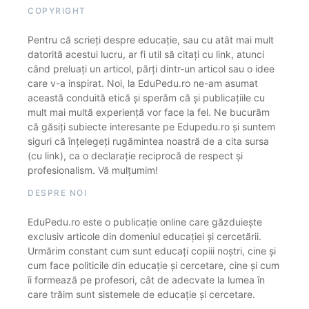
COPYRIGHT
Pentru că scrieți despre educație, sau cu atât mai mult
datorită acestui lucru, ar fi util să citați cu link, atunci
când preluați un articol, părți dintr-un articol sau o idee
care v-a inspirat. Noi, la EduPedu.ro ne-am asumat
această conduită etică și sperăm că și publicațiile cu
mult mai multă experiență vor face la fel. Ne bucurăm
că găsiți subiecte interesante pe Edupedu.ro și suntem
siguri că înțelegeți rugămintea noastră de a cita sursa
(cu link), ca o declarație reciprocă de respect și
profesionalism. Vă mulțumim!
DESPRE NOI
EduPedu.ro este o publicație online care găzduiește
exclusiv articole din domeniul educației și cercetării.
Urmărim constant cum sunt educați copiii noștri, cine și
cum face politicile din educație și cercetare, cine și cum
îi formează pe profesori, cât de adecvate la lumea în
care trăim sunt sistemele de educație și cercetare.