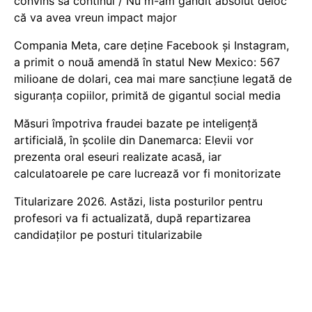
convins să continui / Nu m-am gândit absolut deloc
că va avea vreun impact major
Compania Meta, care deține Facebook și Instagram,
a primit o nouă amendă în statul New Mexico: 567
milioane de dolari, cea mai mare sancțiune legată de
siguranța copiilor, primită de gigantul social media
Măsuri împotriva fraudei bazate pe inteligență
artificială, în școlile din Danemarca: Elevii vor
prezenta oral eseuri realizate acasă, iar
calculatoarele pe care lucrează vor fi monitorizate
Titularizare 2026. Astăzi, lista posturilor pentru
profesori va fi actualizată, după repartizarea
candidaților pe posturi titularizabile