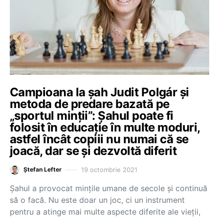
Campioana la șah Judit Polgár și
metoda de predare bazată pe
„sportul minții”: Șahul poate fi
folosit în educație în multe moduri,
astfel încât copiii nu numai că se
joacă, dar se și dezvoltă diferit
19 octombrie 2021
Ștefan Lefter
Șahul a provocat mințile umane de secole și continuă
să o facă. Nu este doar un joc, ci un instrument
pentru a atinge mai multe aspecte diferite ale vieții,