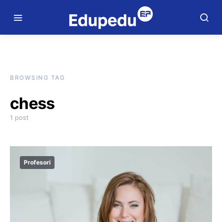
BROWSING TAG
chess
1 post
Profesori