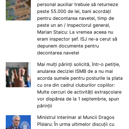
personal auxiliar trebuie să returneze
peste 55.000 de lei, bani acordați
pentru decontarea navetei, timp de
peste un an / Inspectorul general,
Marian Staicu: La vremea aceea nu
eram inspector șef. ISJ ne-a cerut să
depunem documente pentru
decontarea navetei
Mai mulți părinți solicită, într-o petiție,
anularea deciziei ISMB de a nu mai
acorda sumele pentru posturile la plata
cu ora din cadrul cluburilor copiilor:
Multe cercuri de activități extrașcolare
vor dispărea de la 1 septembrie, spun
părinții
Ministrul interimar al Muncii Dragos
Pîslaru: În urma ultimelor discuții cu