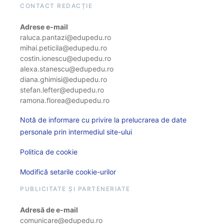
CONTACT REDACȚIE
Adrese e-mail
raluca.pantazi@edupedu.ro
mihai.peticila@edupedu.ro
costin.ionescu@edupedu.ro
alexa.stanescu@edupedu.ro
diana.ghimisi@edupedu.ro
stefan.lefter@edupedu.ro
ramona.florea@edupedu.ro
Notă de informare cu privire la prelucrarea de date
personale prin intermediul site-ului
Politica de cookie
Modifică setarile cookie-urilor
PUBLICITATE ȘI PARTENERIATE
Adresă de e-mail
comunicare@edupedu.ro