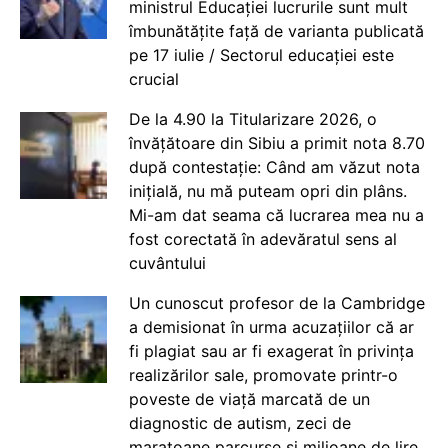
ministrul Educației lucrurile sunt mult
îmbunătățite față de varianta publicată
pe 17 iulie / Sectorul educației este
crucial
De la 4.90 la Titularizare 2026, o
învățătoare din Sibiu a primit nota 8.70
după contestație: Când am văzut nota
inițială, nu mă puteam opri din plâns.
Mi-am dat seama că lucrarea mea nu a
fost corectată în adevăratul sens al
cuvântului
Un cunoscut profesor de la Cambridge
a demisionat în urma acuzațiilor că ar
fi plagiat sau ar fi exagerat în privința
realizărilor sale, promovate printr-o
poveste de viață marcată de un
diagnostic de autism, zeci de
maratoane parcurse și milioane de lire