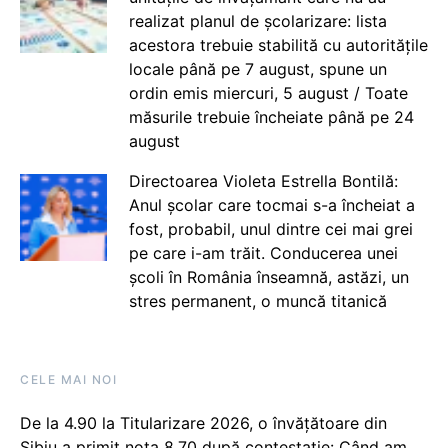
realizat planul de școlarizare: lista
acestora trebuie stabilită cu autoritățile
locale până pe 7 august, spune un
ordin emis miercuri, 5 august / Toate
măsurile trebuie încheiate până pe 24
august
Directoarea Violeta Estrella Bontilă:
Anul școlar care tocmai s-a încheiat a
fost, probabil, unul dintre cei mai grei
pe care i-am trăit. Conducerea unei
școli în România înseamnă, astăzi, un
stres permanent, o muncă titanică
CELE MAI NOI
De la 4.90 la Titularizare 2026, o învățătoare din
Sibiu a primit nota 8.70 după contestație: Când am