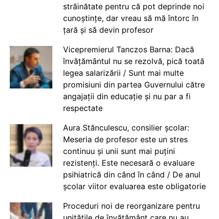
străinătate pentru că pot deprinde noi
cunoștințe, dar vreau să mă întorc în
țară și să devin profesor
Vicepremierul Tanczos Barna: Dacă
învățământul nu se rezolvă, pică toată
legea salarizării / Sunt mai multe
promisiuni din partea Guvernului către
angajații din educație și nu par a fi
respectate
Aura Stănculescu, consilier școlar:
Meseria de profesor este un stres
continuu și unii sunt mai puțini
rezistenți. Este necesară o evaluare
psihiatrică din când în când / De anul
școlar viitor evaluarea este obligatorie
Proceduri noi de reorganizare pentru
unitățile de învățământ care nu au