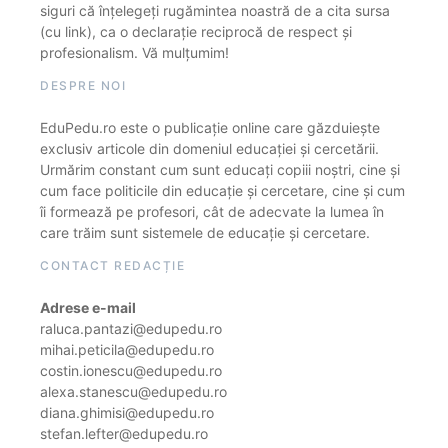
siguri că înțelegeți rugămintea noastră de a cita sursa
(cu link), ca o declarație reciprocă de respect și
profesionalism. Vă mulțumim!
DESPRE NOI
EduPedu.ro este o publicație online care găzduiește
exclusiv articole din domeniul educației și cercetării.
Urmărim constant cum sunt educați copiii noștri, cine și
cum face politicile din educație și cercetare, cine și cum
îi formează pe profesori, cât de adecvate la lumea în
care trăim sunt sistemele de educație și cercetare.
CONTACT REDACȚIE
Adrese e-mail
raluca.pantazi@edupedu.ro
mihai.peticila@edupedu.ro
costin.ionescu@edupedu.ro
alexa.stanescu@edupedu.ro
diana.ghimisi@edupedu.ro
stefan.lefter@edupedu.ro