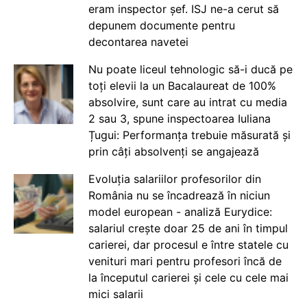
eram inspector șef. ISJ ne-a cerut să
depunem documente pentru
decontarea navetei
Nu poate liceul tehnologic să-i ducă pe
toți elevii la un Bacalaureat de 100%
absolvire, sunt care au intrat cu media
2 sau 3, spune inspectoarea Iuliana
Țugui: Performanța trebuie măsurată și
prin câți absolvenți se angajează
Evoluția salariilor profesorilor din
România nu se încadrează în niciun
model european - analiză Eurydice:
salariul crește doar 25 de ani în timpul
carierei, dar procesul e între statele cu
venituri mari pentru profesori încă de
la începutul carierei și cele cu cele mai
mici salarii