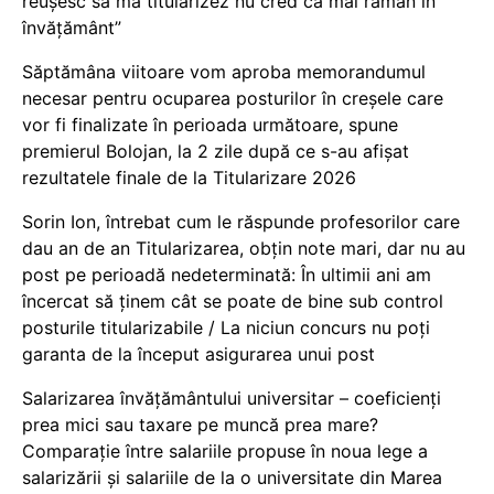
reușesc să mă titularizez nu cred că mai rămân în
învățământ”
Săptămâna viitoare vom aproba memorandumul
necesar pentru ocuparea posturilor în creșele care
vor fi finalizate în perioada următoare, spune
premierul Bolojan, la 2 zile după ce s-au afișat
rezultatele finale de la Titularizare 2026
Sorin Ion, întrebat cum le răspunde profesorilor care
dau an de an Titularizarea, obțin note mari, dar nu au
post pe perioadă nedeterminată: În ultimii ani am
încercat să ținem cât se poate de bine sub control
posturile titularizabile / La niciun concurs nu poți
garanta de la început asigurarea unui post
Salarizarea învățământului universitar – coeficienți
prea mici sau taxare pe muncă prea mare?
Comparație între salariile propuse în noua lege a
salarizării și salariile de la o universitate din Marea