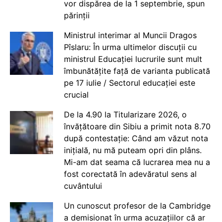
vor dispărea de la 1 septembrie, spun
părinții
Ministrul interimar al Muncii Dragos
Pîslaru: În urma ultimelor discuții cu
ministrul Educației lucrurile sunt mult
îmbunătățite față de varianta publicată
pe 17 iulie / Sectorul educației este
crucial
De la 4.90 la Titularizare 2026, o
învățătoare din Sibiu a primit nota 8.70
după contestație: Când am văzut nota
inițială, nu mă puteam opri din plâns.
Mi-am dat seama că lucrarea mea nu a
fost corectată în adevăratul sens al
cuvântului
Un cunoscut profesor de la Cambridge
a demisionat în urma acuzațiilor că ar