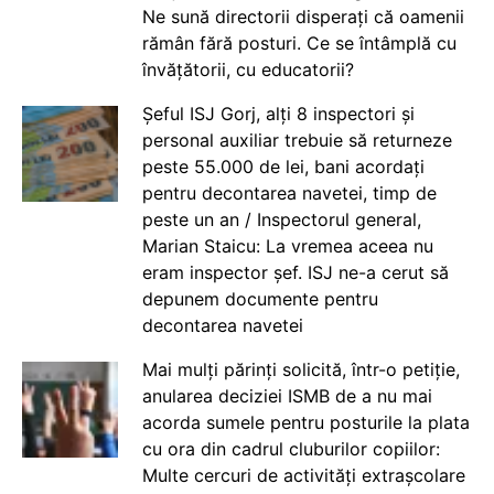
Ne sună directorii disperați că oamenii
rămân fără posturi. Ce se întâmplă cu
învățătorii, cu educatorii?
Șeful ISJ Gorj, alți 8 inspectori și
personal auxiliar trebuie să returneze
peste 55.000 de lei, bani acordați
pentru decontarea navetei, timp de
peste un an / Inspectorul general,
Marian Staicu: La vremea aceea nu
eram inspector șef. ISJ ne-a cerut să
depunem documente pentru
decontarea navetei
Mai mulți părinți solicită, într-o petiție,
anularea deciziei ISMB de a nu mai
acorda sumele pentru posturile la plata
cu ora din cadrul cluburilor copiilor:
Multe cercuri de activități extrașcolare