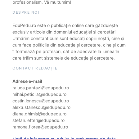
profesionalism. Vă mulțumim!
DESPRE NOI
EduPedu.ro este o publicație online care găzduiește
exclusiv articole din domeniul educației și cercetării.
Urmărim constant cum sunt educați copiii noștri, cine și
cum face politicile din educație și cercetare, cine și cum
îi formează pe profesori, cât de adecvate la lumea în
care trăim sunt sistemele de educație și cercetare.
CONTACT REDACȚIE
Adrese e-mail
raluca.pantazi@edupedu.ro
mihai.peticila@edupedu.ro
costin.ionescu@edupedu.ro
alexa.stanescu@edupedu.ro
diana.ghimisi@edupedu.ro
stefan.lefter@edupedu.ro
ramona.florea@edupedu.ro
Notă de informare cu privire la prelucrarea de date