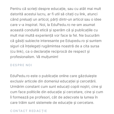
Pentru că scrieți despre educație, sau cu atât mai mult
datorită acestui lucru, ar fi util să citați cu link, atunci
când preluați un articol, părți dintr-un articol sau o idee
care v-a inspirat. Noi, la EduPedu.ro ne-am asumat
această conduită etică și sperăm că și publicațiile cu
mult mai multă experiență vor face la fel. Ne bucurăm
că găsiți subiecte interesante pe Edupedu.ro și suntem
siguri că înțelegeți rugămintea noastră de a cita sursa
(cu link), ca o declarație reciprocă de respect și
profesionalism. Vă mulțumim!
DESPRE NOI
EduPedu.ro este o publicație online care găzduiește
exclusiv articole din domeniul educației și cercetării.
Urmărim constant cum sunt educați copiii noștri, cine și
cum face politicile din educație și cercetare, cine și cum
îi formează pe profesori, cât de adecvate la lumea în
care trăim sunt sistemele de educație și cercetare.
CONTACT REDACȚIE