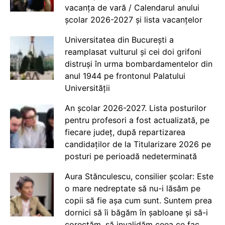
vacanța de vară / Calendarul anului
școlar 2026-2027 și lista vacanțelor
Universitatea din București a
reamplasat vulturul și cei doi grifoni
distruși în urma bombardamentelor din
anul 1944 pe frontonul Palatului
Universității
An școlar 2026-2027. Lista posturilor
pentru profesori a fost actualizată, pe
fiecare județ, după repartizarea
candidaților de la Titularizare 2026 pe
posturi pe perioadă nedeterminată
Aura Stănculescu, consilier școlar: Este
o mare nedreptate să nu-i lăsăm pe
copii să fie așa cum sunt. Suntem prea
dornici să îi băgăm în șabloane și să-i
corectăm, să invalidăm ceea ce fac