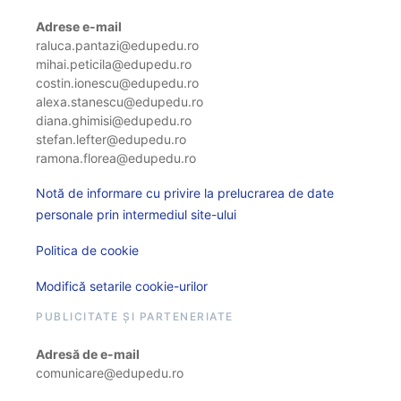
Adrese e-mail
raluca.pantazi@edupedu.ro
mihai.peticila@edupedu.ro
costin.ionescu@edupedu.ro
alexa.stanescu@edupedu.ro
diana.ghimisi@edupedu.ro
stefan.lefter@edupedu.ro
ramona.florea@edupedu.ro
Notă de informare cu privire la prelucrarea de date
personale prin intermediul site-ului
Politica de cookie
Modifică setarile cookie-urilor
PUBLICITATE ȘI PARTENERIATE
Adresă de e-mail
comunicare@edupedu.ro