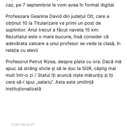
caz, pe 7 septembrie le vom avea în format digital
Profesoara Geanina David din județul Olt, care a
obținut 10 la Titularizare va primi un post de
suplinitor. Anul trecut a făcut naveta 15 km:
Rezultatul este o mare bucurie, însă consider că
adevărata valoare a unui profesor se vede la clasă, în
relația cu elevii
Profesorul Petruț Rizea, despre plata cu ora: Dacă mă
apuc să strâng sticle și să le duc la SGR, câștig mai
mult într-o zi / Statul îți aruncă niște mărunțiș și îți
cere să-i spui „salariu”. Asta este umilință
instituționalizată
COPYRIGHT