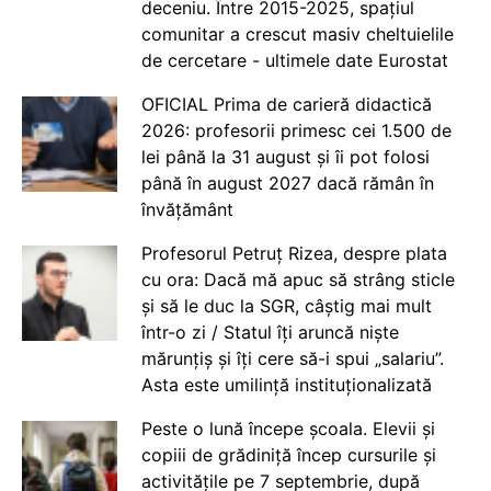
deceniu. Între 2015-2025, spațiul
comunitar a crescut masiv cheltuielile
de cercetare - ultimele date Eurostat
OFICIAL Prima de carieră didactică
2026: profesorii primesc cei 1.500 de
lei până la 31 august și îi pot folosi
până în august 2027 dacă rămân în
învățământ
Profesorul Petruț Rizea, despre plata
cu ora: Dacă mă apuc să strâng sticle
și să le duc la SGR, câștig mai mult
într-o zi / Statul îți aruncă niște
mărunțiș și îți cere să-i spui „salariu”.
Asta este umilință instituționalizată
Peste o lună începe școala. Elevii și
copiii de grădiniță încep cursurile și
activitățile pe 7 septembrie, după