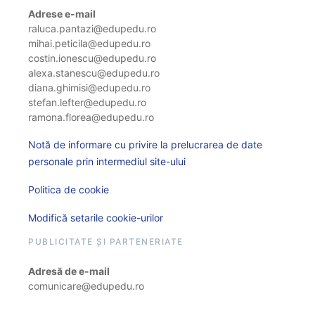
Adrese e-mail
raluca.pantazi@edupedu.ro
mihai.peticila@edupedu.ro
costin.ionescu@edupedu.ro
alexa.stanescu@edupedu.ro
diana.ghimisi@edupedu.ro
stefan.lefter@edupedu.ro
ramona.florea@edupedu.ro
Notă de informare cu privire la prelucrarea de date
personale prin intermediul site-ului
Politica de cookie
Modifică setarile cookie-urilor
PUBLICITATE ȘI PARTENERIATE
Adresă de e-mail
comunicare@edupedu.ro