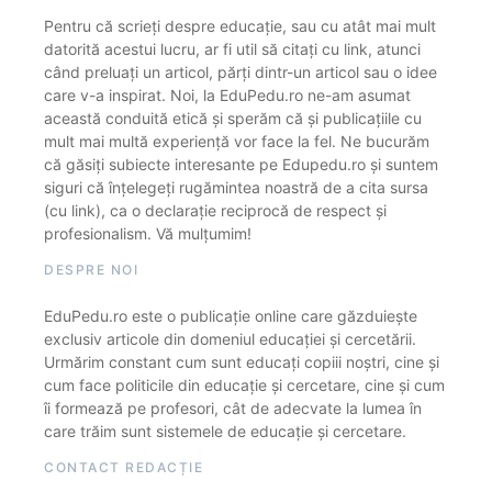
Pentru că scrieți despre educație, sau cu atât mai mult
datorită acestui lucru, ar fi util să citați cu link, atunci
când preluați un articol, părți dintr-un articol sau o idee
care v-a inspirat. Noi, la EduPedu.ro ne-am asumat
această conduită etică și sperăm că și publicațiile cu
mult mai multă experiență vor face la fel. Ne bucurăm
că găsiți subiecte interesante pe Edupedu.ro și suntem
siguri că înțelegeți rugămintea noastră de a cita sursa
(cu link), ca o declarație reciprocă de respect și
profesionalism. Vă mulțumim!
DESPRE NOI
EduPedu.ro este o publicație online care găzduiește
exclusiv articole din domeniul educației și cercetării.
Urmărim constant cum sunt educați copiii noștri, cine și
cum face politicile din educație și cercetare, cine și cum
îi formează pe profesori, cât de adecvate la lumea în
care trăim sunt sistemele de educație și cercetare.
CONTACT REDACȚIE