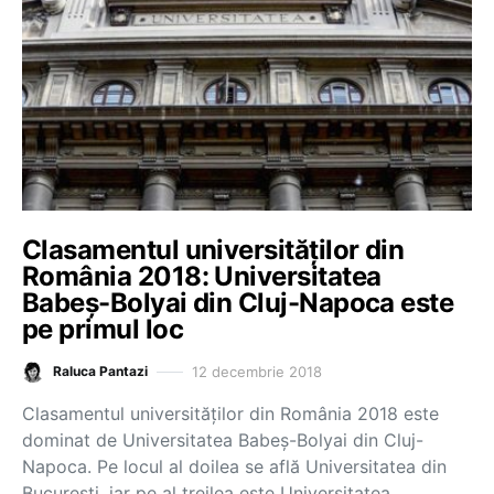
Clasamentul universităților din
România 2018: Universitatea
Babeș-Bolyai din Cluj-Napoca este
pe primul loc
12 decembrie 2018
Raluca Pantazi
Clasamentul universităților din România 2018 este
dominat de Universitatea Babeș-Bolyai din Cluj-
Napoca. Pe locul al doilea se află Universitatea din
București, iar pe al treilea este Universitatea