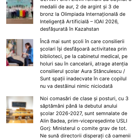
medalii de aur, 2 de argint și 3 de
bronz la Olimpiada Internațională de
Inteligență Artificială – IOAI 2026,
desfășurată în Kazahstan
Încă mai sunt școli în care consilierii
școlari își desfășoară activitatea prin
biblioteci, pe la cabinetul medical, pe
holuri sau în cancelarii, atrage atenția
consilierul școlar Aura Stănculescu /
Sunt spații inadecvate în care copilul
nu va destăinui nimic niciodată
Noi comasări de clase și posturi, cu 3
săptămâni până la debutul anului
școlar 2026-2027, sunt semnalate de
Alin Badea, prim-vicepreședinte USLI
Gorj: Ministerul o comite grav de tot.
Ne sună directorii disperați că oamenii