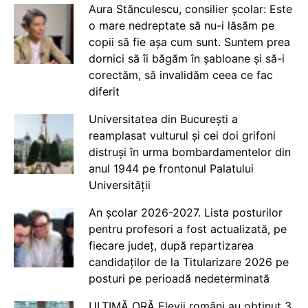
Aura Stănculescu, consilier școlar: Este
o mare nedreptate să nu-i lăsăm pe
copii să fie așa cum sunt. Suntem prea
dornici să îi băgăm în șabloane și să-i
corectăm, să invalidăm ceea ce fac
diferit
Universitatea din București a
reamplasat vulturul și cei doi grifoni
distruși în urma bombardamentelor din
anul 1944 pe frontonul Palatului
Universității
An școlar 2026-2027. Lista posturilor
pentru profesori a fost actualizată, pe
fiecare județ, după repartizarea
candidaților de la Titularizare 2026 pe
posturi pe perioadă nedeterminată
ULTIMĂ ORĂ Elevii români au obținut 3