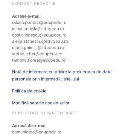
CONTACT REDACȚIE
Adrese e-mail
raluca.pantazi@edupedu.ro
mihai.peticila@edupedu.ro
costin.ionescu@edupedu.ro
alexa.stanescu@edupedu.ro
diana.ghimisi@edupedu.ro
stefan.lefter@edupedu.ro
ramona.florea@edupedu.ro
Notă de informare cu privire la prelucrarea de date
personale prin intermediul site-ului
Politica de cookie
Modifică setarile cookie-urilor
PUBLICITATE ȘI PARTENERIATE
Adresă de e-mail
comunicare@edupedu.ro