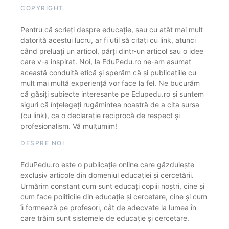
COPYRIGHT
Pentru că scrieți despre educație, sau cu atât mai mult
datorită acestui lucru, ar fi util să citați cu link, atunci
când preluați un articol, părți dintr-un articol sau o idee
care v-a inspirat. Noi, la EduPedu.ro ne-am asumat
această conduită etică și sperăm că și publicațiile cu
mult mai multă experiență vor face la fel. Ne bucurăm
că găsiți subiecte interesante pe Edupedu.ro și suntem
siguri că înțelegeți rugămintea noastră de a cita sursa
(cu link), ca o declarație reciprocă de respect și
profesionalism. Vă mulțumim!
DESPRE NOI
EduPedu.ro este o publicație online care găzduiește
exclusiv articole din domeniul educației și cercetării.
Urmărim constant cum sunt educați copiii noștri, cine și
cum face politicile din educație și cercetare, cine și cum
îi formează pe profesori, cât de adecvate la lumea în
care trăim sunt sistemele de educație și cercetare.