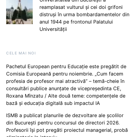
reamplasat vulturul și cei doi grifoni
distruși în urma bombardamentelor din
anul 1944 pe frontonul Palatului
Universității
CELE MAI NOI
Pachetul European pentru Educație este pregătit de
Comisia Europeană pentru noiembrie. „Cum facem
profesia de profesor mai atractivă” – temă-cheie în
consultări publice anunțate de vicepreședinta CE,
Roxana Mînzatu / Alte două teme: competențele de
bază și educația digitală sub impactul IA
ISMB a publicat planurile de dezvoltare ale școlilor
din București pentru concursul de directori 2026.
Profesorii își pot pregăti proiectul managerial, probă