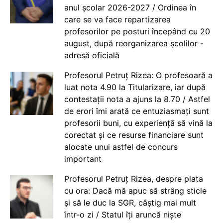
anul școlar 2026-2027 / Ordinea în
care se va face repartizarea
profesorilor pe posturi începând cu 20
august, după reorganizarea școlilor -
adresă oficială
Profesorul Petruț Rizea: O profesoară a
luat nota 4.90 la Titularizare, iar după
contestații nota a ajuns la 8.70 / Astfel
de erori îmi arată ce entuziasmați sunt
profesorii buni, cu experiență să vină la
corectat și ce resurse financiare sunt
alocate unui astfel de concurs
important
Profesorul Petruț Rizea, despre plata
cu ora: Dacă mă apuc să strâng sticle
și să le duc la SGR, câștig mai mult
într-o zi / Statul îți aruncă niște