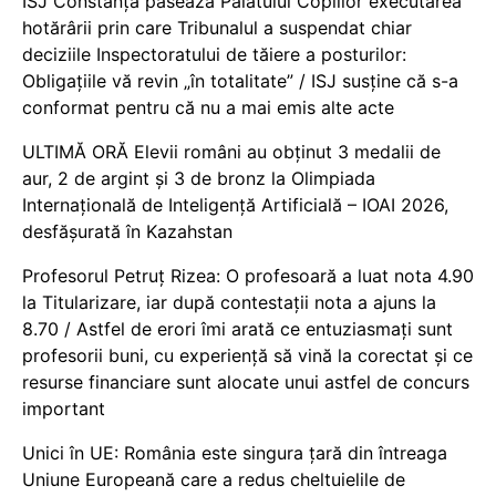
ISJ Constanța pasează Palatului Copiilor executarea
hotărârii prin care Tribunalul a suspendat chiar
deciziile Inspectoratului de tăiere a posturilor:
Obligațiile vă revin „în totalitate” / ISJ susține că s-a
conformat pentru că nu a mai emis alte acte
ULTIMĂ ORĂ Elevii români au obținut 3 medalii de
aur, 2 de argint și 3 de bronz la Olimpiada
Internațională de Inteligență Artificială – IOAI 2026,
desfășurată în Kazahstan
Profesorul Petruț Rizea: O profesoară a luat nota 4.90
la Titularizare, iar după contestații nota a ajuns la
8.70 / Astfel de erori îmi arată ce entuziasmați sunt
profesorii buni, cu experiență să vină la corectat și ce
resurse financiare sunt alocate unui astfel de concurs
important
Unici în UE: România este singura țară din întreaga
Uniune Europeană care a redus cheltuielile de