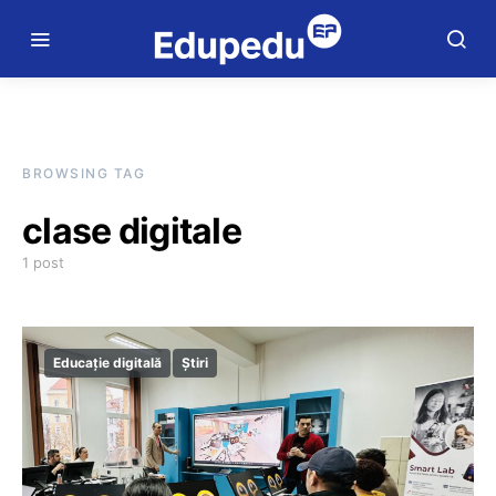
BROWSING TAG
clase digitale
1 post
Educație digitală
Știri