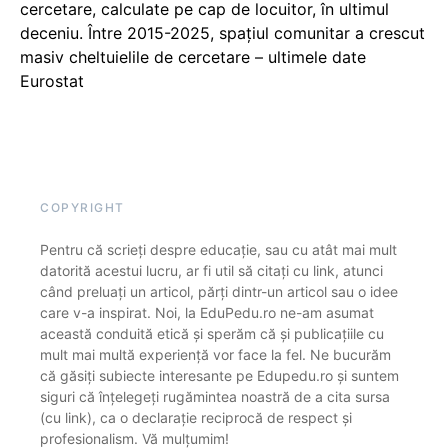
cercetare, calculate pe cap de locuitor, în ultimul
deceniu. Între 2015-2025, spațiul comunitar a crescut
masiv cheltuielile de cercetare – ultimele date
Eurostat
COPYRIGHT
Pentru că scrieți despre educație, sau cu atât mai mult
datorită acestui lucru, ar fi util să citați cu link, atunci
când preluați un articol, părți dintr-un articol sau o idee
care v-a inspirat. Noi, la EduPedu.ro ne-am asumat
această conduită etică și sperăm că și publicațiile cu
mult mai multă experiență vor face la fel. Ne bucurăm
că găsiți subiecte interesante pe Edupedu.ro și suntem
siguri că înțelegeți rugămintea noastră de a cita sursa
(cu link), ca o declarație reciprocă de respect și
profesionalism. Vă mulțumim!