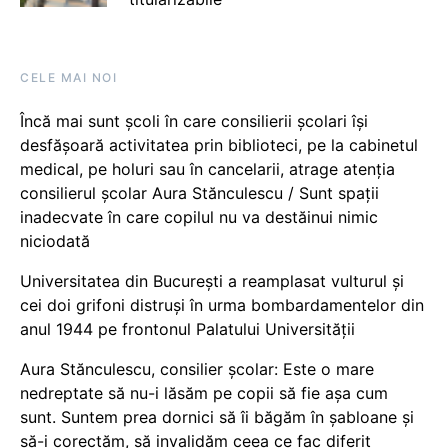
CELE MAI NOI
Încă mai sunt școli în care consilierii școlari își
desfășoară activitatea prin biblioteci, pe la cabinetul
medical, pe holuri sau în cancelarii, atrage atenția
consilierul școlar Aura Stănculescu / Sunt spații
inadecvate în care copilul nu va destăinui nimic
niciodată
Universitatea din București a reamplasat vulturul și
cei doi grifoni distruși în urma bombardamentelor din
anul 1944 pe frontonul Palatului Universității
Aura Stănculescu, consilier școlar: Este o mare
nedreptate să nu-i lăsăm pe copii să fie așa cum
sunt. Suntem prea dornici să îi băgăm în șabloane și
să-i corectăm, să invalidăm ceea ce fac diferit