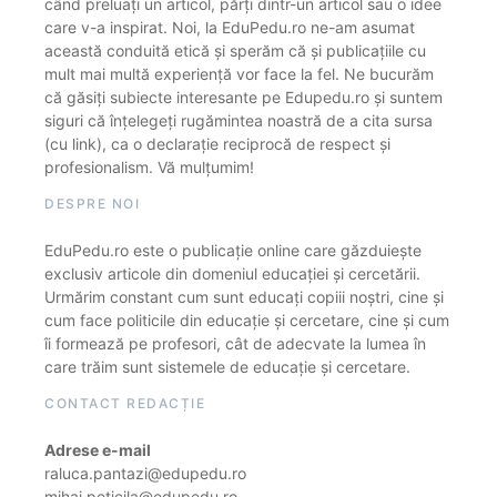
când preluați un articol, părți dintr-un articol sau o idee
care v-a inspirat. Noi, la EduPedu.ro ne-am asumat
această conduită etică și sperăm că și publicațiile cu
mult mai multă experiență vor face la fel. Ne bucurăm
că găsiți subiecte interesante pe Edupedu.ro și suntem
siguri că înțelegeți rugămintea noastră de a cita sursa
(cu link), ca o declarație reciprocă de respect și
profesionalism. Vă mulțumim!
DESPRE NOI
EduPedu.ro este o publicație online care găzduiește
exclusiv articole din domeniul educației și cercetării.
Urmărim constant cum sunt educați copiii noștri, cine și
cum face politicile din educație și cercetare, cine și cum
îi formează pe profesori, cât de adecvate la lumea în
care trăim sunt sistemele de educație și cercetare.
CONTACT REDACȚIE
Adrese e-mail
raluca.pantazi@edupedu.ro
mihai.peticila@edupedu.ro