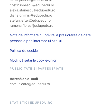
costin.ionescu@edupedu.ro
alexa.stanescu@edupedu.ro
diana.ghimisi@edupedu.ro
stefan.lefter@edupedu.ro
ramona.florea@edupedu.ro
Notă de informare cu privire la prelucrarea de date
personale prin intermediul site-ului
Politica de cookie
Modifică setarile cookie-urilor
PUBLICITATE ȘI PARTENERIATE
Adresă de e-mail
comunicare@edupedu.ro
STATISTICI EDUPEDU.RO