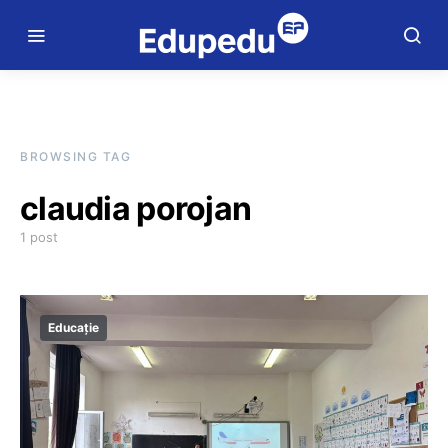
BROWSING TAG
claudia porojan
1 post
Educație