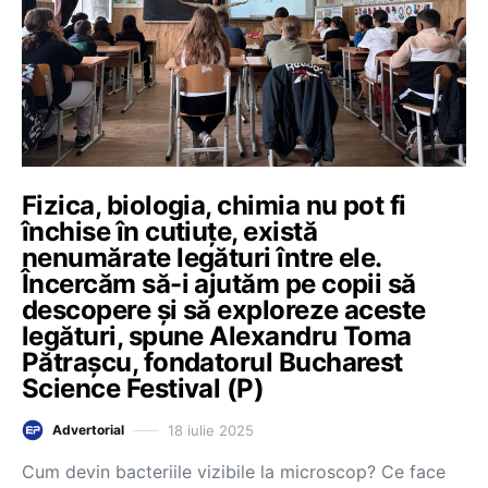
Fizica, biologia, chimia nu pot fi
închise în cutiuțe, există
nenumărate legături între ele.
Încercăm să-i ajutăm pe copii să
descopere și să exploreze aceste
legături, spune Alexandru Toma
Pătrașcu, fondatorul Bucharest
Science Festival (P)
18 iulie 2025
Advertorial
Cum devin bacteriile vizibile la microscop? Ce face