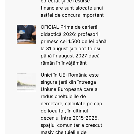
corectat și ce resurse
financiare sunt alocate unui
astfel de concurs important
OFICIAL Prima de carieră
didactică 2026: profesorii
primesc cei 1.500 de lei până
la 31 august și îi pot folosi
până în august 2027 dacă
rămân în învățământ
Unici în UE: România este
singura țară din întreaga
Uniune Europeană care a
redus cheltuielile de
cercetare, calculate pe cap
de locuitor, în ultimul
deceniu. Între 2015-2025,
spațiul comunitar a crescut
masiv cheltuielile de