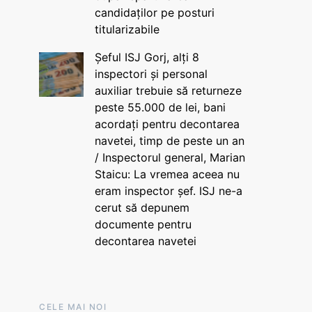
candidaților pe posturi
titularizabile
Șeful ISJ Gorj, alți 8
inspectori și personal
auxiliar trebuie să returneze
peste 55.000 de lei, bani
acordați pentru decontarea
navetei, timp de peste un an
/ Inspectorul general, Marian
Staicu: La vremea aceea nu
eram inspector șef. ISJ ne-a
cerut să depunem
documente pentru
decontarea navetei
CELE MAI NOI