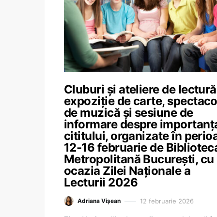
Cluburi și ateliere de lectură
expoziție de carte, spectaco
de muzică și sesiune de
informare despre importanț
cititului, organizate în peri
12-16 februarie de Bibliotec
Metropolitană București, cu
ocazia Zilei Naționale a
Lecturii 2026
12 februarie 2026
Adriana Vișean