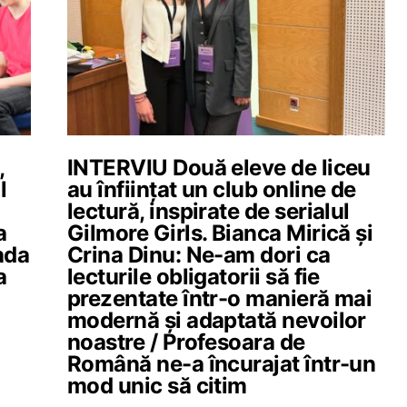
,
INTERVIU Două eleve de liceu
l
au înființat un club online de
lectură, inspirate de serialul
a
Gilmore Girls. Bianca Mirică și
oada
Crina Dinu: Ne-am dori ca
a
lecturile obligatorii să fie
prezentate într-o manieră mai
modernă și adaptată nevoilor
noastre / Profesoara de
Română ne-a încurajat într-un
mod unic să citim