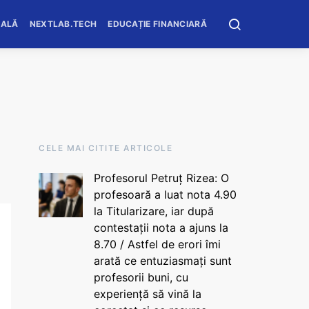
OALĂ
NEXTLAB.TECH
EDUCAȚIE FINANCIARĂ
CELE MAI CITITE ARTICOLE
Profesorul Petruț Rizea: O
profesoară a luat nota 4.90
la Titularizare, iar după
contestații nota a ajuns la
8.70 / Astfel de erori îmi
arată ce entuziasmați sunt
profesorii buni, cu
experiență să vină la