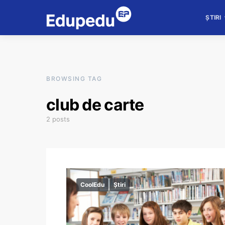
ȘTIRI
BROWSING TAG
club de carte
2 posts
CoolEdu
Știri