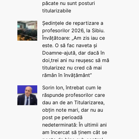
păcate nu sunt posturi
titularizabile
Ședințele de repartizare a
profesorilor 2026, la Sibiu.
Învățătoare: „Am zis iau ce
este. O să fac naveta și
Doamne-ajută, dar dacă în
doi,trei ani nu reușesc să mă
titularizez nu cred că mai
rămân în învățământ”
Sorin Ion, întrebat cum le
răspunde profesorilor care
dau an de an Titularizarea,
obțin note mari, dar nu au
post pe perioadă
nedeterminată: În ultimii ani
am încercat să ținem cât se