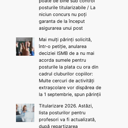
poate de bine sub control
posturile titularizabile / La
niciun concurs nu poți
garanta de la început
asigurarea unui post
Mai mulți părinți solicită,
într-o petiție, anularea
deciziei ISMB de a nu mai
acorda sumele pentru
posturile la plata cu ora din
cadrul cluburilor copiilor:
Multe cercuri de activități
extrașcolare vor dispărea de
la 1 septembrie, spun părinții
Titularizare 2026. Astăzi,
lista posturilor pentru
profesori va fi actualizată,
după repartizarea