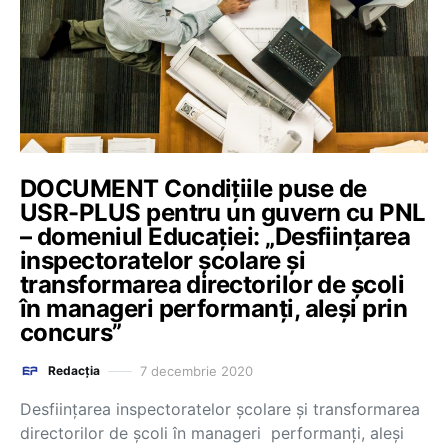
DOCUMENT Condiţiile puse de
USR-PLUS pentru un guvern cu PNL
– domeniul Educației: „Desfiinţarea
inspectoratelor şcolare şi
transformarea directorilor de şcoli
în manageri performanţi, aleşi prin
concurs”
7 decembrie 2020
Redacția
Desfiinţarea inspectoratelor şcolare şi transformarea
directorilor de şcoli în manageri performanţi, aleşi