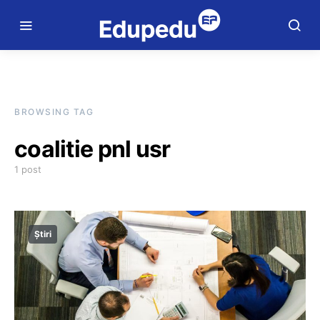
BROWSING TAG
coalitie pnl usr
1 post
Știri