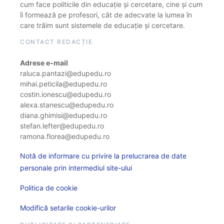
cum face politicile din educație și cercetare, cine și cum
îi formează pe profesori, cât de adecvate la lumea în
care trăim sunt sistemele de educație și cercetare.
CONTACT REDACȚIE
Adrese e-mail
raluca.pantazi@edupedu.ro
mihai.peticila@edupedu.ro
costin.ionescu@edupedu.ro
alexa.stanescu@edupedu.ro
diana.ghimisi@edupedu.ro
stefan.lefter@edupedu.ro
ramona.florea@edupedu.ro
Notă de informare cu privire la prelucrarea de date
personale prin intermediul site-ului
Politica de cookie
Modifică setarile cookie-urilor