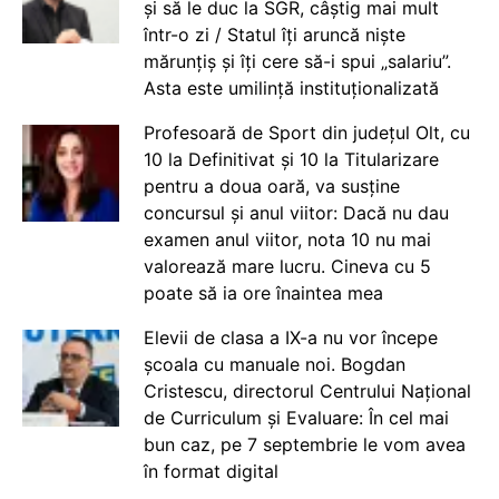
și să le duc la SGR, câștig mai mult
într-o zi / Statul îți aruncă niște
mărunțiș și îți cere să-i spui „salariu”.
Asta este umilință instituționalizată
Profesoară de Sport din județul Olt, cu
10 la Definitivat și 10 la Titularizare
pentru a doua oară, va susține
concursul și anul viitor: Dacă nu dau
examen anul viitor, nota 10 nu mai
valorează mare lucru. Cineva cu 5
poate să ia ore înaintea mea
Elevii de clasa a IX-a nu vor începe
școala cu manuale noi. Bogdan
Cristescu, directorul Centrului Național
de Curriculum și Evaluare: În cel mai
bun caz, pe 7 septembrie le vom avea
în format digital