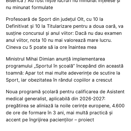
Biserică / Au fost niște lucruri nu minunat înțelese și
nu minunat formulate
Profesoară de Sport din județul Olt, cu 10 la
Definitivat și 10 la Titularizare pentru a doua oară, va
susține concursul și anul viitor: Dacă nu dau examen
anul viitor, nota 10 nu mai valorează mare lucru.
Cineva cu 5 poate să ia ore înaintea mea
Ministrul Mihai Dimian anunță implementarea
programului „Sportul în școală” începând din această
toamnă: Apar tot mai multe adeverințe de scutire la
Sport, iar obezitatea în rândul copiilor a crescut
Noua programă școlară pentru calificarea de Asistent
medical generalist, aplicabilă din 2026-2027:
pregătirea se aliniază la noile cerințe europene, 4.600
de ore de formare în 3 ani, mai multă practică și
accent pe îngrijirea pacienților – proiect