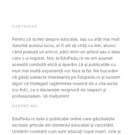
COPYRIGHT
Pentru că scrieți despre educație, sau cu atât mai mult
datorită acestui lucru, ar fi util să citați cu link, atunci
când preluați un articol, părți dintr-un articol sau o idee
care v-a inspirat. Noi, la EduPedu.ro ne-am asumat
această conduită etică și sperăm că și publicațiile cu
mult mai multă experiență vor face la fel. Ne bucurăm
că găsiți subiecte interesante pe Edupedu.ro și suntem
siguri că înțelegeți rugămintea noastră de a cita sursa
(cu link), ca o declarație reciprocă de respect și
profesionalism. Vă mulțumim!
DESPRE NOI
EduPedu.ro este o publicație online care găzduiește
exclusiv articole din domeniul educației și cercetării.
Urmărim constant cum sunt educați copiii noștri, cine și