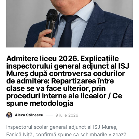
Admitere liceu 2026. Explicațiile
inspectorului general adjunct al ISJ
Mureș după controversa codurilor
de admitere: Repartizarea între
clase se va face ulterior, prin
proceduri interne ale liceelor / Ce
spune metodologia
9 iulie 2026
Alexa Stănescu
Inspectorul şcolar general adjunct al ISJ Mureş,
Fănică Niţă, confirmă spune că schimbările vizează