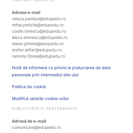
Adrese e-mail
raluca.pantazi@edupedu.ro
mihai.peticila@edupedu.ro
costin.ionescu@edupedu.ro
alexa.stanescu@edupedu.ro
diana.ghimisi@edupedu.ro
stefan.lefter@edupedu.ro
ramona.florea@edupedu.ro
Notă de informare cu privire la prelucrarea de date
personale prin intermediul site-ului
Politica de cookie
Modifică setarile cookie-urilor
PUBLICITATE ȘI PARTENERIATE
Adresă de e-mail
comunicare@edupedu.ro