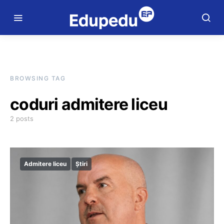
BROWSING TAG
coduri admitere liceu
2 posts
Admitere liceu
Știri