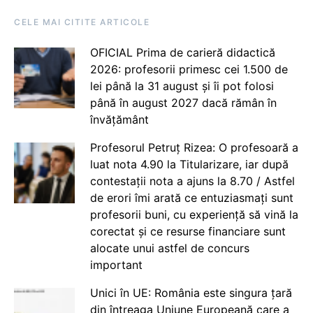
CELE MAI CITITE ARTICOLE
OFICIAL Prima de carieră didactică
2026: profesorii primesc cei 1.500 de
lei până la 31 august și îi pot folosi
până în august 2027 dacă rămân în
învățământ
Profesorul Petruț Rizea: O profesoară a
luat nota 4.90 la Titularizare, iar după
contestații nota a ajuns la 8.70 / Astfel
de erori îmi arată ce entuziasmați sunt
profesorii buni, cu experiență să vină la
corectat și ce resurse financiare sunt
alocate unui astfel de concurs
important
Unici în UE: România este singura țară
din întreaga Uniune Europeană care a