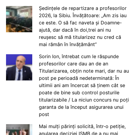
Ședințele de repartizare a profesorilor
2026, la Sibiu. Învățătoare: „Am zis iau
ce este. O să fac naveta și Doamne-
ajută, dar dacă în doi,trei ani nu
reușesc să mă titularizez nu cred că
mai rămân în învățământ”
Sorin Ion, întrebat cum le răspunde
profesorilor care dau an de an
Titularizarea, obțin note mari, dar nu au
post pe perioadă nedeterminată: În
ultimii ani am încercat să ținem cât se
poate de bine sub control posturile
titularizabile / La niciun concurs nu poți
garanta de la început asigurarea unui
post
Mai mulți părinți solicită, într-o petiție,
anularea deciziei ISMB de a nu mai