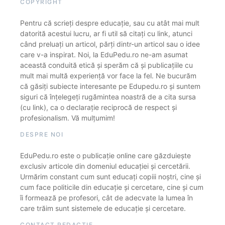
COPYRIGHT
Pentru că scrieți despre educație, sau cu atât mai mult
datorită acestui lucru, ar fi util să citați cu link, atunci
când preluați un articol, părți dintr-un articol sau o idee
care v-a inspirat. Noi, la EduPedu.ro ne-am asumat
această conduită etică și sperăm că și publicațiile cu
mult mai multă experiență vor face la fel. Ne bucurăm
că găsiți subiecte interesante pe Edupedu.ro și suntem
siguri că înțelegeți rugămintea noastră de a cita sursa
(cu link), ca o declarație reciprocă de respect și
profesionalism. Vă mulțumim!
DESPRE NOI
EduPedu.ro este o publicație online care găzduiește
exclusiv articole din domeniul educației și cercetării.
Urmărim constant cum sunt educați copiii noștri, cine și
cum face politicile din educație și cercetare, cine și cum
îi formează pe profesori, cât de adecvate la lumea în
care trăim sunt sistemele de educație și cercetare.
CONTACT REDACȚIE