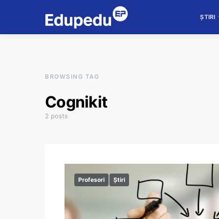
ȘTIRI
BROWSING TAG
Cognikit
2 posts
Profesori
Știri