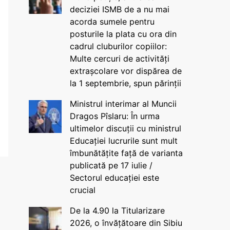
deciziei ISMB de a nu mai
acorda sumele pentru
posturile la plata cu ora din
cadrul cluburilor copiilor:
Multe cercuri de activități
extrașcolare vor dispărea de
la 1 septembrie, spun părinții
Ministrul interimar al Muncii
Dragos Pîslaru: În urma
ultimelor discuții cu ministrul
Educației lucrurile sunt mult
îmbunătățite față de varianta
publicată pe 17 iulie /
Sectorul educației este
crucial
De la 4.90 la Titularizare
2026, o învățătoare din Sibiu