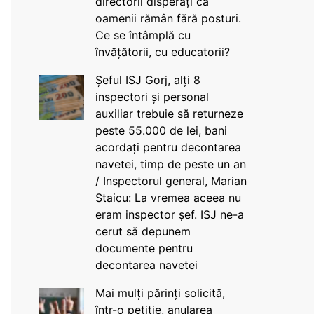
directorii disperați că
oamenii rămân fără posturi.
Ce se întâmplă cu
învățătorii, cu educatorii?
Șeful ISJ Gorj, alți 8
inspectori și personal
auxiliar trebuie să returneze
peste 55.000 de lei, bani
acordați pentru decontarea
navetei, timp de peste un an
/ Inspectorul general, Marian
Staicu: La vremea aceea nu
eram inspector șef. ISJ ne-a
cerut să depunem
documente pentru
decontarea navetei
Mai mulți părinți solicită,
într-o petiție, anularea