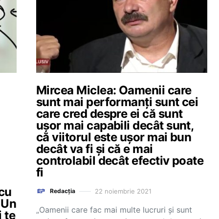
Mircea Miclea: Oamenii care
sunt mai performanți sunt cei
care cred despre ei că sunt
ușor mai capabili decât sunt,
că viitorul este ușor mai bun
decât va fi și că e mai
controlabil decât efectiv poate
fi
 cu
22 noiembrie 2021
Redacția
 Un
„Oamenii care fac mai multe lucruri și sunt
 te