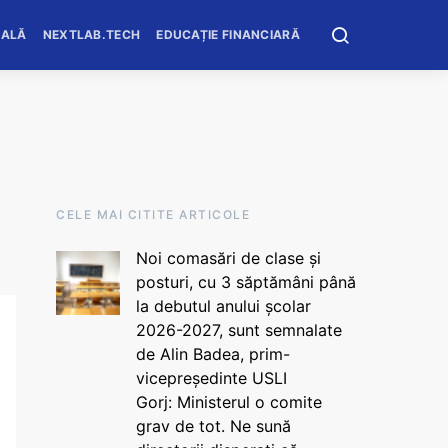
OALĂ
NEXTLAB.TECH
EDUCAȚIE FINANCIARĂ
CELE MAI CITITE ARTICOLE
Noi comasări de clase și
posturi, cu 3 săptămâni până
la debutul anului școlar
2026-2027, sunt semnalate
de Alin Badea, prim-
vicepreședinte USLI
Gorj: Ministerul o comite
grav de tot. Ne sună