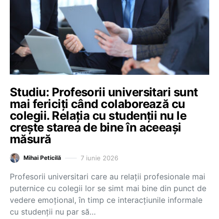
Studiu: Profesorii universitari sunt
mai fericiți când colaborează cu
colegii. Relația cu studenții nu le
crește starea de bine în aceeași
măsură
7 iunie 2026
Mihai Peticilă
Profesorii universitari care au relații profesionale mai
puternice cu colegii lor se simt mai bine din punct de
vedere emoțional, în timp ce interacțiunile informale
cu studenții nu par să…