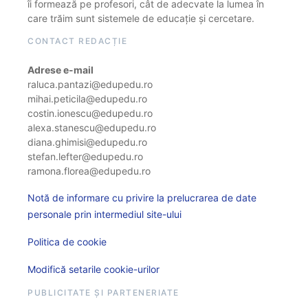
îi formează pe profesori, cât de adecvate la lumea în
care trăim sunt sistemele de educație și cercetare.
CONTACT REDACȚIE
Adrese e-mail
raluca.pantazi@edupedu.ro
mihai.peticila@edupedu.ro
costin.ionescu@edupedu.ro
alexa.stanescu@edupedu.ro
diana.ghimisi@edupedu.ro
stefan.lefter@edupedu.ro
ramona.florea@edupedu.ro
Notă de informare cu privire la prelucrarea de date
personale prin intermediul site-ului
Politica de cookie
Modifică setarile cookie-urilor
PUBLICITATE ȘI PARTENERIATE