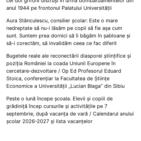
cei doi grifoni distruși în urma bombardamentelor din
anul 1944 pe frontonul Palatului Universității
Aura Stănculescu, consilier școlar: Este o mare
nedreptate să nu-i lăsăm pe copii să fie așa cum
sunt. Suntem prea dornici să îi băgăm în șabloane și
să-i corectăm, să invalidăm ceea ce fac diferit
Bugetele reale ale reconectării diasporei științifice și
poziția României la coada Uniunii Europene în
cercetare-dezvoltare / Op Ed Profesorul Eduard
Stoica, conferențiar la Facultatea de Științe
Economice a Universității „Lucian Blaga” din Sibiu
Peste o lună începe școala. Elevii și copiii de
grădiniță încep cursurile și activitățile pe 7
septembrie, după vacanța de vară / Calendarul anului
școlar 2026-2027 și lista vacanțelor