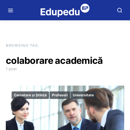
BROWSING TAG
colaborare academică
1 post
Cercetare și Știință
Profesori
Universitate