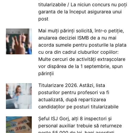
titularizabile / La niciun concurs nu poți
garanta de la început asigurarea unui
post
Mai mulți părinți solicită, într-o petiție,
anularea deciziei ISMB de a nu mai
acorda sumele pentru posturile la plata
cu ora din cadrul cluburilor copiilor:
Multe cercuri de activități extrașcolare
vor dispărea de la 1 septembrie, spun
părinții
Titularizare 2026. Astăzi, lista
posturilor pentru profesori va fi
actualizată, după repartizarea
candidaților pe posturi titularizabile
Șeful ISJ Gorj, alți 8 inspectori și
personal auxiliar trebuie să returneze
peste 55.000 de lei, bani acordați