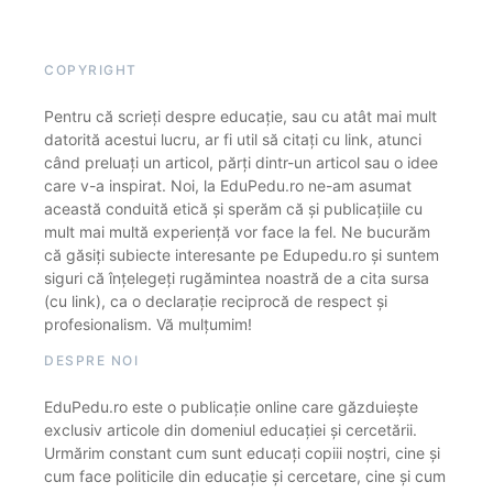
COPYRIGHT
Pentru că scrieți despre educație, sau cu atât mai mult
datorită acestui lucru, ar fi util să citați cu link, atunci
când preluați un articol, părți dintr-un articol sau o idee
care v-a inspirat. Noi, la EduPedu.ro ne-am asumat
această conduită etică și sperăm că și publicațiile cu
mult mai multă experiență vor face la fel. Ne bucurăm
că găsiți subiecte interesante pe Edupedu.ro și suntem
siguri că înțelegeți rugămintea noastră de a cita sursa
(cu link), ca o declarație reciprocă de respect și
profesionalism. Vă mulțumim!
DESPRE NOI
EduPedu.ro este o publicație online care găzduiește
exclusiv articole din domeniul educației și cercetării.
Urmărim constant cum sunt educați copiii noștri, cine și
cum face politicile din educație și cercetare, cine și cum