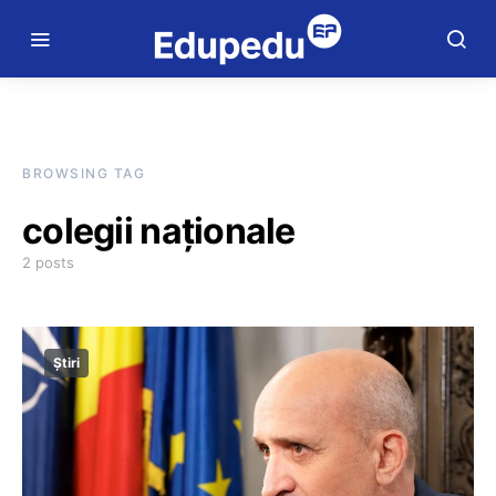
BROWSING TAG
colegii naționale
2 posts
Știri