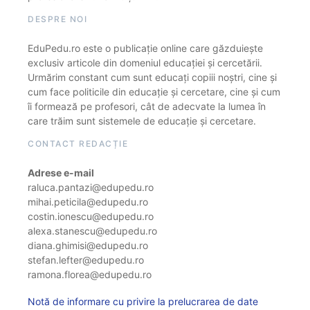
DESPRE NOI
EduPedu.ro este o publicație online care găzduiește
exclusiv articole din domeniul educației și cercetării.
Urmărim constant cum sunt educați copiii noștri, cine și
cum face politicile din educație și cercetare, cine și cum
îi formează pe profesori, cât de adecvate la lumea în
care trăim sunt sistemele de educație și cercetare.
CONTACT REDACȚIE
Adrese e-mail
raluca.pantazi@edupedu.ro
mihai.peticila@edupedu.ro
costin.ionescu@edupedu.ro
alexa.stanescu@edupedu.ro
diana.ghimisi@edupedu.ro
stefan.lefter@edupedu.ro
ramona.florea@edupedu.ro
Notă de informare cu privire la prelucrarea de date