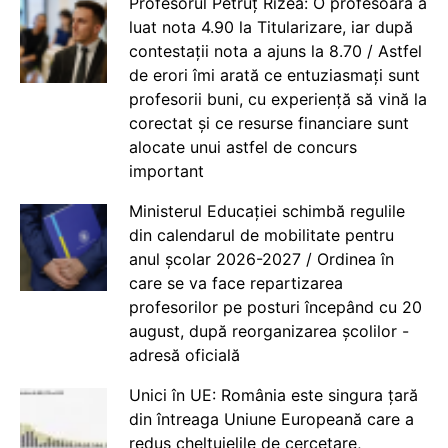
Profesorul Petruț Rizea: O profesoară a
luat nota 4.90 la Titularizare, iar după
contestații nota a ajuns la 8.70 / Astfel
de erori îmi arată ce entuziasmați sunt
profesorii buni, cu experiență să vină la
corectat și ce resurse financiare sunt
alocate unui astfel de concurs
important
Ministerul Educației schimbă regulile
din calendarul de mobilitate pentru
anul școlar 2026-2027 / Ordinea în
care se va face repartizarea
profesorilor pe posturi începând cu 20
august, după reorganizarea școlilor -
adresă oficială
Unici în UE: România este singura țară
din întreaga Uniune Europeană care a
redus cheltuielile de cercetare,