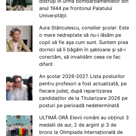
distruși în urma bombardamentelor din
anul 1944 pe frontonul Palatului
Universității
Aura Stănculescu, consilier școlar: Este
o mare nedreptate să nu-i lăsăm pe
copii să fie așa cum sunt. Suntem prea
dornici să îi băgăm în șabloane și să-i
corectăm, să invalidăm ceea ce fac
diferit
An școlar 2026-2027. Lista posturilor
pentru profesori a fost actualizată, pe
fiecare județ, după repartizarea
candidaților de la Titularizare 2026 pe
posturi pe perioadă nedeterminată
ULTIMĂ ORĂ Elevii români au obținut 3
medalii de aur, 2 de argint și 3 de
bronz la Olimpiada Internațională de