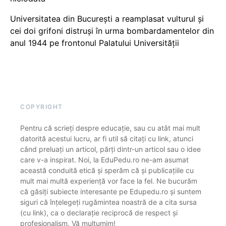
Universitatea din București a reamplasat vulturul și
cei doi grifoni distruși în urma bombardamentelor din
anul 1944 pe frontonul Palatului Universității
COPYRIGHT
Pentru că scrieți despre educație, sau cu atât mai mult
datorită acestui lucru, ar fi util să citați cu link, atunci
când preluați un articol, părți dintr-un articol sau o idee
care v-a inspirat. Noi, la EduPedu.ro ne-am asumat
această conduită etică și sperăm că și publicațiile cu
mult mai multă experiență vor face la fel. Ne bucurăm
că găsiți subiecte interesante pe Edupedu.ro și suntem
siguri că înțelegeți rugămintea noastră de a cita sursa
(cu link), ca o declarație reciprocă de respect și
profesionalism. Vă mulțumim!