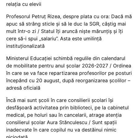
relația cu elevii
Profesorul Petruț Rizea, despre plata cu ora: Dacă mă
apuc să strâng sticle și să le duc la SGR, câștig mai
mult într-o zi / Statul îți aruncă niște mărunțiș și îți
cere să-i spui „salariu”. Asta este umilință
instituționalizată
Ministerul Educației schimbă regulile din calendarul
de mobilitate pentru anul școlar 2026-2027 / Ordinea
în care se va face repartizarea profesorilor pe posturi
începând cu 20 august, după reorganizarea școlilor –
adresă oficială
Încă mai sunt școli în care consilierii școlari își
desfășoară activitatea prin biblioteci, pe la cabinetul
medical, pe holuri sau în cancelarii, atrage atenția
consilierul școlar Aura Stănculescu / Sunt spații
inadecvate în care copilul nu va destăinui nimic
niciodată