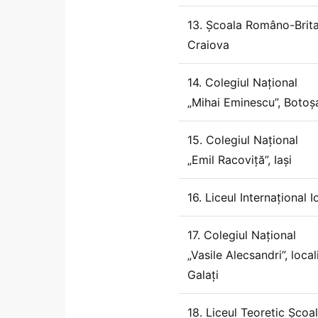
13. Școala Româno-Brit
Craiova
14. Colegiul Național
„Mihai Eminescu”, Botoș
15. Colegiul Național
„Emil Racoviță”, Iași
16. Liceul Internațional I
17. Colegiul Național
„Vasile Alecsandri”, local
Galați
18. Liceul Teoretic Școa