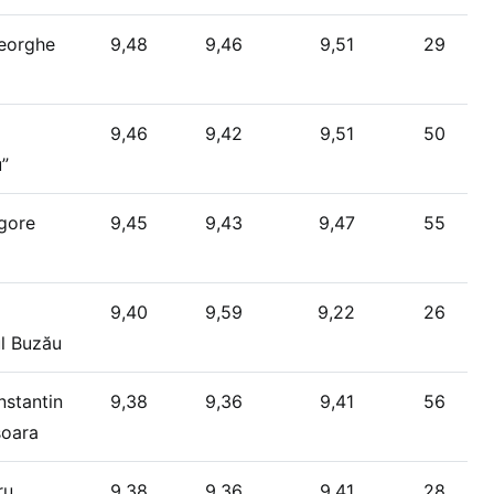
heorghe
9,48
9,46
9,51
29
9,46
9,42
9,51
50
u”
igore
9,45
9,43
9,47
55
9,40
9,59
9,22
26
ul Buzău
nstantin
9,38
9,36
9,41
56
șoara
ru
9,38
9,36
9,41
28