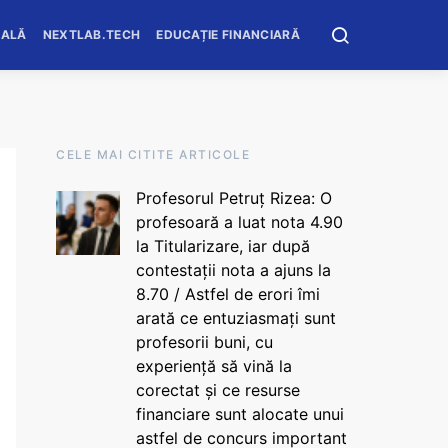
OALĂ
NEXTLAB.TECH
EDUCAȚIE FINANCIARĂ
CELE MAI CITITE ARTICOLE
Profesorul Petruț Rizea: O
profesoară a luat nota 4.90
la Titularizare, iar după
contestații nota a ajuns la
8.70 / Astfel de erori îmi
arată ce entuziasmați sunt
profesorii buni, cu
experiență să vină la
corectat și ce resurse
financiare sunt alocate unui
astfel de concurs important