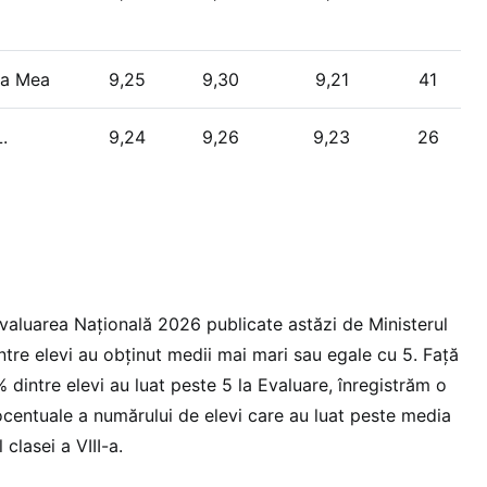
la Mea
9,25
9,30
9,21
41
.
9,24
9,26
9,23
26
 Evaluarea Națională 2026 publicate astăzi de Ministerul
tre elevi au obținut medii mai mari sau egale cu 5. Față
 dintre elevi au luat peste 5 la Evaluare, înregistrăm o
centuale a numărului de elevi care au luat peste media
 clasei a VIII-a.