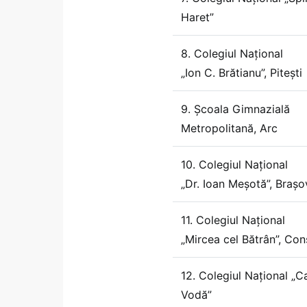
Haret”
8. Colegiul Național
„Ion C. Brătianu”, Pitești
9. Școala Gimnazială
Metropolitană, Arc
10. Colegiul Național
„Dr. Ioan Meșotă”, Brașo
11. Colegiul Național
„Mircea cel Bătrân”, Con
12. Colegiul Național „C
Vodă”