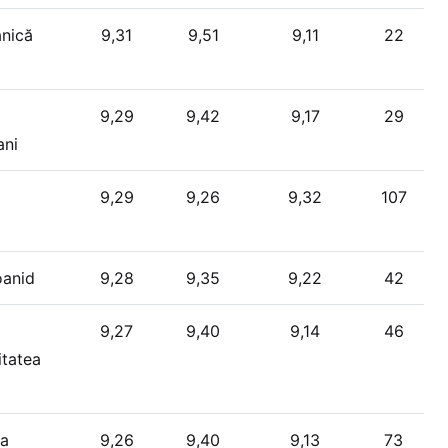
anică
9,31
9,51
9,11
22
9,29
9,42
9,17
29
ani
9,29
9,26
9,32
107
oanid
9,28
9,35
9,22
42
9,27
9,40
9,14
46
itatea
la
9,26
9,40
9,13
73