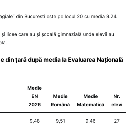
ragiale” din București este pe locul 20 cu media 9.24.
 și licee care au și școală gimnazială unde elevii au
ală.
cee din țară după media la Evaluarea Națională
Medie
EN
Medie
Medie
Nr.
2026
Română
Matematică
elevi
9,48
9,51
9,46
27