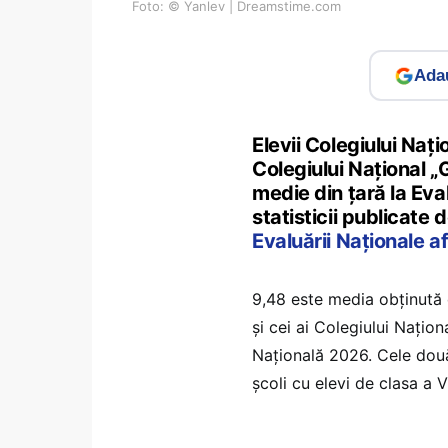
Foto: © Yanlev | Dreamstime.com
Adau
Elevii Colegiului Nați
Colegiului Național 
medie din țară la Eva
statisticii publicate 
Evaluării Naționale af
9,48 este media obținută 
și cei ai Colegiului Națio
Națională 2026. Cele două
școli cu elevi de clasa a 