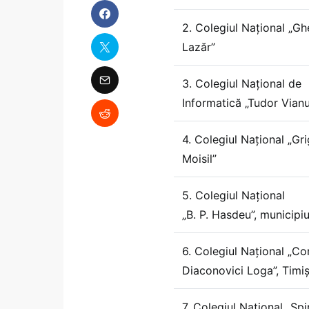
2. Colegiul Național „G
Lazăr”
3. Colegiul Național de
Informatică „Tudor Vian
4. Colegiul Național „Gr
Moisil”
5. Colegiul Național
„B. P. Hasdeu”, municipi
6. Colegiul Național „Co
Diaconovici Loga”, Timi
7. Colegiul Național „Spi