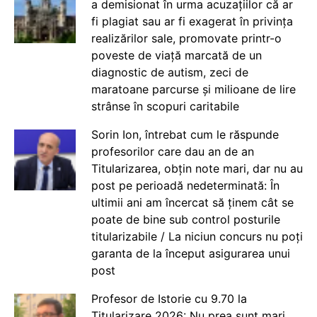
a demisionat în urma acuzațiilor că ar
fi plagiat sau ar fi exagerat în privința
realizărilor sale, promovate printr-o
poveste de viață marcată de un
diagnostic de autism, zeci de
maratoane parcurse și milioane de lire
strânse în scopuri caritabile
Sorin Ion, întrebat cum le răspunde
profesorilor care dau an de an
Titularizarea, obțin note mari, dar nu au
post pe perioadă nedeterminată: În
ultimii ani am încercat să ținem cât se
poate de bine sub control posturile
titularizabile / La niciun concurs nu poți
garanta de la început asigurarea unui
post
Profesor de Istorie cu 9.70 la
Titularizare 2026: Nu prea sunt mari