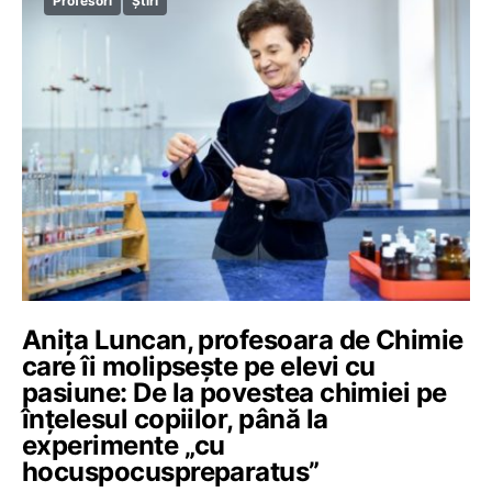
Profesori
Știri
Anița Luncan, profesoara de Chimie
care îi molipsește pe elevi cu
pasiune: De la povestea chimiei pe
înțelesul copiilor, până la
experimente „cu
hocuspocuspreparatus”