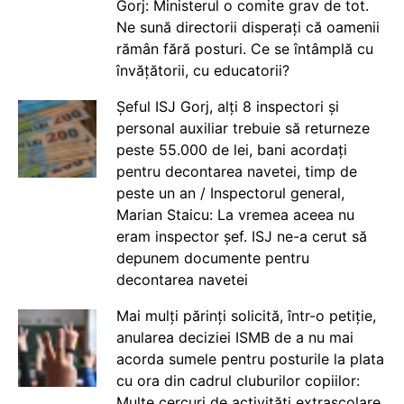
Gorj: Ministerul o comite grav de tot.
Ne sună directorii disperați că oamenii
rămân fără posturi. Ce se întâmplă cu
învățătorii, cu educatorii?
Șeful ISJ Gorj, alți 8 inspectori și
personal auxiliar trebuie să returneze
peste 55.000 de lei, bani acordați
pentru decontarea navetei, timp de
peste un an / Inspectorul general,
Marian Staicu: La vremea aceea nu
eram inspector șef. ISJ ne-a cerut să
depunem documente pentru
decontarea navetei
Mai mulți părinți solicită, într-o petiție,
anularea deciziei ISMB de a nu mai
acorda sumele pentru posturile la plata
cu ora din cadrul cluburilor copiilor:
Multe cercuri de activități extrașcolare