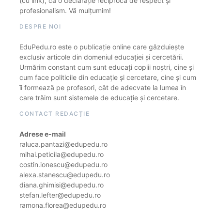
(cu link), ca o declarație reciprocă de respect și
profesionalism. Vă mulțumim!
DESPRE NOI
EduPedu.ro este o publicație online care găzduiește
exclusiv articole din domeniul educației și cercetării.
Urmărim constant cum sunt educați copiii noștri, cine și
cum face politicile din educație și cercetare, cine și cum
îi formează pe profesori, cât de adecvate la lumea în
care trăim sunt sistemele de educație și cercetare.
CONTACT REDACȚIE
Adrese e-mail
raluca.pantazi@edupedu.ro
mihai.peticila@edupedu.ro
costin.ionescu@edupedu.ro
alexa.stanescu@edupedu.ro
diana.ghimisi@edupedu.ro
stefan.lefter@edupedu.ro
ramona.florea@edupedu.ro