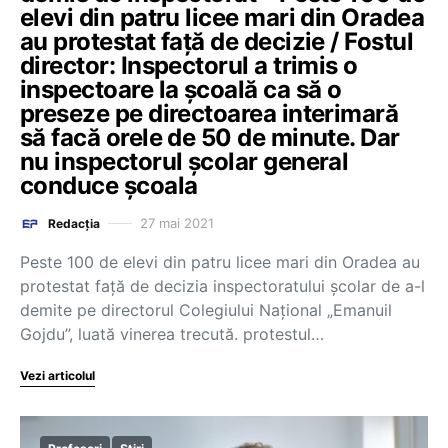
elevi din patru licee mari din Oradea
au protestat față de decizie / Fostul
director: Inspectorul a trimis o
inspectoare la școală ca să o
preseze pe directoarea interimară
să facă orele de 50 de minute. Dar
nu inspectorul școlar general
conduce școala
27 mai 2021
Redacția
Peste 100 de elevi din patru licee mari din Oradea au
protestat față de decizia inspectoratului școlar de a-l
demite pe directorul Colegiului Național „Emanuil
Gojdu”, luată vinerea trecută. protestul…
Vezi articolul