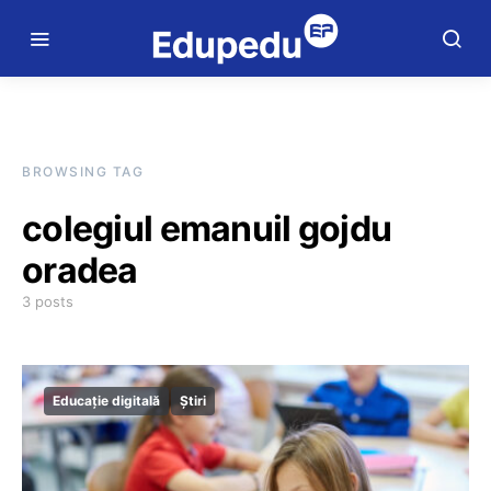
BROWSING TAG
colegiul emanuil gojdu
oradea
3 posts
Educație digitală
Știri