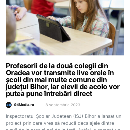
Profesorii de la două colegii din
Oradea vor transmite live orele în
școli din mai multe comune din
județul Bihor, iar elevii de acolo vor
putea pune întrebări direct
8 septembrie 2023
G4Media.ro
Inspectoratul Școlar Județean (ISJ) Bihor a lansat un
proiect prin care vrea să reducă decalajele dintre
elevii de la oraș și cei de la țară. Astfel, a semnat un