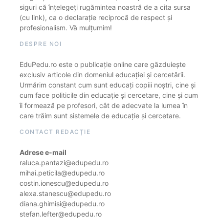
siguri că înțelegeți rugămintea noastră de a cita sursa
(cu link), ca o declarație reciprocă de respect și
profesionalism. Vă mulțumim!
DESPRE NOI
EduPedu.ro este o publicație online care găzduiește
exclusiv articole din domeniul educației și cercetării.
Urmărim constant cum sunt educați copiii noștri, cine și
cum face politicile din educație și cercetare, cine și cum
îi formează pe profesori, cât de adecvate la lumea în
care trăim sunt sistemele de educație și cercetare.
CONTACT REDACȚIE
Adrese e-mail
raluca.pantazi@edupedu.ro
mihai.peticila@edupedu.ro
costin.ionescu@edupedu.ro
alexa.stanescu@edupedu.ro
diana.ghimisi@edupedu.ro
stefan.lefter@edupedu.ro