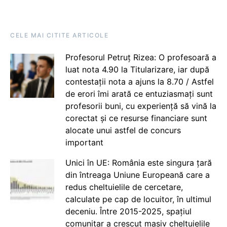
CELE MAI CITITE ARTICOLE
Profesorul Petruț Rizea: O profesoară a
luat nota 4.90 la Titularizare, iar după
contestații nota a ajuns la 8.70 / Astfel
de erori îmi arată ce entuziasmați sunt
profesorii buni, cu experiență să vină la
corectat și ce resurse financiare sunt
alocate unui astfel de concurs
important
Unici în UE: România este singura țară
din întreaga Uniune Europeană care a
redus cheltuielile de cercetare,
calculate pe cap de locuitor, în ultimul
deceniu. Între 2015-2025, spațiul
comunitar a crescut masiv cheltuielile