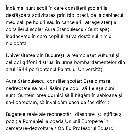
Încă mai sunt școli în care consilierii școlari își
desfășoară activitatea prin biblioteci, pe la cabinetul
medical, pe holuri sau în cancelarii, atrage atenția
consilierul școlar Aura Stănculescu / Sunt spații
inadecvate în care copilul nu va destăinui nimic
niciodată
Universitatea din București a reamplasat vulturul și
cei doi grifoni distruși în urma bombardamentelor din
anul 1944 pe frontonul Palatului Universității
Aura Stănculescu, consilier școlar: Este o mare
nedreptate să nu-i lăsăm pe copii să fie așa cum
sunt. Suntem prea dornici să îi băgăm în șabloane și
să-i corectăm, să invalidăm ceea ce fac diferit
Bugetele reale ale reconectării diasporei științifice și
poziția României la coada Uniunii Europene în
cercetare-dezvoltare / Op Ed Profesorul Eduard