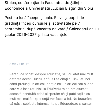
Stoica, conferențiar la Facultatea de Științe
Economice a Universității „Lucian Blaga” din Sibiu
Peste o lună începe școala. Elevii și copiii de
grădiniță încep cursurile și activitățile pe 7
septembrie, după vacanța de vară / Calendarul anului
școlar 2026-2027 și lista vacanțelor
COPYRIGHT
Pentru că scrieți despre educație, sau cu atât mai mult
datorită acestui lucru, ar fi util să citați cu link, atunci
când preluați un articol, părți dintr-un articol sau o idee
care v-a inspirat. Noi, la EduPedu.ro ne-am asumat
această conduită etică și sperăm că și publicațiile cu
mult mai multă experiență vor face la fel. Ne bucurăm
că găsiți subiecte interesante pe Edupedu.ro și suntem