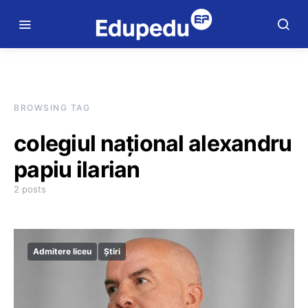
BROWSING TAG
colegiul național alexandru
papiu ilarian
2 posts
Admitere liceu
Știri