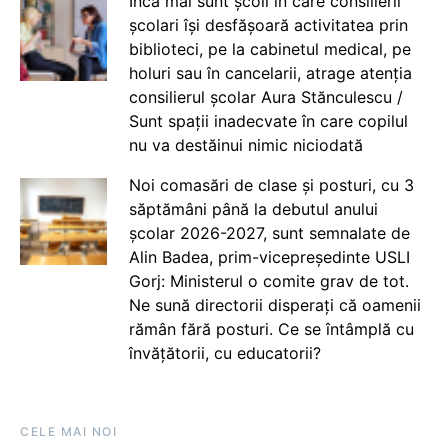
Încă mai sunt școli în care consilierii
școlari își desfășoară activitatea prin
biblioteci, pe la cabinetul medical, pe
holuri sau în cancelarii, atrage atenția
consilierul școlar Aura Stănculescu /
Sunt spații inadecvate în care copilul
nu va destăinui nimic niciodată
Noi comasări de clase și posturi, cu 3
săptămâni până la debutul anului
școlar 2026-2027, sunt semnalate de
Alin Badea, prim-vicepreședinte USLI
Gorj: Ministerul o comite grav de tot.
Ne sună directorii disperați că oamenii
rămân fără posturi. Ce se întâmplă cu
învățătorii, cu educatorii?
CELE MAI NOI