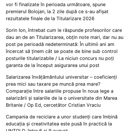
vor fi finalizate în perioada următoare, spune
premierul Bolojan, la 2 zile după ce s-au afișat
rezultatele finale de la Titularizare 2026
Sorin Ion, întrebat cum le răspunde profesorilor care
dau an de an Titularizarea, obțin note mari, dar nu au
post pe perioadă nedeterminată: În ultimii ani am
încercat să ținem cât se poate de bine sub control
posturile titularizabile / La niciun concurs nu poți
garanta de la început asigurarea unui post
Salarizarea învățământului universitar – coeficienți
prea mici sau taxare pe muncă prea mare?
Comparație între salariile propuse în noua lege a
salarizării și salariile de la o universitate din Marea
Britanie / Op Ed, cercetător Cristian Vraciu
Campania de reciclare a unor studenți care îmbină
educația și creativitatea este pusă în practică la
UNTOLD, între 6 și 9 august