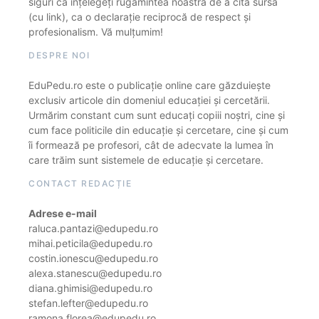
siguri că înțelegeți rugămintea noastră de a cita sursa
(cu link), ca o declarație reciprocă de respect și
profesionalism. Vă mulțumim!
DESPRE NOI
EduPedu.ro este o publicație online care găzduiește
exclusiv articole din domeniul educației și cercetării.
Urmărim constant cum sunt educați copiii noștri, cine și
cum face politicile din educație și cercetare, cine și cum
îi formează pe profesori, cât de adecvate la lumea în
care trăim sunt sistemele de educație și cercetare.
CONTACT REDACȚIE
Adrese e-mail
raluca.pantazi@edupedu.ro
mihai.peticila@edupedu.ro
costin.ionescu@edupedu.ro
alexa.stanescu@edupedu.ro
diana.ghimisi@edupedu.ro
stefan.lefter@edupedu.ro
ramona.florea@edupedu.ro