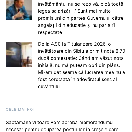
învățământul nu se rezolvă, pică toată
legea salarizării / Sunt mai multe
promisiuni din partea Guvernului către
angajații din educație și nu par a fi
respectate
De la 4.90 la Titularizare 2026, o
învățătoare din Sibiu a primit nota 8.70
după contestație: Când am văzut nota
inițială, nu mă puteam opri din plâns.
Mi-am dat seama că lucrarea mea nu a
fost corectată în adevăratul sens al
cuvântului
CELE MAI NOI
Săptămâna viitoare vom aproba memorandumul
necesar pentru ocuparea posturilor în creșele care