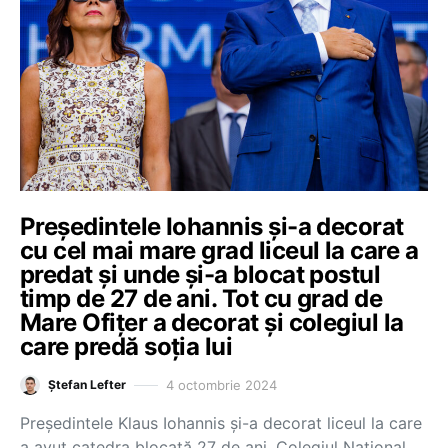
Președintele Iohannis și-a decorat
cu cel mai mare grad liceul la care a
predat și unde și-a blocat postul
timp de 27 de ani. Tot cu grad de
Mare Ofițer a decorat și colegiul la
care predă soția lui
4 octombrie 2024
Ștefan Lefter
Președintele Klaus Iohannis și-a decorat liceul la care
a avut catedra blocată 27 de ani, Colegiul Național