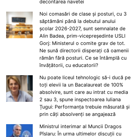
decontarea navetei
Noi comasări de clase și posturi, cu 3
săptămâni până la debutul anului
școlar 2026-2027, sunt semnalate de
Alin Badea, prim-vicepreședinte USLI
Gorj: Ministerul o comite grav de tot.
Ne sună directorii disperați că oamenii
rămân fără posturi. Ce se întâmplă cu
învățătorii, cu educatorii?
Nu poate liceul tehnologic să-i ducă pe
toți elevii la un Bacalaureat de 100%
absolvire, sunt care au intrat cu media
2 sau 3, spune inspectoarea Iuliana
Țugui: Performanța trebuie măsurată și
prin câți absolvenți se angajează
Ministrul interimar al Muncii Dragos
Pîslaru: În urma ultimelor discuții cu