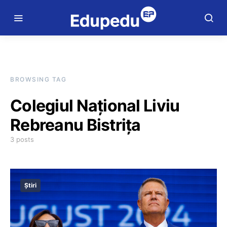
BROWSING TAG
Colegiul Național Liviu
Rebreanu Bistrița
3 posts
Știri