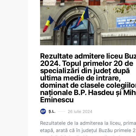
Rezultate admitere liceu Bu
2024. Topul primelor 20 de
specializări din județ după
ultima medie de intrare,
dominat de clasele colegiilo
naționale B.P. Hasdeu și Mih
Eminescu
26 iulie 2024
Ș.L.
Rezultatele de la admiterea la liceu, prim
etapă, arată că în județul Buzău primele 