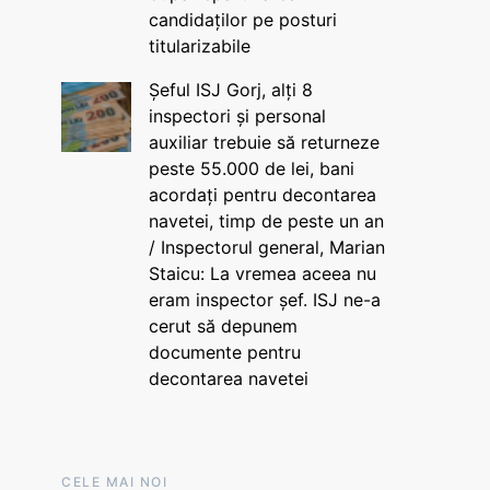
candidaților pe posturi
titularizabile
Șeful ISJ Gorj, alți 8
inspectori și personal
auxiliar trebuie să returneze
peste 55.000 de lei, bani
acordați pentru decontarea
navetei, timp de peste un an
/ Inspectorul general, Marian
Staicu: La vremea aceea nu
eram inspector șef. ISJ ne-a
cerut să depunem
documente pentru
decontarea navetei
CELE MAI NOI