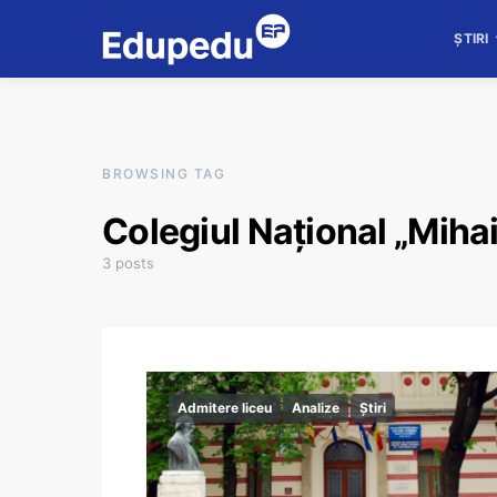
ȘTIRI
BROWSING TAG
Colegiul Național „Miha
3 posts
Admitere liceu
Analize
Știri