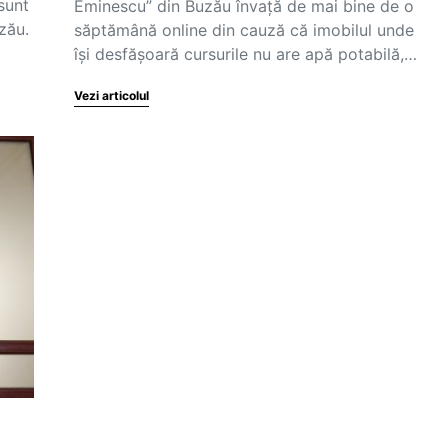
sunt
Eminescu” din Buzău învaţă de mai bine de o
zău.
săptămână online din cauză că imobilul unde
îşi desfăşoară cursurile nu are apă potabilă,…
Vezi articolul