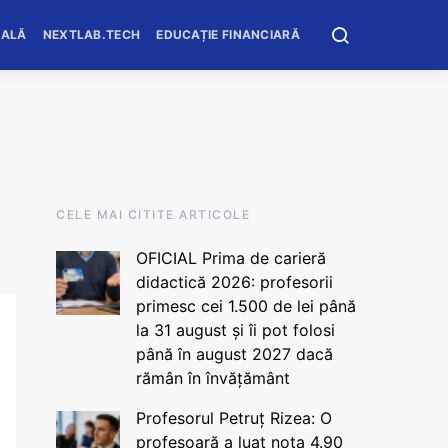
OALĂ
NEXTLAB.TECH
EDUCAȚIE FINANCIARĂ
CELE MAI CITITE ARTICOLE
OFICIAL Prima de carieră
didactică 2026: profesorii
primesc cei 1.500 de lei până
la 31 august și îi pot folosi
până în august 2027 dacă
rămân în învățământ
Profesorul Petruț Rizea: O
profesoară a luat nota 4.90