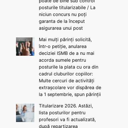
poate de bine sub control
posturile titularizabile / La
niciun concurs nu poți
garanta de la început
asigurarea unui post
Mai mulți părinți solicită,
într-o petiție, anularea
deciziei ISMB de a nu mai
acorda sumele pentru
posturile la plata cu ora din
cadrul cluburilor copiilor:
Multe cercuri de activități
extrașcolare vor dispărea de
la 1 septembrie, spun părinții
Titularizare 2026. Astăzi,
lista posturilor pentru
profesori va fi actualizată,
după repartizarea