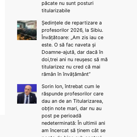
păcate nu sunt posturi
titularizabile
Ședințele de repartizare a
profesorilor 2026, la Sibiu.
Învățătoare: „Am zis iau ce
este. O să fac naveta și
Doamne-ajută, dar dacă în
doi,trei ani nu reușesc să mă
titularizez nu cred că mai
rămân în învățământ”
Sorin Ion, întrebat cum le
răspunde profesorilor care
dau an de an Titularizarea,
obțin note mari, dar nu au
post pe perioadă
nedeterminată: În ultimii ani
am încercat să ținem cât se