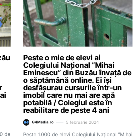
zău
Peste o mie de elevi ai
Colegiului Național ”Mihai
Eminescu” din Buzău învață de
o săptămână online. Ei își
r
desfășurau cursurile într-un
ai
imobil care nu mai are apă
potabilă / Colegiul este în
reabilitare de peste 4 ani
5 februarie 2024
G4Media.ro
a
20 de
Peste 1.000 de elevi Colegiului Naţional ”Mihai