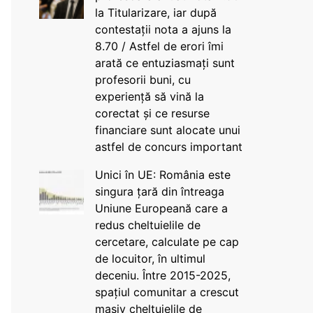
la Titularizare, iar după
contestații nota a ajuns la
8.70 / Astfel de erori îmi
arată ce entuziasmați sunt
profesorii buni, cu
experiență să vină la
corectat și ce resurse
financiare sunt alocate unui
astfel de concurs important
Unici în UE: România este
singura țară din întreaga
Uniune Europeană care a
redus cheltuielile de
cercetare, calculate pe cap
de locuitor, în ultimul
deceniu. Între 2015-2025,
spațiul comunitar a crescut
masiv cheltuielile de