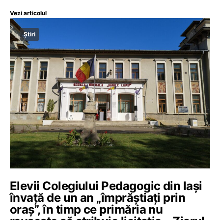
Vezi articolul
Știri
Elevii Colegiului Pedagogic din Iași
învaţă de un an „împrăştiaţi prin
oraş”, în timp ce primăria nu