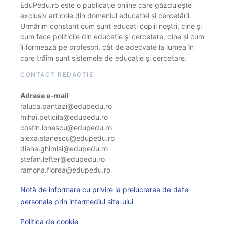
EduPedu.ro este o publicație online care găzduiește
exclusiv articole din domeniul educației și cercetării.
Urmărim constant cum sunt educați copiii noștri, cine și
cum face politicile din educație și cercetare, cine și cum
îi formează pe profesori, cât de adecvate la lumea în
care trăim sunt sistemele de educație și cercetare.
CONTACT REDACȚIE
Adrese e-mail
raluca.pantazi@edupedu.ro
mihai.peticila@edupedu.ro
costin.ionescu@edupedu.ro
alexa.stanescu@edupedu.ro
diana.ghimisi@edupedu.ro
stefan.lefter@edupedu.ro
ramona.florea@edupedu.ro
Notă de informare cu privire la prelucrarea de date
personale prin intermediul site-ului
Politica de cookie