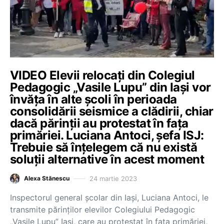
VIDEO Elevii relocați din Colegiul
Pedagogic „Vasile Lupu” din Iași vor
învăța în alte școli în perioada
consolidării seismice a clădirii, chiar
dacă părinții au protestat în fața
primăriei. Luciana Antoci, șefa ISJ:
Trebuie să înțelegem că nu există
soluții alternative în acest moment
24 martie 2023
Alexa Stănescu
Inspectorul general școlar din Iași, Luciana Antoci, le
transmite părinților elevilor Colegiului Pedagogic
„Vasile Lupu” Iași, care au protestat în fața primăriei,