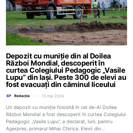
Depozit cu muniţie din al Doilea
Război Mondial, descoperit în
curtea Colegiului Pedagogic „Vasile
Lupu” din Iași. Peste 300 de elevi au
fost evacuați din căminul liceului
13 mai 2024
Redacția
Un depozit cu muniţie folosită în cel de-Al Doilea
Război Mondial a fost descoperit în curtea Colegiului
Pedagogic „Vasile Lupu”, a declarat, luni, pentru
Agerpres, primarul Mihai Chirica. Elevii din…