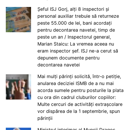
Șeful ISJ Gorj, alți 8 inspectori și
personal auxiliar trebuie să returneze
peste 55.000 de lei, bani acordați
pentru decontarea navetei, timp de
peste un an / Inspectorul general,
Marian Staicu: La vremea aceea nu
eram inspector șef. ISJ ne-a cerut să
depunem documente pentru
decontarea navetei
Mai mulți părinți solicită, într-o petiție,
anularea deciziei ISMB de a nu mai
acorda sumele pentru posturile la plata
cu ora din cadrul cluburilor copiilor:
Multe cercuri de activități extrașcolare
vor dispărea de la 1 septembrie, spun
părinții
Ministrul interimar al Muncii Dragos