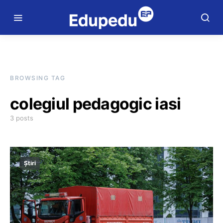
BROWSING TAG
colegiul pedagogic iasi
3 posts
Știri