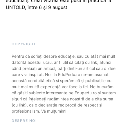
educația și creativitatea este pusă în practică la
UNTOLD, între 6 și 9 august
COPYRIGHT
Pentru că scrieți despre educație, sau cu atât mai mult
datorită acestui lucru, ar fi util să citați cu link, atunci
când preluați un articol, părți dintr-un articol sau o idee
care v-a inspirat. Noi, la EduPedu.ro ne-am asumat
această conduită etică și sperăm că și publicațiile cu
mult mai multă experiență vor face la fel. Ne bucurăm
că găsiți subiecte interesante pe Edupedu.ro și suntem
siguri că înțelegeți rugămintea noastră de a cita sursa
(cu link), ca o declarație reciprocă de respect și
profesionalism. Vă mulțumim!
DESPRE NOI