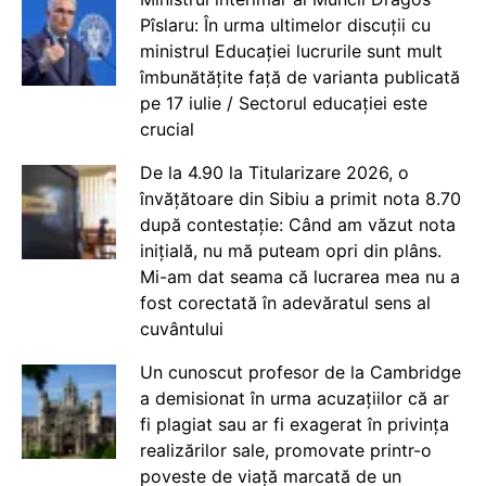
Pîslaru: În urma ultimelor discuții cu
ministrul Educației lucrurile sunt mult
îmbunătățite față de varianta publicată
pe 17 iulie / Sectorul educației este
crucial
De la 4.90 la Titularizare 2026, o
învățătoare din Sibiu a primit nota 8.70
după contestație: Când am văzut nota
inițială, nu mă puteam opri din plâns.
Mi-am dat seama că lucrarea mea nu a
fost corectată în adevăratul sens al
cuvântului
Un cunoscut profesor de la Cambridge
a demisionat în urma acuzațiilor că ar
fi plagiat sau ar fi exagerat în privința
realizărilor sale, promovate printr-o
poveste de viață marcată de un