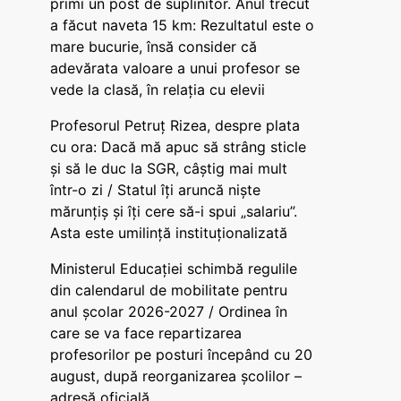
primi un post de suplinitor. Anul trecut
a făcut naveta 15 km: Rezultatul este o
mare bucurie, însă consider că
adevărata valoare a unui profesor se
vede la clasă, în relația cu elevii
Profesorul Petruț Rizea, despre plata
cu ora: Dacă mă apuc să strâng sticle
și să le duc la SGR, câștig mai mult
într-o zi / Statul îți aruncă niște
mărunțiș și îți cere să-i spui „salariu”.
Asta este umilință instituționalizată
Ministerul Educației schimbă regulile
din calendarul de mobilitate pentru
anul școlar 2026-2027 / Ordinea în
care se va face repartizarea
profesorilor pe posturi începând cu 20
august, după reorganizarea școlilor –
adresă oficială