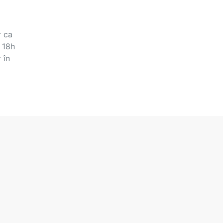
r ca
 18h
 în