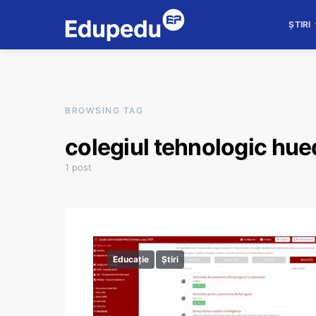
ȘTIRI
BROWSING TAG
colegiul tehnologic hue
1 post
Educație
Știri