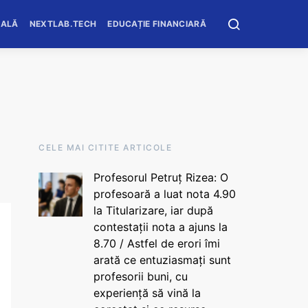
OALĂ
NEXTLAB.TECH
EDUCAȚIE FINANCIARĂ
CELE MAI CITITE ARTICOLE
Profesorul Petruț Rizea: O
profesoară a luat nota 4.90
la Titularizare, iar după
contestații nota a ajuns la
8.70 / Astfel de erori îmi
arată ce entuziasmați sunt
profesorii buni, cu
experiență să vină la