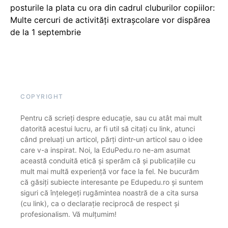
posturile la plata cu ora din cadrul cluburilor copiilor:
Multe cercuri de activități extrașcolare vor dispărea
de la 1 septembrie
COPYRIGHT
Pentru că scrieți despre educație, sau cu atât mai mult
datorită acestui lucru, ar fi util să citați cu link, atunci
când preluați un articol, părți dintr-un articol sau o idee
care v-a inspirat. Noi, la EduPedu.ro ne-am asumat
această conduită etică și sperăm că și publicațiile cu
mult mai multă experiență vor face la fel. Ne bucurăm
că găsiți subiecte interesante pe Edupedu.ro și suntem
siguri că înțelegeți rugămintea noastră de a cita sursa
(cu link), ca o declarație reciprocă de respect și
profesionalism. Vă mulțumim!