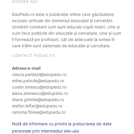
DESPRE NOI
EduPedu.ro este o publicație online care găzduiește
exclusiv articole din domeniul educației și cercetării.
Urmărim constant cum sunt educați copiii noștri, cine și
cum face politicile din educație și cercetare, cine și cum
îi formează pe profesori, cât de adecvate la lumea în
care trăim sunt sistemele de educație și cercetare.
CONTACT REDACȚIE
Adrese e-mail
raluca.pantazi@edupedu.ro
mihai.peticila@edupedu.ro
costin.ionescu@edupedu.ro
alexa.stanescu@edupedu.ro
diana.ghimisi@edupedu.ro
stefan.lefter@edupedu.ro
ramona.florea@edupedu.ro
Notă de informare cu privire la prelucrarea de date
personale prin intermediul site-ului