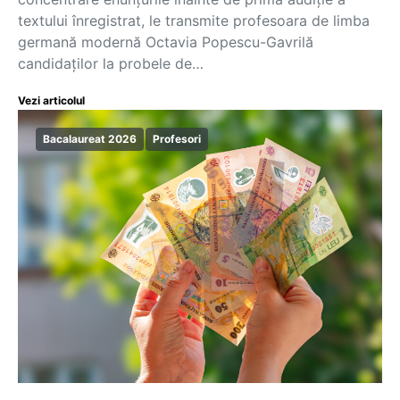
textului înregistrat, le transmite profesoara de limba
germană modernă Octavia Popescu-Gavrilă
candidaților la probele de…
Vezi articolul
Bacalaureat 2026
Profesori