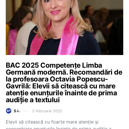
BAC 2025 Competențe Limba
Germană modernă. Recomandări de
la profesoara Octavia Popescu-
Gavrilă: Elevii să citească cu mare
atenție enunțurile înainte de prima
audiție a textului
2 februarie 2025
Ș.L.
Elevii să citească cu foarte mare atenție și
concentrare enunțurile înainte de prima audiție a