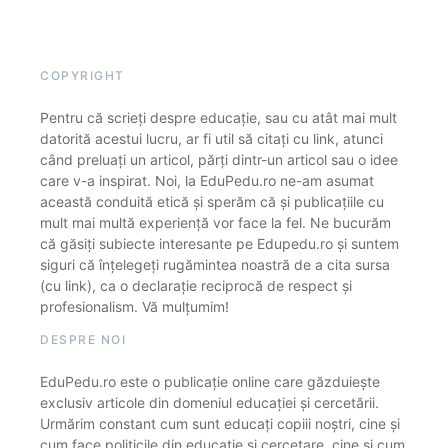
COPYRIGHT
Pentru că scrieți despre educație, sau cu atât mai mult
datorită acestui lucru, ar fi util să citați cu link, atunci
când preluați un articol, părți dintr-un articol sau o idee
care v-a inspirat. Noi, la EduPedu.ro ne-am asumat
această conduită etică și sperăm că și publicațiile cu
mult mai multă experiență vor face la fel. Ne bucurăm
că găsiți subiecte interesante pe Edupedu.ro și suntem
siguri că înțelegeți rugămintea noastră de a cita sursa
(cu link), ca o declarație reciprocă de respect și
profesionalism. Vă mulțumim!
DESPRE NOI
EduPedu.ro este o publicație online care găzduiește
exclusiv articole din domeniul educației și cercetării.
Urmărim constant cum sunt educați copiii noștri, cine și
cum face politicile din educație și cercetare, cine și cum