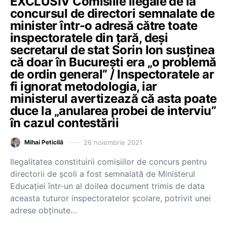
EXCLUSIV Comisiile ilegale de la
concursul de directori semnalate de
minister într-o adresă către toate
inspectoratele din țară, deși
secretarul de stat Sorin Ion susținea
că doar în București era „o problemă
de ordin general” / Inspectoratele ar
fi ignorat metodologia, iar
ministerul avertizează că asta poate
duce la „anularea probei de interviu”
în cazul contestării
26 noiembrie 2021
Mihai Peticilă
Ilegalitatea constituirii comisiilor de concurs pentru
directorii de școli a fost semnalată de Ministerul
Educației într-un al doilea document trimis de data
aceasta tuturor inspectoratelor școlare, potrivit unei
adrese obținute…