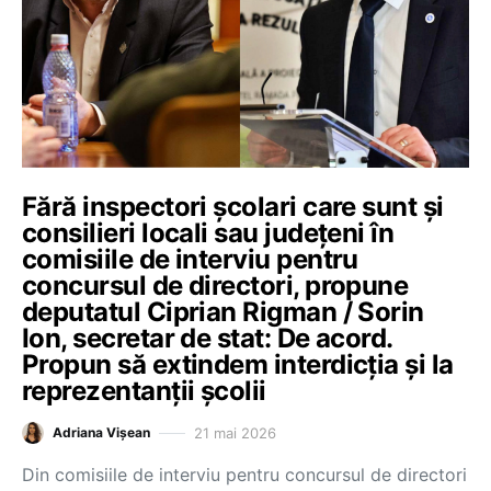
Fără inspectori școlari care sunt și
consilieri locali sau județeni în
comisiile de interviu pentru
concursul de directori, propune
deputatul Ciprian Rigman / Sorin
Ion, secretar de stat: De acord.
Propun să extindem interdicția și la
reprezentanții școlii
21 mai 2026
Adriana Vișean
Din comisiile de interviu pentru concursul de directori