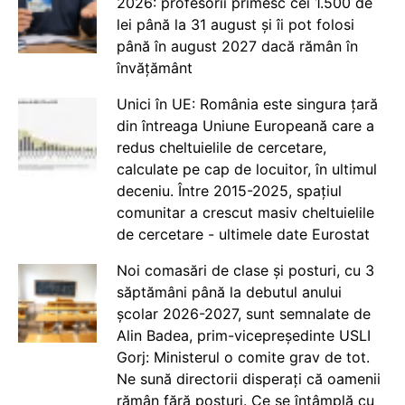
2026: profesorii primesc cei 1.500 de
lei până la 31 august și îi pot folosi
până în august 2027 dacă rămân în
învățământ
Unici în UE: România este singura țară
din întreaga Uniune Europeană care a
redus cheltuielile de cercetare,
calculate pe cap de locuitor, în ultimul
deceniu. Între 2015-2025, spațiul
comunitar a crescut masiv cheltuielile
de cercetare - ultimele date Eurostat
Noi comasări de clase și posturi, cu 3
săptămâni până la debutul anului
școlar 2026-2027, sunt semnalate de
Alin Badea, prim-vicepreședinte USLI
Gorj: Ministerul o comite grav de tot.
Ne sună directorii disperați că oamenii
rămân fără posturi. Ce se întâmplă cu