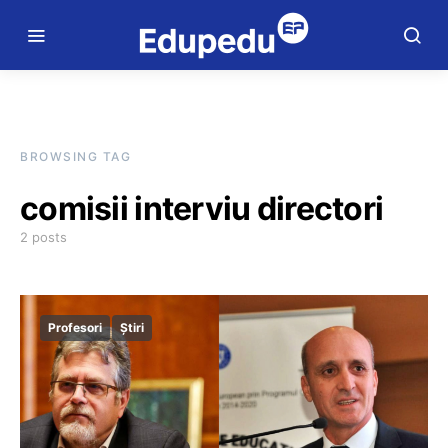
BROWSING TAG
comisii interviu directori
2 posts
Profesori
Știri