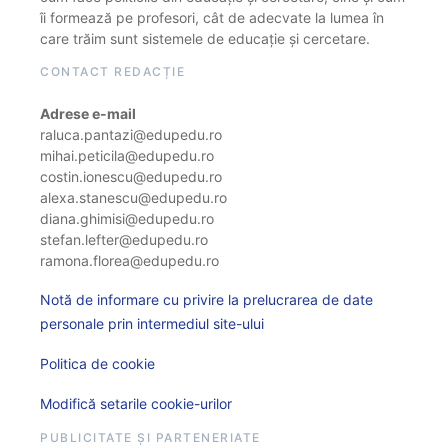
îi formează pe profesori, cât de adecvate la lumea în
care trăim sunt sistemele de educație și cercetare.
CONTACT REDACȚIE
Adrese e-mail
raluca.pantazi@edupedu.ro
mihai.peticila@edupedu.ro
costin.ionescu@edupedu.ro
alexa.stanescu@edupedu.ro
diana.ghimisi@edupedu.ro
stefan.lefter@edupedu.ro
ramona.florea@edupedu.ro
Notă de informare cu privire la prelucrarea de date
personale prin intermediul site-ului
Politica de cookie
Modifică setarile cookie-urilor
PUBLICITATE ȘI PARTENERIATE