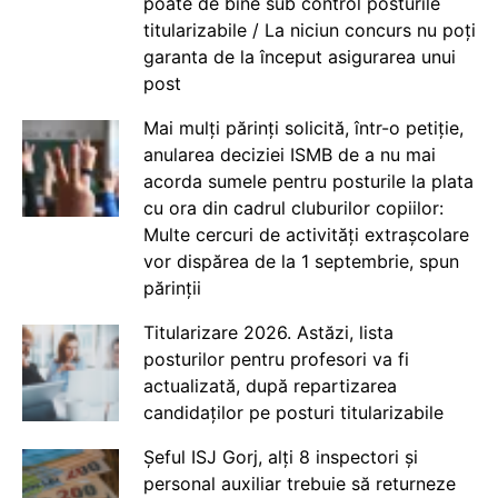
poate de bine sub control posturile
titularizabile / La niciun concurs nu poți
garanta de la început asigurarea unui
post
Mai mulți părinți solicită, într-o petiție,
anularea deciziei ISMB de a nu mai
acorda sumele pentru posturile la plata
cu ora din cadrul cluburilor copiilor:
Multe cercuri de activități extrașcolare
vor dispărea de la 1 septembrie, spun
părinții
Titularizare 2026. Astăzi, lista
posturilor pentru profesori va fi
actualizată, după repartizarea
candidaților pe posturi titularizabile
Șeful ISJ Gorj, alți 8 inspectori și
personal auxiliar trebuie să returneze