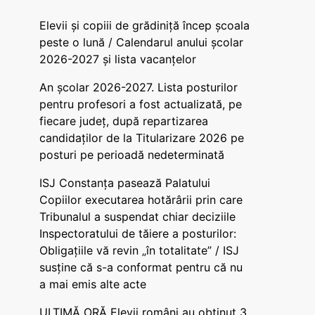
Elevii și copiii de grădiniță încep școala
peste o lună / Calendarul anului școlar
2026-2027 și lista vacanțelor
An școlar 2026-2027. Lista posturilor
pentru profesori a fost actualizată, pe
fiecare județ, după repartizarea
candidaților de la Titularizare 2026 pe
posturi pe perioadă nedeterminată
ISJ Constanța pasează Palatului
Copiilor executarea hotărârii prin care
Tribunalul a suspendat chiar deciziile
Inspectoratului de tăiere a posturilor:
Obligațiile vă revin „în totalitate” / ISJ
susține că s-a conformat pentru că nu
a mai emis alte acte
ULTIMĂ ORĂ Elevii români au obținut 3