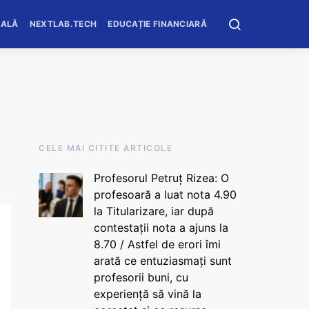
OALĂ
NEXTLAB.TECH
EDUCAȚIE FINANCIARĂ
CELE MAI CITITE ARTICOLE
Profesorul Petruț Rizea: O
profesoară a luat nota 4.90
la Titularizare, iar după
contestații nota a ajuns la
8.70 / Astfel de erori îmi
arată ce entuziasmați sunt
profesorii buni, cu
experiență să vină la