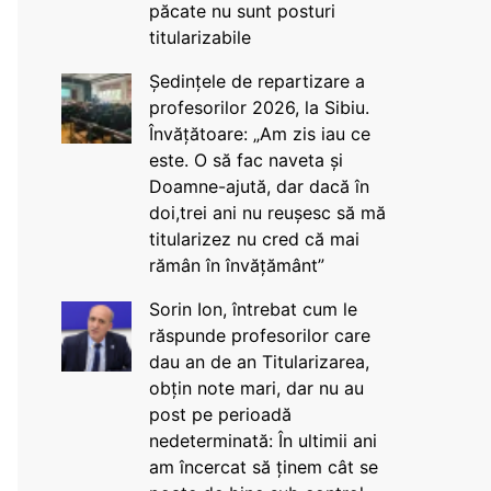
păcate nu sunt posturi
titularizabile
Ședințele de repartizare a
profesorilor 2026, la Sibiu.
Învățătoare: „Am zis iau ce
este. O să fac naveta și
Doamne-ajută, dar dacă în
doi,trei ani nu reușesc să mă
titularizez nu cred că mai
rămân în învățământ”
Sorin Ion, întrebat cum le
răspunde profesorilor care
dau an de an Titularizarea,
obțin note mari, dar nu au
post pe perioadă
nedeterminată: În ultimii ani
am încercat să ținem cât se