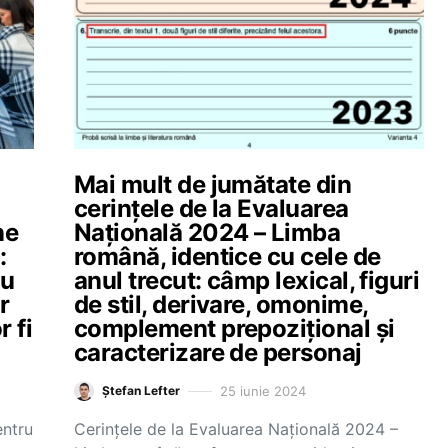
Mai mult de jumătate din
cerințele de la Evaluarea
ne
Națională 2024 – Limba
:
română, identice cu cele de
nu
anul trecut: câmp lexical, figuri
r
de stil, derivare, omonime,
r fi
complement prepozițional și
caracterizare de personaj
25 iunie 2024
Ștefan Lefter
entru
Cerințele de la Evaluarea Națională 2024 –