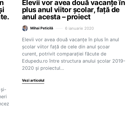
în
Elevii vor avea două vacanțe în
și
plus anul viitor școlar, față de
te.
anul acesta – proiect
6 ianuarie 2020
Mihai Peticilă
Elevii vor avea două vacanțe în plus în anul
școlar viitor față de cele din anul școar
curent, potrivit comparației făcute de
Edupedu.ro între structura anului școlar 2019-
2020 și proiectul…
Vezi articolul
și-
neri
ancez