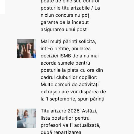
poate de bine sub control
posturile titularizabile / La
niciun concurs nu poți
garanta de la început
asigurarea unui post
Mai mulți părinți solicită,
într-o petiție, anularea
deciziei ISMB de a nu mai
acorda sumele pentru
posturile la plata cu ora din
cadrul cluburilor copiilor:
Multe cercuri de activități
extrașcolare vor dispărea de
la 1 septembrie, spun părinții
Titularizare 2026. Astăzi,
lista posturilor pentru
profesori va fi actualizată,
după repartizarea