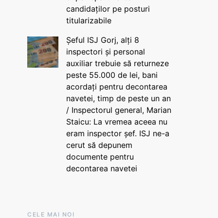
candidaților pe posturi
titularizabile
Șeful ISJ Gorj, alți 8
inspectori și personal
auxiliar trebuie să returneze
peste 55.000 de lei, bani
acordați pentru decontarea
navetei, timp de peste un an
/ Inspectorul general, Marian
Staicu: La vremea aceea nu
eram inspector șef. ISJ ne-a
cerut să depunem
documente pentru
decontarea navetei
CELE MAI NOI