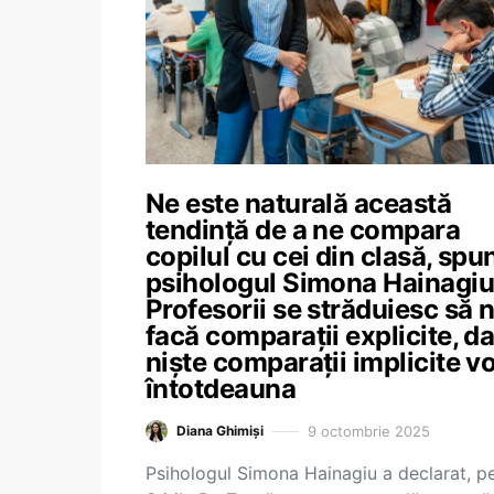
Ne este naturală această
tendință de a ne compara
copilul cu cei din clasă, spu
psihologul Simona Hainagiu
Profesorii se străduiesc să 
facă comparații explicite, da
niște comparații implicite vo
întotdeauna
9 octombrie 2025
Diana Ghimiși
Psihologul Simona Hainagiu a declarat, p