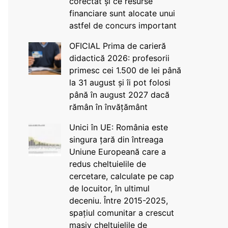
corectat și ce resurse
financiare sunt alocate unui
astfel de concurs important
OFICIAL Prima de carieră
didactică 2026: profesorii
primesc cei 1.500 de lei până
la 31 august și îi pot folosi
până în august 2027 dacă
rămân în învățământ
Unici în UE: România este
singura țară din întreaga
Uniune Europeană care a
redus cheltuielile de
cercetare, calculate pe cap
de locuitor, în ultimul
deceniu. Între 2015-2025,
spațiul comunitar a crescut
masiv cheltuielile de